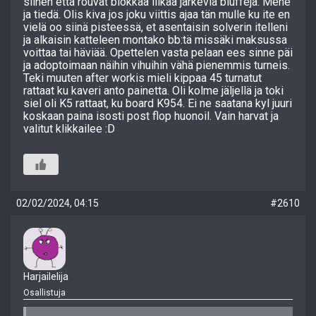
siihen että rouvat blokkaa liikaa järkeviä bluffeja. Mene
ja tiedä. Olis kiva jos joku viittis ajaa tän mulle ku ite en
vielä oo siinä pisteessä, et asentaisin solverin itelleni
ja alkaisin katteleen montako bb:tä missäki maksussa
voittaa tai häviää. Opettelen vasta pelaan ees sinne päi
ja adoptoimaan näihin vihuihin vähä pienemmis turneis.
Teki muuten after workis mieli kippaa 45 turnatut
rattaat ku kaveri anto painetta. Oli kolme jäljellä ja toki
siel oli K5 rattaat, ku board K954. Ei ne saatana kyl juuri
koskaan paina isosti post flop huonoil. Vain harvat ja
valitut klikkailee :D
02/02/2024, 04:15
#2610
Harjailelija
Osallistuja