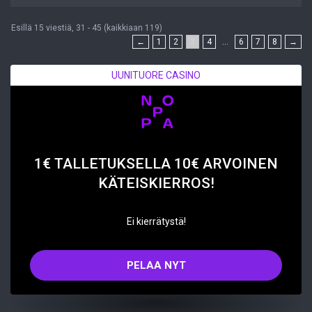
Esillä 15 viestiä, 31 - 45 (kaikkiaan 119)
←
1
2
3
4
…
6
7
8
→
UUNITUORE CASINO
1€ TALLETUKSELLA 10€ ARVOINEN
KÄTEISKIERROS!
Ei kierrätystä!
PELAA NYT