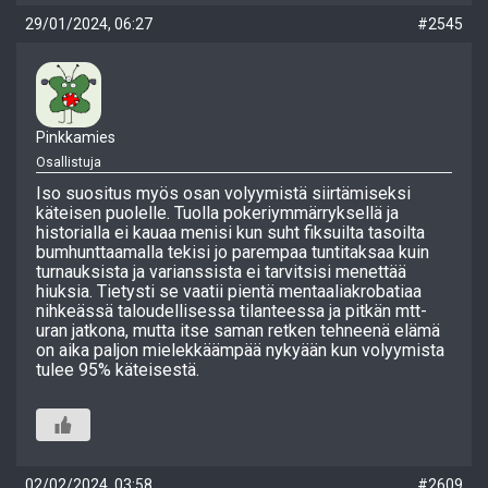
29/01/2024, 06:27
#2545
Pinkkamies
Osallistuja
Iso suositus myös osan volyymistä siirtämiseksi
käteisen puolelle. Tuolla pokeriymmärryksellä ja
historialla ei kauaa menisi kun suht fiksuilta tasoilta
bumhunttaamalla tekisi jo parempaa tuntitaksaa kuin
turnauksista ja varianssista ei tarvitsisi menettää
hiuksia. Tietysti se vaatii pientä mentaaliakrobatiaa
nihkeässä taloudellisessa tilanteessa ja pitkän mtt-
uran jatkona, mutta itse saman retken tehneenä elämä
on aika paljon mielekkäämpää nykyään kun volyymista
tulee 95% käteisestä.
02/02/2024, 03:58
#2609