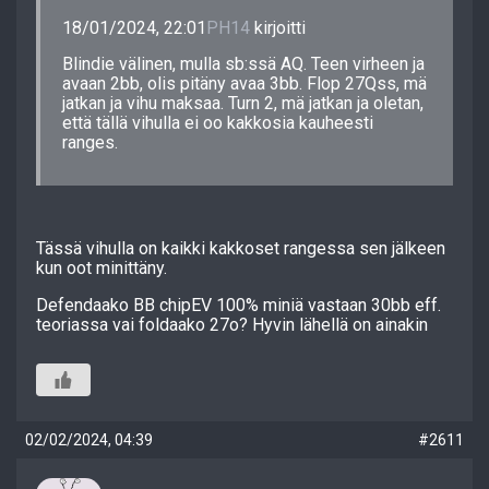
18/01/2024, 22:01
PH14
kirjoitti
Blindie välinen, mulla sb:ssä AQ. Teen virheen ja
avaan 2bb, olis pitäny avaa 3bb. Flop 27Qss, mä
jatkan ja vihu maksaa. Turn 2, mä jatkan ja oletan,
että tällä vihulla ei oo kakkosia kauheesti
ranges.
Tässä vihulla on kaikki kakkoset rangessa sen jälkeen
kun oot minittäny.
Defendaako BB chipEV 100% miniä vastaan 30bb eff.
teoriassa vai foldaako 27o? Hyvin lähellä on ainakin
02/02/2024, 04:39
#2611