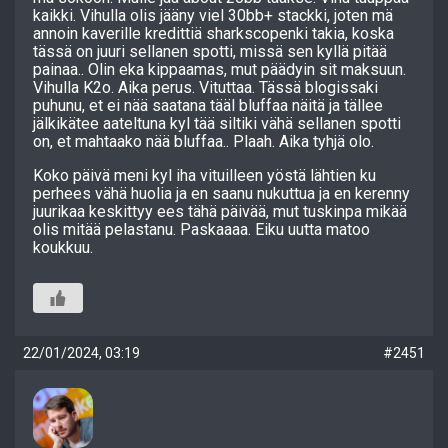
kaikki. Vihulla olis jääny viel 30bb+ stackki, joten mä
annoin kaverille kredittiä sharkscopenki takia, koska
tässä on juuri sellanen spotti, missä sen kyllä pitää
painaa.. Olin eka kippaamas, mut päädyin sit maksuun.
Vihulla K2o. Aika perus. Vituttaa. Tässä blogissaki
puhunu, et ei nää saatana tääl bluffaa näitä ja tällee
jälkikätee aateltuna kyl tää siltiki vähä sellanen spotti
on, et mahtaako nää bluffaa.. Plaah. Aika tyhjä olo.
Koko päivä meni kyl iha vituilleen yöstä lähtien ku
perhees vähä huolia ja en saanu nukuttua ja en kerenny
juurikaa keskittyy ees tähä päivää, mut tuskinpa mikää
olis mitää pelastanu. Paskaaaa. Eiku uutta matoo
koukkuu.
22/01/2024, 03:19
#2451