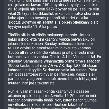
”kulmunit” ollu kans samassa turneessa kun aika tykit
siel jollain oli kuvas. 150d mystery boynty ja vielä kun
oli 16 jäljellä niin isoin $37k boynty oli pelissä. Ite olin
vikat 2h täysin korttikuollut, ja kun olin melko shorttina
koko ajan ja tuo boynty pelissä nii kädet oli aika
sidotut. Boyntyjä en saanut siis oikein ollenkaan ja sit
hyydyin sijalle 11. Aika perus.
Tänään olikin sit vähän raskaampi sessio. Jotenki
halus uskoo, että runi kääntyy, vaikka päivän alku oli
jokseenkin erikoinen. Sunday millionissa kaveri löi
reiluun orbittii toistamiseen mun avausta vastaan
150bb all in. Eka blindie välises ja sit pienestä mun
buttonin avausta vastaa. Otin kii AJ:llä. Vihulla oli A4. En
pärjänny. Samanlailla Winamaxilla prime times saadaan
100bb keskelle pf mun AA vs AK, flop TJQ. Sit ekaan
kahteen tuntii tyyliin 5x dominoivalla init turpaa. Pidin
silti pääsääntöisesti hyvän pelifiiliksen. Kaippa siel
pari turhaa yliagreemista tuli pienis tilteis tehtyä, mut
muuten ihan jees tekemistä.
Runi ei vaan missään kohtia kääntynyt ja pääsee
aikaisin opiskelun pariin. Arviolta 15-20 isohkoo iniä
turpaan dominoivalla tänää. Noh, kuten bench tuumaa
nii vittuakos näille mahtaa. Haetaan kiksit EV:n
löytämisestä ja oon tyytyväinen kun statsit tuntuu