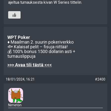
ajeltua turnauksesta kivan W Series tittelin.
WPT Poker
♦️ Maailman 2. suurin pokeriverkko
🐟 Kalaisat pelit – fisuja riittää!
💰 100% bonus 1500 dollariin asti +
turnauslippuja
>>> Avaa tili tästä <<<
18/01/2024, 16:21
#2400
Nimetön