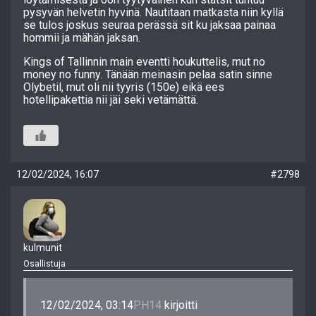
pysyvän helvetin hyvinä. Nautitaan matkasta niin kyllä
se tulos joskus seuraa perässä sit ku jaksaa painaa
hommii ja mähän jaksan.
Kings of Tallinnin main eventti houkuttelis, mut no
money no funny. Tänään meinasin pelaa satin sinne
Olybetil, mut oli nii tyyris (150e) eikä ees
hotellipakettia nii jäi seki vetämättä.
12/02/2024, 16:07
#2798
kulmunit
Osallistuja
12/02/2024, 03:14
PH14
kirjoitti