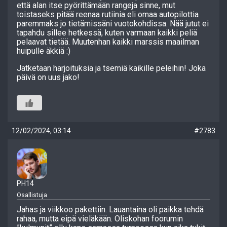
että alan itse pyörittämään rangeja sinne, mut
toistaseks pitää reenaa rutiinia eli omaa autopilottia
paremmaks jo tietämissäni vuotokohdissa. Nää jutut ei
tapahdu sillee hetkessä, kuten varmaan kaikki peliä
pelaavat tietää. Muutenhan kaikki marssis maailman
huipulle äkkiä :)
Jatketaan harjoituksia ja tsemiä kaikille peleihin! Joka
päivä on uus jako!
12/02/2024, 03:14
#2783
PH14
Osallistuja
Jahas ja viikkoo pakettiin. Lauantaina oli paikka tehdä
rahaa, mutta eipä vieläkään. Oliskohan foorumin