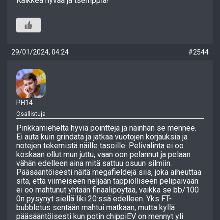
Kaikkea hyvää ja tsemppiä!
29/01/2024, 04:24
#2544
PH14
Osallistuja
Pinkkamieheltä hyviä pointteja ja näinhän se mennee.
Ei auta kuin grindata ja jatkaa vuotojen korjauksia ja
notejen tekemistä näille tasoille. Pelivalinta ei oo
koskaan ollut mun juttu, vaan oon pelannut ja pelaan
vähän edelleen aina mitä sattuu osuun silmiin.
Pääsääntöisesti näitä megafieldejä siis, joka aiheuttaa
sitä, että viimeiseen neljään tappiolliseen pelipäivään
ei oo mahtunut yhtään finaalipöytää, vaikka se bb/100
0n pysynyt siellä liki 20:ssä edelleen. Yks FT-
bubbletus sentään mahtui matkaan, mutta kyllä
pääsääntöisesti kun potin chippiEV on mennyt yli