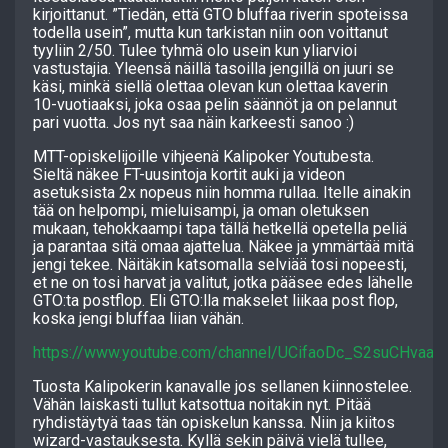
kirjoittanut. ”Tiedän, että GTO bluffaa riverin spoteissa
todella usein”, mutta kun tarkistan niin oon voittanut
tyyliin 2/50. Tulee tyhmä olo usein kun yliarvioi
vastustajia. Yleensä näillä tasoilla jengillä on juuri se
käsi, minkä siellä olettaa olevan kun olettaa kaverin
10-vuotiaaksi, joka osaa pelin säännöt ja on pelannut
pari vuotta. Jos nyt saa näin karkeesti sanoo :)
MTT-opiskelijoille vihjeenä Kalipoker Youtubesta.
Sieltä näkee FT-uusintoja kortit auki ja videon
asetuksista 2x nopeus niin homma rullaa. Itelle ainakin
tää on helpompi, mieluisampi, ja oman oletuksen
mukaan, tehokkaampi tapa tällä hetkellä opetella peliä
ja parantaa sitä omaa ajattelua. Näkee ja ymmärtää mitä
jengi tekee. Näitäkin katsomalla selviää tosi nopeesti,
et ne on tosi harvat ja valitut, jotka pääsee edes lähelle
GTO:ta postflop. Eli GTO:lla makselet liikaa post flop,
koska jengi bluffaa liian vähän.
https://www.youtube.com/channel/UCifaoDc_S2suCHvaa4
Tuosta Kalipokerin kanavalle jos sellanen kiinnostelee.
Vähän laiskasti tullut katsottua noitakin nyt. Pitää
ryhdistäytyä taas tän opiskelun kanssa. Niin ja kiitos
wizard-vastauksesta. Kyllä sekin päivä vielä tullee,