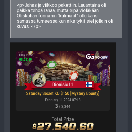
<p>Jahas ja viikkoo pakettiin. Lauantaina oli
paikka tehdä rahaa, mutta eipä vieläkään.
Oliskohan foorumin “kulmunit” ollu kans
samassa turneessa kun aika tykit siel jollain oli
kuvas. </p>