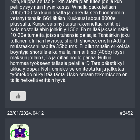
Noh, kaippa se iso FT:kin sieltä pian tulee jos ja kun
peli pysyy näin hyvin kasas. Winalla paukutellaan
20bb/100 tän kuun osalta ja en kyllä sen huonommin
vetänyt tänään GG:lläkään. Kuukausi about 8000e
plussalla. Kunpa sais nyt tästä rakenneltua rollit, et
sais nostella abin johkin yli 50e. En millää jaksais näitä
10-20e turneita, joissa tuhansia pelaajia. Tänäänkin joku
tollanen oli ihan hyvissä, shortti shovee, eristin AJ:llä
muistaakseni napilta 35bb tms. Ei ollut mitään erikoisia
boyntyja shortilla eikä mulla, niin silti sb (40bb) löysi
maksun jollain QTs ja eihän noille pärjää. Hullun
hommaa työkseen tällasia pelailla :D Tars päästä kyl
äkkiä ylöspäi. Noh, onneks se on itestä kii ja jatketaa
työntekoo ni kyl tää tästä. Usko omaan tekemiseen on
tällä hetkellä erittäin hyvä.
22/01/2024, 04:12
#2452