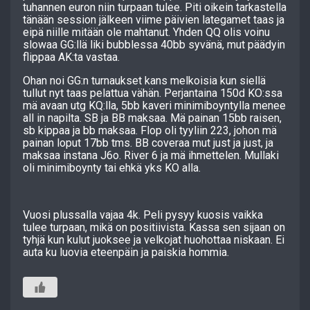
tuhannen euron niin turpaan tulee. Piti oikein tarkastella
tänään session jälkeen viime päivien lategamet taas ja
eipä niille mitään ole mahtanut. Yhden QQ olis voinu
slowaa GG:llä liki bubblessa 40bb syvänä, mut päädyin
flippaa AK:ta vastaa.
Ohan noi GG:n turnaukset kans melkoisia kun siellä
tullut nyt taas pelattua vähän. Perjantaina 150d KO:ssa
mä avaan utg KQ:lla, 5bb kaveri minimiboyntylla menee
all in napilta. SB ja BB maksaa. Mä painan 15bb raisen,
sb kippaa ja bb maksaa. Flop oli tyyliin 223, johon mä
painan loput 17bb tms. BB coveraa mut just ja just, ja
maksaa instana J6o. River 6 ja mä ihmettelen. Mullaki
oli minimiboynty tai ehkä yks KO alla.
Vuosi plussalla vajaa 4k. Peli pysyy kuosis vaikka
tulee turpaan, mikä on positiivista. Kassa sen sijaan on
tyhjä kun kulut juoksee ja velkojat huohottaa niskaan. Ei
auta ku luovia eteenpäin ja paiskia hommia.