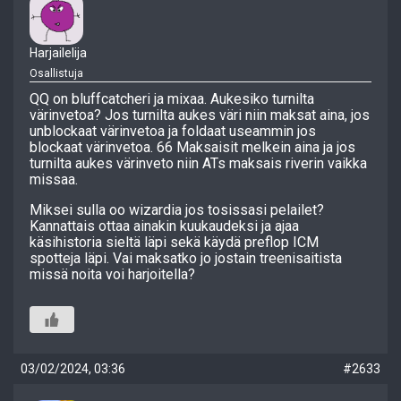
Harjailelija
Osallistuja
QQ on bluffcatcheri ja mixaa. Aukesiko turnilta
värinvetoa? Jos turnilta aukes väri niin maksat aina, jos
unblockaat värinvetoa ja foldaat useammin jos
blockaat värinvetoa. 66 Maksaisit melkein aina ja jos
turnilta aukes värinveto niin ATs maksais riverin vaikka
missaa.
Miksei sulla oo wizardia jos tosissasi pelailet?
Kannattais ottaa ainakin kuukaudeksi ja ajaa
käsihistoria sieltä läpi sekä käydä preflop ICM
spotteja läpi. Vai maksatko jo jostain treenisaitista
missä noita voi harjoitella?
03/02/2024, 03:36
#2633