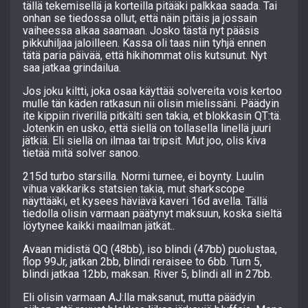
tällä tekemisellä ja korteilla pitääki palkkaa saada. Tai
onhan se tiedossa ollut, että näin pitäis ja jossain
vaiheessa alkaa saamaan. Josko tästä nyt pääsis
pikkuhiljaa jaloilleen. Kassa oli taas niin tyhjä ennen
tätä paria päivää, että hikihommat olis kutsunut. Nyt
saa jatkaa grindailua.
Jos joku kiltti, joka osaa käyttää solvereita vois kertoo
mulle tän käden ratkasun nii olisin mielissäni. Päädyin
ite kippiin riverillä pitkälti sen takia, et blokkasin QT:tä.
Jotenkin en usko, että siellä on tollasella linellä juuri
jätkiä. Eli siellä on ilmaa tai tripsit. Mut joo, olis kiva
tietää mitä solver sanoo.
215d turbo starsilla. Normi turnee, ei boynty. Luulin
vihua vakkariks statsien takia, mut sharkscope
näyttääki, et kysees häviävä kaveri 16d avella. Tällä
tiedolla olisin varmaan päätynyt maksuun, koska sieltä
löytynee kaikki maailman jätkät..
Avaan midistä QQ (48bb), iso blindi (47bb) puolustaa,
flop 99Jr, jatkan 2bb, blindi reraisee to 6bb. Turn 5,
blindi jatkaa 12bb, maksan. River 5, blindi all in 27bb.
Eli olisin varmaan AJ:lla maksanut, mutta päädyin