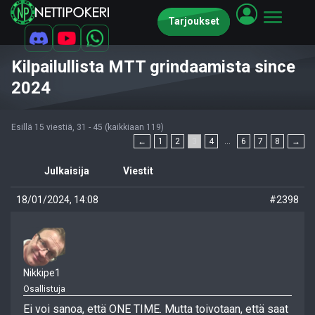
Tarjoukset
Kilpailullista MTT grindaamista since
2024
Esillä 15 viestiä, 31 - 45 (kaikkiaan 119)
←
1
2
3
4
…
6
7
8
→
Julkaisija
Viestit
18/01/2024, 14:08
#2398
Nikkipe1
Osallistuja
Ei voi sanoa, että ONE TIME. Mutta toivotaan, että saat