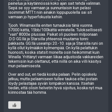
painelua ja käytännössä koko ajan sait tehdä valinnan.
Sepä se syy varmaan ja sunnuntaisin kun pelasi
isoimmat MTT:t niin ainakin loppupuolella sai sit
varmaan jo hyperfokusta kehiin.
Tjooh. Winamaxilla eniten turnauksia tänä vuonna.
57000 kättä, 15bb/100kättä winratella. Tuloksellisesti
”vain” 8000e plussaa. Paikat oli puoleen miljoonaan
:D:D GG:llä ja Starsilla yhteensä muutama tonni
pakkasta. GG:llä useampi 20.-10. sija ja Starsilla runi on
kyllä ollut kylmääkin kylmempää. On kyllä pelattukin
huonosti, koska statsit monelta osin heikommat kuin
Winalla. Yrittänyt varmaan liikaa adjustoida vakkareiden
tekemisiin kun olettanut, että niillä on aika villi käsitys
mun pelaamisesta.
Over and out, en tiedä koska palaan. Pelin opiskelu
jatkuu, mutta pelaamiseen tullee taukoa ellei jostain
löydy pelastajaa syvän lompakon kanssa. Itsehän
tiedän, että olisin helvetin hyvä sijoitus, koska nyt mua
kiinnostaa tää homma.