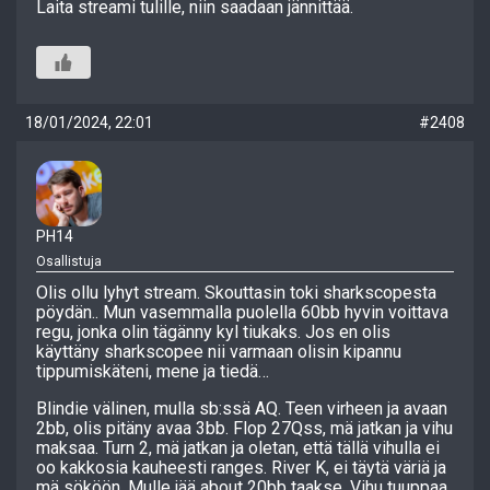
Laita streami tulille, niin saadaan jännittää.
18/01/2024, 22:01
#2408
PH14
Osallistuja
Olis ollu lyhyt stream. Skouttasin toki sharkscopesta
pöydän.. Mun vasemmalla puolella 60bb hyvin voittava
regu, jonka olin tägänny kyl tiukaks. Jos en olis
käyttäny sharkscopee nii varmaan olisin kipannu
tippumiskäteni, mene ja tiedä…
Blindie välinen, mulla sb:ssä AQ. Teen virheen ja avaan
2bb, olis pitäny avaa 3bb. Flop 27Qss, mä jatkan ja vihu
maksaa. Turn 2, mä jatkan ja oletan, että tällä vihulla ei
oo kakkosia kauheesti ranges. River K, ei täytä väriä ja
mä sököön. Mulle jää about 20bb taakse. Vihu tuuppaa