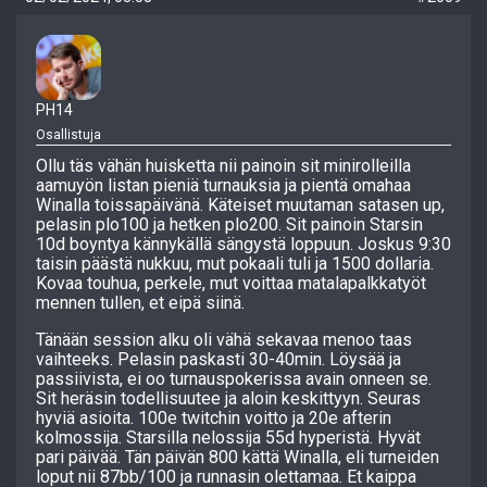
PH14
Osallistuja
Ollu täs vähän huisketta nii painoin sit minirolleilla
aamuyön listan pieniä turnauksia ja pientä omahaa
Winalla toissapäivänä. Käteiset muutaman satasen up,
pelasin plo100 ja hetken plo200. Sit painoin Starsin
10d boyntya kännykällä sängystä loppuun. Joskus 9:30
taisin päästä nukkuu, mut pokaali tuli ja 1500 dollaria.
Kovaa touhua, perkele, mut voittaa matalapalkkatyöt
mennen tullen, et eipä siinä.
Tänään session alku oli vähä sekavaa menoo taas
vaihteeks. Pelasin paskasti 30-40min. Löysää ja
passiivista, ei oo turnauspokerissa avain onneen se.
Sit heräsin todellisuutee ja aloin keskittyyn. Seuras
hyviä asioita. 100e twitchin voitto ja 20e afterin
kolmossija. Starsilla nelossija 55d hyperistä. Hyvät
pari päivää. Tän päivän 800 kättä Winalla, eli turneiden
loput nii 87bb/100 ja runnasin olettamaa. Et kaippa