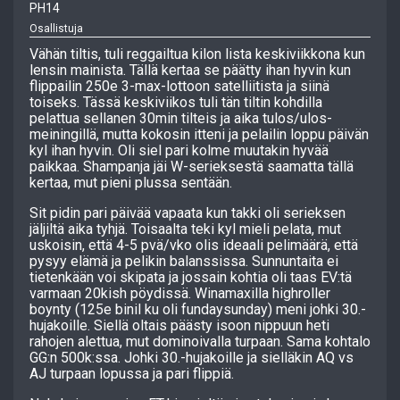
PH14
Osallistuja
Vähän tiltis, tuli reggailtua kilon lista keskiviikkona kun
lensin mainista. Tällä kertaa se päätty ihan hyvin kun
flippailin 250e 3-max-lottoon satelliitista ja siinä
toiseks. Tässä keskiviikos tuli tän tiltin kohdilla
pelattua sellanen 30min tilteis ja aika tulos/ulos-
meiningillä, mutta kokosin itteni ja pelailin loppu päivän
kyl ihan hyvin. Oli siel pari kolme muutakin hyvää
paikkaa. Shampanja jäi W-serieksestä saamatta tällä
kertaa, mut pieni plussa sentään.
Sit pidin pari päivää vapaata kun takki oli serieksen
jäljiltä aika tyhjä. Toisaalta teki kyl mieli pelata, mut
uskoisin, että 4-5 pvä/vko olis ideaali pelimäärä, että
pysyy elämä ja pelikin balanssissa. Sunnuntaita ei
tietenkään voi skipata ja jossain kohtia oli taas EV:tä
varmaan 20kish pöydissä. Winamaxilla highroller
boynty (125e binil ku oli fundaysunday) meni johki 30.-
hujakoille. Siellä oltais päästy isoon nippuun heti
rahojen alettua, mut dominoivalla turpaan. Sama kohtalo
GG:n 500k:ssa. Johki 30.-hujakoille ja sielläkin AQ vs
AJ turpaan lopussa ja pari flippiä.