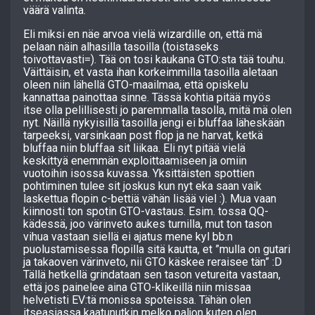
väärä valinta.
Eli miksi en näe arvoa vielä wizardille on, että mä
pelaan näin alhasilla tasoilla (toistaseks
toivottavasti=). Tää on tosi kaukana GTO:sta tää touhu.
Väittäisin, et vasta ihan korkeimmilla tasoilla aletaan
oleen niin lähellä GTO-maailmaa, että opiskelu
kannattaa painottaa sinne. Tässä kohtia pitää myös
itse olla pelillisesti jo paremmalla tasolla, mitä mä olen
nyt. Näillä nykyisillä tasoilla jengi ei bluffaa läheskään
tarpeeksi, varsinkaan post flop ja ne harvat, ketkä
bluffaa niin bluffaa sit liikaa. Eli nyt pitää vielä
keskittyä enemmän exploittaamiseen ja omiin
vuotoihin isossa kuvassa. Yksittäisten spottien
pohtiminen tulee sit joskus kun nyt eka saan vaik
laskettua flopin c-bettiä vähän lisää viel :). Mua vaan
kiinnosti ton spotin GTO-vastaus. Esim. tossa QQ-
kädessä, joo värinveto aukes turnilla, mut ton tason
vihua vastaan siellä ei ajatus mene kyl bb:n
puolustamisessa flopilla sitä kautta, et ”mulla on gutari
ja takaoven värinveto, nii GTO käskee reraisee tän” :D
Tällä hetkellä grindataan sen tason vetureita vastaan,
että jos painelee aina GTO-klikeillä niin missaa
helvetisti EV:tä monissa spoteissa. Tähän olen
itseasiassa kaatunutkin melko paljon kuten olen