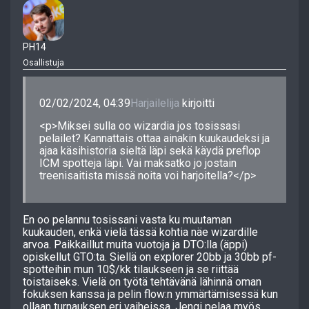
PH14
Osallistuja
02/02/2024, 04:39
Harjailelija
kirjoitti
<p>Miksei sulla oo wizardia jos tosissasi
pelailet? Kannattais ottaa ainakin kuukaudeksi ja
ajaa käsihistoria sieltä läpi sekä käydä preflop
ICM spotteja läpi. Vai maksatko jo jostain
treenisaitista missä noita voi harjoitella?</p>
En oo pelannu tosissani vasta ku muutaman
kuukauden, enkä vielä tässä kohtia näe wizardille
arvoa. Paikkaillut muita vuotoja ja DTO:lla (äppi)
opiskellut GTO:ta. Siellä on explorer 20bb ja 30bb pf-
spotteihin mun 10$/kk tilaukseen ja se riittää
toistaiseks. Vielä on työtä tehtävänä lähinnä oman
fokuksen kanssa ja pelin flow:n ymmärtämisessä kun
ollaan turnauksen eri vaiheissa. Jengi pelaa myös