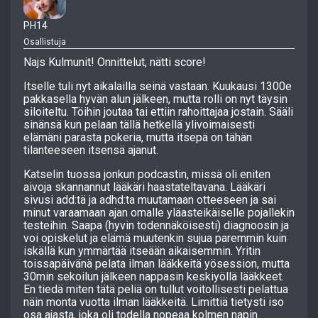
PH14
Osallistuja
Najs Kulmunit! Onnittelut, nätti score!
Itselle tuli nyt aikalailla seinä vastaan. Kuukausi 1300e
pakkasella hyvän alun jälkeen, mutta rolli on nyt täysin
siloiteltu. Töihin joutaa tai ettiin rahoittajaa jostain. Sääli
sinänsä kun pelaan tällä hetkellä ylivoimaisesti
elämäni parasta pokeria, mutta itsepä on tähän
tilanteeseen itsensä ajanut.
Katselin tuossa jonkun podcastin, missä oli eniten
aivoja skannannut lääkäri haastateltavana. Lääkäri
sivusi add:tä ja adhd:ta muutamaan otteeseen ja sai
minut varaamaan ajan omalle yläasteikäiselle pojallekin
testeihin. Saapa (hyvin todennäköisesti) diagnoosin ja
voi opiskelut ja elämä muutenkin sujua paremmin kuin
iskällä kun ymmärtää itseään aikaisemmin. Yritin
toissapäivänä pelata ilman lääkkeitä yösession, mutta
30min sekoilun jälkeen nappasin keskiyöllä lääkkeet.
En tiedä miten tätä peliä on tullut voitollisesti pelattua
näin monta vuotta ilman lääkkeitä. Limittiä tietysti iso
osa ajasta, joka oli todella nopeaa kolmen napin