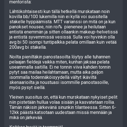
mentorista:
Lähtökohtaisesti kun tällä hetkellä murskataan noin
kovilla bb/100 lukemilla niin ei kyllä voi suositella
stakelle hyppäämistä. MTT varianssi on mitä on ja kun
panokset nousee, niin roi% pienenee ja heilutaan
entistä enemmän ja sitten ollaankin makeup-helvetissä
ja entistä syvemmissä vesissä. Sulla voi hyvinkin olla
avg bi 50 isompi tuntipalkka pelata omillaan kuin vetää
200avg bi stakella.
Noilta pieniltäkin panostasoilta löytyy alle tuhannen
pelaajan fieldejä vaikka miten, kunhan jaksaa pelata
useammalla saitilla. Ei ne tonnin viiva kahden tonnin
pytyt saa mailaa heilahtamaan, mutta aika paljon
isommalla todennäköisyydellä vältyt ikäviltä
skenaarioilta ja noustuasi isommille panostasoille,
myös pysyt siellä.
Yleinen suositus on, että kun murskataan nykyiset pelit
niin pistetään hullua volaa sisään ja kasvatetaan rollia.
Tämän näkisin järkevänä sinunkin tilanteessa. Sitten 6-
12kk päästä katsotaan uudestaan missä mennään ja
mikä on järkevää.