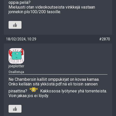
oppia peliä?
Mieluusti otan videokoutseista vinkkejä vastaan
jonnekin plo100/200 tasoille.
18/02/2024, 10:29
#2870
joeplotter
Osallistuja
Ne Chambersin kalliit omppukirjat on kovaa kamaa.
Onko kellään sitä ykköstä pdf:nä eli toisin sanoen
piraattina?
Kakkososa lyötynee yhä torrenteista.
Voin jakaa jos ei löydy.