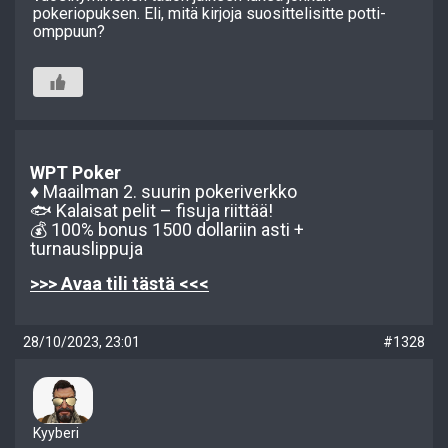
pokeriopuksen. Eli, mitä kirjoja suosittelisitte potti-
omppuun?
WPT Poker
♦️ Maailman 2. suurin pokeriverkko
🐟 Kalaisat pelit – fisuja riittää!
💰 100% bonus 1500 dollariin asti +
turnauslippuja
>>> Avaa tili tästä <<<
28/10/2023, 23:01
#1328
Kyyberi