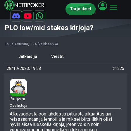
Tarjoukset
PLO low/mid stakes kirjoja?
Esillä 4 viestiä, 1 - 4 (kaikkiaan 4)
Julkaisija
Viestit
28/10/2023, 19:58
#1325
Pingviini
Osallistuja
Alkuvuodesta oon lähdössä pitkästä aikaa Aasiaan
reisssaamaan ja lennoilla ja miksei biitsilläkin olisi
hyvin aikaa lueskella kirjoja, joten voisin noin
vuosikymmenen tauon jälkeen lukea jonkun