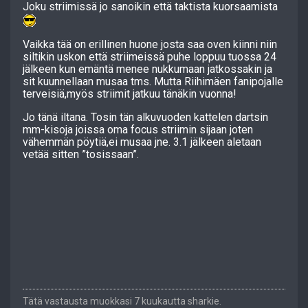
Joku striimissä jo sanoikin että taktista kuorsaamista
Vaikka tää on erillinen huone josta saa oven kiinni niin
siltikin uskon että striimeissä puhe loppuu tuossa 24
jälkeen kun emäntä menee nukkumaan jatkossakin ja
sit kuunnellaan musaa tms. Mutta Riihimäen fanipojalle
terveisiä,myös striimit jatkuu tänäkin vuonna!
Jo tänä iltana. Tosin tän alkuvuoden kattelen dartsin
mm-kisoja joissa oma focus striimin sijaan joten
vähemmän pöytiä,ei musaa jne. 3.1 jälkeen aletaan
vetää sitten ”tosissaan”.
Tätä vastausta muokkasi 7 kuukautta sharkie.