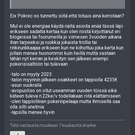
Eix Pokrec oo tunnettu siitä että totuus aina kerrotaan?
Mul ei ole energiaa käydä näitä asioita enää tässä läpi
erikseen sadatta kertaa kun olen niistä kirjoittanut eri
blogeissa tai foorumeilla jo viimesen 3vuoden aikana
ihan tarpeeksi ja ruokkia jokaista trollia tai
rinkirunkkaajaa erikseen kun ne kiihottuu joka kerta kun
jollain menee huonommin kuin heillä mutta vastaan
tähän nyt kerran ja keskityn sen jälkeen enempi
pokerisisältöön tai tulevaan
-talo on myyty 2023
-talon myynnin jälkeen osakkeet on tappiolla 4235€
-asun vuokralla
-avopuoliso on ollut useamman vuoden töissä eikä
käteen tuleva n.22ke/v todellakaan riitä elättämiseen
-olen tappiollinen pokerinpelaaja mutta ihmisellä saa
olla silti unelmia
-lapsilla menee hyvin
Tätä vastausta muokkasi 7 kuukautta sharkie.