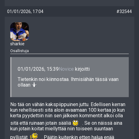
01/01/2026, 17:04
#32544
sharkie
Osallistuja
01/01/2026, 15:39
Novice
kirjoitti
Tietenkin noi kiinnostaa. Ihmisiähän tässä vaan
ollaan 🤷
No tää on vähän kakspiippuinen juttu. Edellisen kerran
kun rehellisesti sitä aloin avaamaan 100 kertaa jo kun
kerta pyydettiin niin sen jälkeen kommentit alkoi olla
sitä että ruinaan jotain sääliä
. Se on näissä aina
kun jotain koitat miellyttää niin toiseen suuntaan
pyllistät
. Päätin kuitenkin etten halua enää