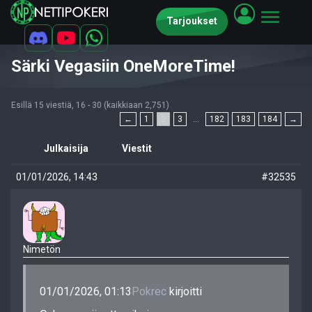
Tarjoukset
Särki Vegasiin OneMoreTime!
Esillä 15 viestiä, 16 - 30 (kaikkiaan 2,751)
←
1
2
3
…
182
183
184
→
Julkaisija
Viestit
01/01/2026, 14:43
#32535
Nimetön
01/01/2026, 01:13
Pokrec
kirjoitti