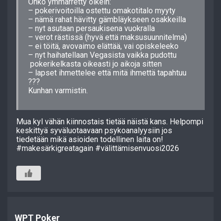
Onko ymmärretty oikein:
– pokerivoitoilla ostettu omakotitalo myyty
– nämä rahat hävitty gämbläykseen osakkeilla
– nyt asutaan persaukisena vuokralla
– verot rästissä (hyvä että maksusuunnitelma)
– ei töitä, avovaimo elättää, vai opiskeleeko
– nyt haihatellaan Vegasista vaikka pudottu
pokerikelkasta oikeasti jo aikoja sitten
– lapset ihmettelee että mitä ihmettä tapahtuu
???
Kunhan varmistin.
Mua kyl vähän kiinnostais tietää näistä kans. Helpompi
keskittyä syväluotaavaan psykoanalyysiin jos
tiedetään mikä asioiden todellinen laita on!
#makesärkigreatagain #välittämisenvuosi2026
WPT Poker