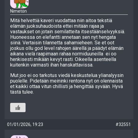
Nimetön
Mitä helvettiä kaveri vuodattaa niin aitoa tekstiä
elämän juoksuhaudoista ettei mitään rajaa ja
vastaukset on jotain semilatteita itsestäänselvyyksiä.
Huoneessa on elefantti annetaan sen nyt hengata
siinä. Vertaisin tilannetta sahamieheen. Se et oot
joskus ollu god level rahojen äärellä ja päädyt elämän
aikana vielä raapimaan rahaa normiduuneilla ei oo
henkisesti mikään kevyt rasti. Oikeella asenteella
kuitenkin varmasti ihan hanskattavissa.
Mut joo ei oo tarkotus viedä keskustelua ylianalyysin
puolelle. Pidetään meininki rentona nyt on olennaista
et kaikki ottaa vitun chillisti ja hengittää syvään. Hyvä
tästä tulee.
01/01/2026, 19:23
#32551