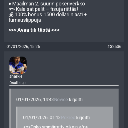
♦️ Maailman 2. suurin pokeriverkko
🐟 Kalaisat pelit – fisuja riittää!
💰 100% bonus 1500 dollariin asti +
turnauslippuja
>>> Avaa tili tästä <<<
01/01/2026, 15:26
#32536
sharkie
Osallistuja
01/01/2026, 14:43
Novice
kirjoitti
01/01/2026, 01:13
Pokrec
kirjoitti
<p>Onko ymmärretty oikein:</p>