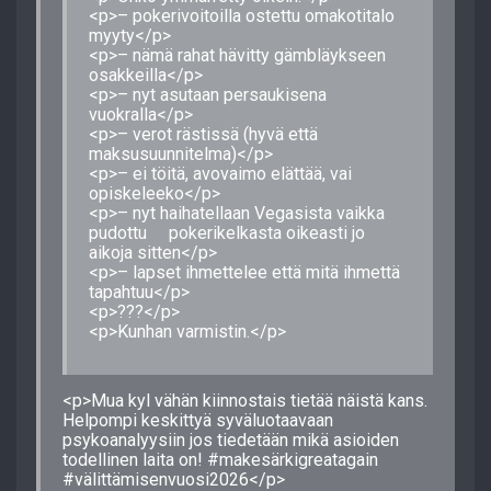
<p>– pokerivoitoilla ostettu omakotitalo
myyty</p>
<p>– nämä rahat hävitty gämbläykseen
osakkeilla</p>
<p>– nyt asutaan persaukisena
vuokralla</p>
<p>– verot rästissä (hyvä että
maksusuunnitelma)</p>
<p>– ei töitä, avovaimo elättää, vai
opiskeleeko</p>
<p>– nyt haihatellaan Vegasista vaikka
pudottu pokerikelkasta oikeasti jo
aikoja sitten</p>
<p>– lapset ihmettelee että mitä ihmettä
tapahtuu</p>
<p>???</p>
<p>Kunhan varmistin.</p>
<p>Mua kyl vähän kiinnostais tietää näistä kans.
Helpompi keskittyä syväluotaavaan
psykoanalyysiin jos tiedetään mikä asioiden
todellinen laita on! #makesärkigreatagain
#välittämisenvuosi2026</p>