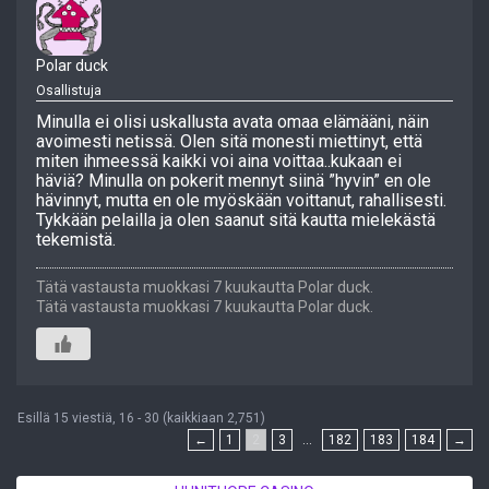
Polar duck
Osallistuja
Minulla ei olisi uskallusta avata omaa elämääni, näin
avoimesti netissä. Olen sitä monesti miettinyt, että
miten ihmeessä kaikki voi aina voittaa..kukaan ei
häviä? Minulla on pokerit mennyt siinä ”hyvin” en ole
hävinnyt, mutta en ole myöskään voittanut, rahallisesti.
Tykkään pelailla ja olen saanut sitä kautta mielekästä
tekemistä.
Tätä vastausta muokkasi 7 kuukautta Polar duck.
Tätä vastausta muokkasi 7 kuukautta Polar duck.
Esillä 15 viestiä, 16 - 30 (kaikkiaan 2,751)
←
1
2
3
…
182
183
184
→