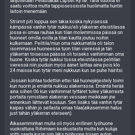
lahjoitetaan Pelastakaa Lapset Ry:lle. Tänä vuonna ei
saatu voittoa mutta tappiosessiosta huolimatta huntin
laitoin menemään.
Striimit piti loppua sen takia koska nykyisessä
kämpässä vanhin tytär nukkui/eli yläkerran eteistilassa
jossa ei omaa rauhaa kun tilan molemmissa päissä on
huoneet omilla ovilla ja tilan kautta joutuu noihin
kulkemaan. Pelitila/mun oma nukkumatila oli talon
isoimmassa huoneessa tuon tilan vieressä ja tän
yläkerran toisessa päässä oli toiseks vanhimman oma
huone. Koska tytär nukkui tossa eteistilassa pelitilan
vieressä niin jouduin myös äänet laittaa aina pois klo
24 maissa kun tytär meni nukkuun kun se puhe häiritsi.
Jossain kohtaa todettiin ettei tää huonejärjestely toimi
kun nuorin ja emäntä nukkuu alakerrassa. Emäntä herää
aina siihen 06 kun vanhimmat tyttäret tulee yläkerrasta
portaita rymistäen alakerran vessaan meikkaan jne
ennenkuin lähtevät kouluun. Sen lisäks tää vanhin tytär
kaipas vähän jo sellasta omaa tilaa(aikasemmin halus
just tähän yläkerran eteiseen).
Aikasemminhan mulla oli myös erillinen työhuone
vuokrattuna Riihimäen keskustasta mutta kun kuluja
yritti saada kuriin niin läks työhuone toisen auton