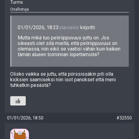
Turms
Osallistuja
01/01/2026, 18:23
starsailor
kirjoitti
Mutta mikä tuo peliriippuvuus-juttu on. Jos
oikeasti olet sitä mieltä, että peliriippuvuus on
olemassa, niin eikö se vaatisi vähän kuin kaiken
tämän alueen toiminnan lopettamista?
Olisko vaikka se juttu, että pörssissäkin piti olla
kicksien saamiseksi niin isot panokset että meni
tuhkatkin pesästä?
01/01/2026, 18:50
#32550