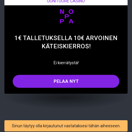
UUNITUORE CASINO
1€ TALLETUKSELLA 10€ ARVOINEN
KÄTEISKIERROS!
Ei kierrätystä!
PELAA NYT
Sinun täytyy olla kirjautunut vastataksesi tähän aiheeseen.