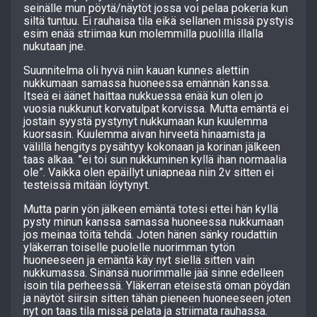
seinälle mun pöytä/näytöt jossa voi pelaa pokeria kun
siltä tuntuu. Ei rauhaisa tila eikä sellanen missä pystyis
esim enää striimaa kun molemmilla puolilla illalla
nukutaan jne.
Suunnitelma oli hyvä niin kauan kunnes alettiin
nukkumaan samassa huoneessa emännän kanssa.
Itseä ei äänet haittaa nukkuessa enää kun olen jo
vuosia nukkunut korvatulpat korvissa. Mutta emäntä ei
jostain syystä pystynyt nukkumaan kun kuulemma
kuorsasin. Kuulemma aivan hirveetä hinaamista ja
välillä hengitys pysähtyy kokonaan ja korinan jälkeen
taas alkaa. ”ei toi sun nukkuminen kyllä ihan normaalia
ole”. Vaikka olen epäillyt uniapneaa niin 2v sitten ei
testeissä mitään löytynyt.
Mutta parin yön jälkeen emäntä totesi ettei hän kyllä
pysty minun kanssa samassa huoneessa nukkumaan
jos meinaa töitä tehdä. Joten hänen sänky roudattiin
yläkerran toiselle puolelle nuorimman tytön
huoneeseen ja emäntä käy nyt siellä sitten vain
nukkumassa. Sinänsä nuorimmalle jää sinne edelleen
isoin tila perheessä. Yläkerran eteisestä oman pöydän
ja näytöt siirsin sitten tähän pieneen huoneeseen joten
nyt on taas tila missä pelata ja striimata rauhassa.