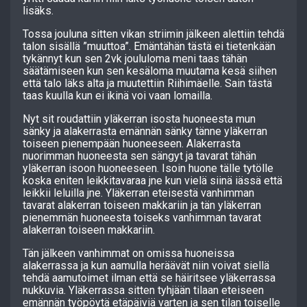
lisäks.
Tossa jouluna sitten vikan striimin jälkeen alettiin tehdä
talon sisällä ”muuttoa”. Emäntähän tästä ei tietenkään
tykännyt kun sen 2vk joululoma meni taas tähän
säätämiseen kun sen kesäloma muutama kesä siihen
että talo läks alta ja muutettiin Riihimäelle. Sain tästä
taas kuulla kun ei ikinä voi vaan lomailla.
Nyt sit roudattiin yläkerran isosta huoneesta mun
sänky ja alakerrasta emännän sänky tänne yläkerran
toiseen pienempään huoneeseen. Alakerrasta
nuorimman huoneesta sen sängyt ja tavarat tähän
yläkerran isoon huoneeseen. Isoin huone tälle tytölle
koska eniten leikkitavaraa jne kun vielä siinä iässä että
leikkii leluilla jne. Yläkerran eteisestä vanhimman
tavarat alakerran toiseen makkariin ja tän yläkerran
pienemmän huoneesta toiseks vanhimman tavarat
alakerran toiseen makkariin.
Tän jälkeen vanhimmat on omissa huoneissa
alakerrassa ja kun aamulla heräävät niin voivat siellä
tehdä aamutoimet ilman että se häiritsee yläkerrassa
nukkuvia. Yläkerrassa sitten tyhjään tilaan eteiseen
emännän työpöytä etäpäiviä varten ja sen tilan toiselle