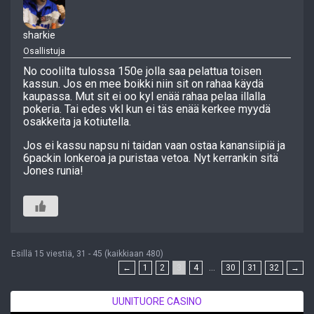
sharkie
Osallistuja
No coolilta tulossa 150e jolla saa pelattua toisen
kassun. Jos en mee boikki niin sit on rahaa käydä
kaupassa. Mut sit ei oo kyl enää rahaa pelaa illalla
pokeria. Tai edes vkl kun ei täs enää kerkee myydä
osakkeita ja kotiutella.
Jos ei kassu napsu ni taidan vaan ostaa kanansiipiä ja
6packin lonkeroa ja puristaa vetoa. Nyt kerrankin sitä
Jones runia!
Esillä 15 viestiä, 31 - 45 (kaikkiaan 480)
←
1
2
3
4
…
30
31
32
→
UUNITUORE CASINO