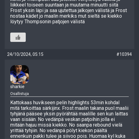
liikkeel toiseen suuntaan ja muutama minuutti siitä
Frost yksin läpi ja saa ujutettua jalkojen välistä ja Frost
nostaa kädet jo maalin merkiks mut sieltä se kiekko
löytyy Thompsonin patjojen välistä
24/10/2024, 05:15
#10394
sharkie
Osallistuja
Kattokaas huvikseen pelin highlights 53min kohdal
mitä tarkoittaa särkijinx. Frost maalin takana puol maalii
tyhjänä pääsee yksin pyörähtää maalille sen kun laittas
vaan sisään. No vedänpä veskan patjoihin jolla ei
mitään hajuu missä kiekko. No saanpa rebound vielä
yrittää tyhjiin. No vedänpä pölyt kiekon päältä
ennenkuin pakki tulee ja siivoo pois. Huomaa kyl kuka