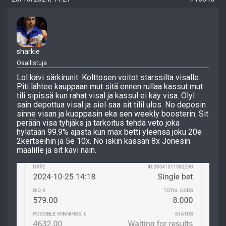
sharkie
Osallistuja
Lol kävi särkirunit. Kolttosen voitot starssilta visalle.
Piti lähtee kauppaan mut sitä ennen rullaa kassut mut
tili sipissä kun rahat visal ja kassul ei käy visa. Olyl
sain depottua visal ja siel saa sit tilil ulos. No deposin
sinne visan ja kuoppasin eka sen weekly boosterin. Sit
perään visa tyhjäks ja tarkoitus tehdä veto joka
hylätään 99.9% ajasta kun max betti yleensä joku 20e
2kertseihin ja 5e 10x. No iskin kassan 8x Jonesin
maalille ja sit kävi näin.