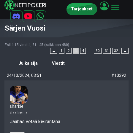
Tarjoukset
Särjen Vuosi
Esillä 15 viestiä, 31 - 45 (kaikkiaan 480)
←
1
2
3
4
…
30
31
32
→
Julkaisija
Viestit
24/10/2024, 03:51
#10392
sharkie
Osallistuja
Jaahas vetää kivirantana