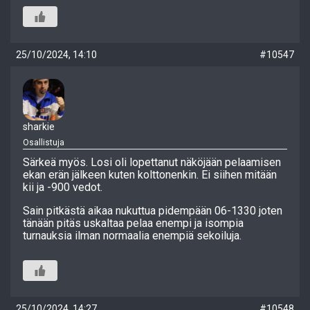
25/10/2024, 14:10
#10547
sharkie
Osallistuja
Särkeä myös. Losi oli lopettanut näköjään pelaamisen
ekan erän jälkeen kuten kolttonenkin. Ei siihen mitään
kii ja -900 vedot.
Sain pitkästä aikaa nukuttua pidempään 06-1330 joten
tänään pitäs uskaltaa pelaa enempi ja isompia
turnauksia ilman normaalia enempiä sekoiluja.
25/10/2024, 14:27
#10548