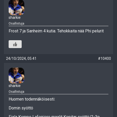
sharkie
Osallistuja
Frost 7 ja Sanheim 4 kutia. Tehokkaita nää Phi pelurit
24/10/2024, 05:41
#10400
sharkie
Osallistuja
Huomen todennäköisesti:
Domin syöttö
Fiala Kempe Laferriere maalit Kopitar syöttö/2-3p