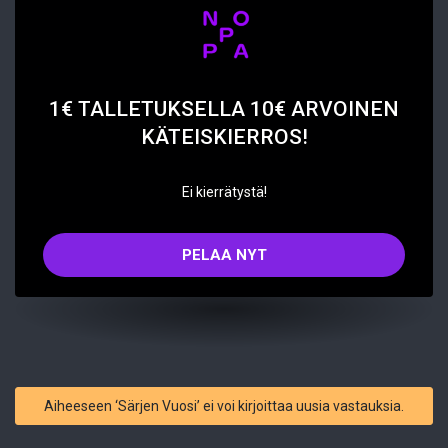
1€ TALLETUKSELLA 10€ ARVOINEN
KÄTEISKIERROS!
Ei kierrätystä!
PELAA NYT
Aiheeseen ‘Särjen Vuosi’ ei voi kirjoittaa uusia vastauksia.