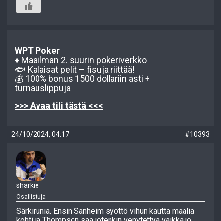
WPT Poker
♦️ Maailman 2. suurin pokeriverkko
🐟 Kalaisat pelit – fisuja riittää!
💰 100% bonus 1500 dollariin asti +
turnauslippuja
>>> Avaa tili tästä <<<
24/10/2024, 04:17
#10393
sharkie
Osallistuja
Särkirunia. Ensin Sanheim syöttö vihun kautta maalia
kohti ja Thompson saa jotenkin venytettyä vaikka jo