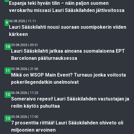
Espanja teki hyvän tilin – näin paljon suomen
verokarhu missasi Lauri Sääskilahden jättivoitossa
06.08.2026 | 11.11
9
Lauri Sääskilahti nousi suoraan suomipokerin viiden
kärkeen
29.08.2025 | 09.51
10
Lauri Sääskilahti jatkaa ainoana suomalaisena EPT
Barcelonan pääturnauksessa
05.08.2026 | 21.00
11
Mikä on WSOP Main Event? Turnaus jonka voitosta
pokerilegendatkin unelmoivat
06.08.2026 | 17.23
12
Someraivo repesi! Lauri Sääskilahden vastustajan ja
reilin käytös puhuttaa
05.08.2026 | 17.00
13
7 prosenttia riittää! Lauri Sääskilahden ohiveto oli
miljoonien arvoinen