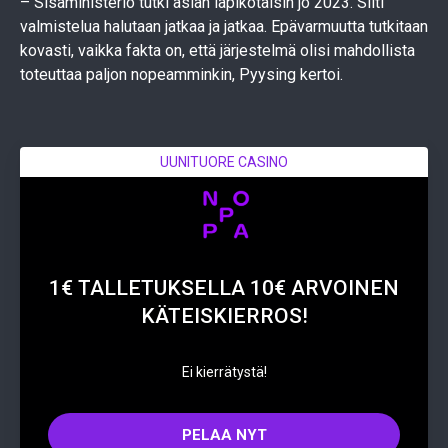
– Sisäministeriö tutki asian läpikotaisin jo 2023. Silti
valmistelua halutaan jatkaa ja jatkaa. Epävarmuutta tutkitaan
kovasti, vaikka fakta on, että järjestelmä olisi mahdollista
toteuttaa paljon nopeamminkin, Pyysing kertoi.
UUNITUORE CASINO
1€ TALLETUKSELLA 10€ ARVOINEN
KÄTEISKIERROS!
Ei kierrätystä!
PELAA NYT