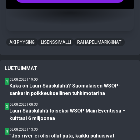
AKI PYYSING
LISENSSIMALLI
RAHAPELIMARKKINAT
LUETUIMMAT
05.08.2026 | 19.00
1
Kuka on Lauri Sääskilahti? Suomalaisen WSOP-
sankarin poikkeuksellinen tuhkimotarina
06.08.2026 | 08.33
2
Lauri Sääskilahti toiseksi WSOP Main Eventissa –
kuittasi 6 miljoonaa
06.08.2026 | 13.30
3
”Jos river ei olisi ollut pata, kaikki puhuisivat