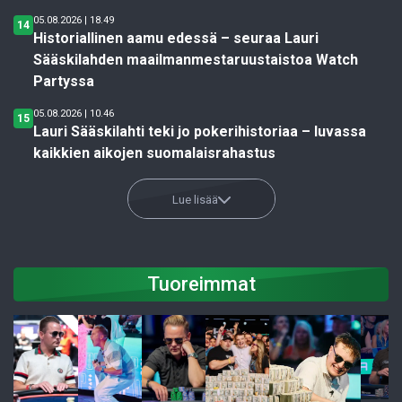
05.08.2026 | 18.49
14
Historiallinen aamu edessä – seuraa Lauri
Sääskilahden maailmanmestaruustaistoa Watch
Partyssa
05.08.2026 | 10.46
15
Lauri Sääskilahti teki jo pokerihistoriaa – luvassa
kaikkien aikojen suomalaisrahastus
Lue lisää
Tuoreimmat