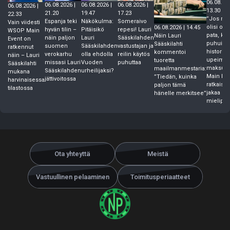
06.08.202
06.08.2026 |
06.08.2026 |
06.08.2026 |
06.08.2026 |
13.30
21.20
19.47
17.23
22.33
”Jos rive
Espanja teki
Näkökulma:
Someraivo
Vain viidesti
olisi ollu
06.08.2026 | 14.45
hyvän tilin –
Pitäisikö
repesi! Lauri
WSOP Main
pata, kai
Näin Lauri
näin paljon
Lauri
Sääskilahden
Event on
puhuisiv
Sääskilahti
suomen
Sääskilahden
vastustajan ja
ratkennut
historian
kommentoi
verokarhu
olla ehdolla
reilin käytös
näin – Lauri
upeimm
tuoretta
missasi Lauri
Vuoden
puhuttaa
Sääskilahti
maksust
maailmanmestaria:
Sääskilahden
urheilijaksi?
mukana
Main Eve
”Tiedän, kuinka
jättivoitossa
harvinaisessa
ratkaisu
paljon tämä
tilastossa
jakaa
hänelle merkitsee”
mielipit
Ota yhteyttä
Meistä
Vastuullinen pelaaminen
Toimitusperiaatteet