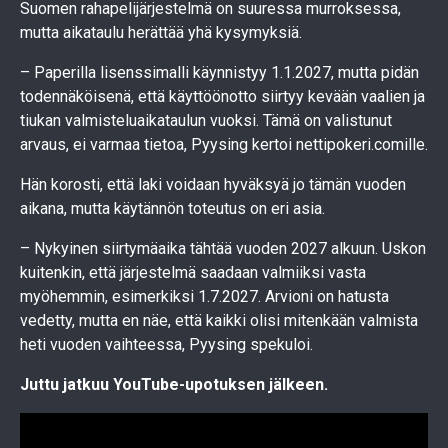
Suomen rahapelijärjestelmä on suuressa murroksessa,
mutta aikataulu herättää yhä kysymyksiä.
– Paperilla lisenssimalli käynnistyy 1.1.2027, mutta pidän
todennäköisenä, että käyttöönotto siirtyy kevään vaalien ja
tiukan valmisteluaikataulun vuoksi. Tämä on valistunut
arvaus, ei varmaa tietoa, Pyysing kertoi nettipokeri.comille.
Hän korosti, että laki voidaan hyväksyä jo tämän vuoden
aikana, mutta käytännön toteutus on eri asia.
– Nykyinen siirtymäaika tähtää vuoden 2027 alkuun. Uskon
kuitenkin, että järjestelmä saadaan valmiiksi vasta
myöhemmin, esimerkiksi 1.7.2027. Arvioni on hatusta
vedetty, mutta en näe, että kaikki olisi mitenkään valmista
heti vuoden vaihteessa, Pyysing spekuloi.
Juttu jatkuu YouTube-upotuksen jälkeen.