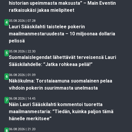
historian upeimmasta maksusta” – Main Eventin
ratkaisukäsi jakaa mielipiteet
05.08.2026 | 07.28
4
Lauri Sääskilahti taistelee pokerin
maailmanmestaruudesta – 10 miljoonaa dollaria
pelissä
05.08.2026 | 22.30
5
Suomalaislegendat lähettävät terveisensä Lauri
Sääskilahdelle: ”Jatka rohkeaa peliä!”
06.08.2026 | 01.09
6
Näkökulma: Torstaiaamuna suomalainen pelaa
vihdoin pokerin suurimmasta unelmasta
06.08.2026 | 14.45
7
Näin Lauri Sääskilahti kommentoi tuoretta
maailmanmestaria: ”Tiedän, kuinka paljon tämä
hänelle merkitsee”
06.08.2026 | 21.20
8