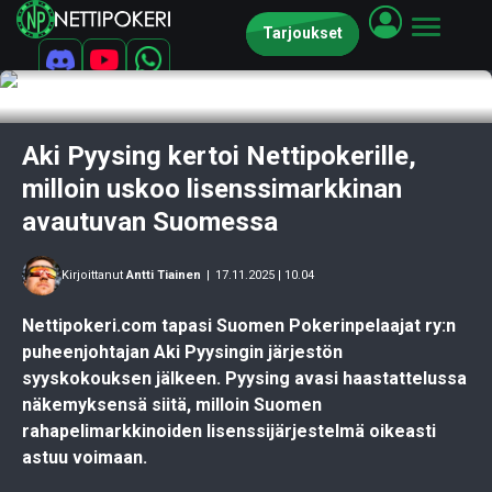
Tarjoukset
Aki Pyysing kertoi Nettipokerille,
milloin uskoo lisenssimarkkinan
avautuvan Suomessa
Kirjoittanut
Antti Tiainen
|
17.11.2025 | 10.04
Nettipokeri.com tapasi Suomen Pokerinpelaajat ry:n
puheenjohtajan Aki Pyysingin järjestön
syyskokouksen jälkeen. Pyysing avasi haastattelussa
näkemyksensä siitä, milloin Suomen
rahapelimarkkinoiden lisenssijärjestelmä oikeasti
astuu voimaan.