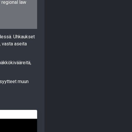
 regional law
dessä. Uhkaukset
, vasta aseita
näkkökivääreitä,
 syytteet muun
🤩 EKSKLU