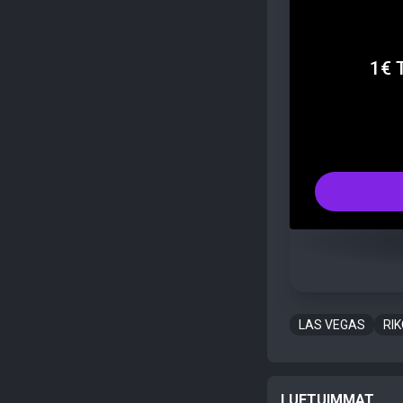
1€ 
LAS VEGAS
RI
LUETUIMMAT