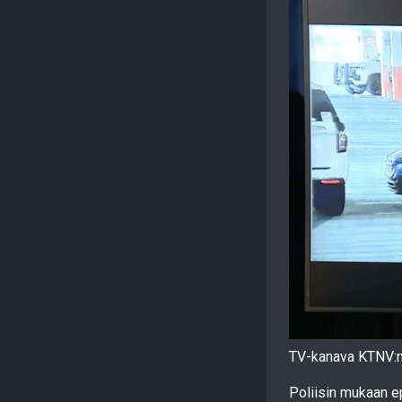
TV-kanava KTNV:n 
Poliisin mukaan ep