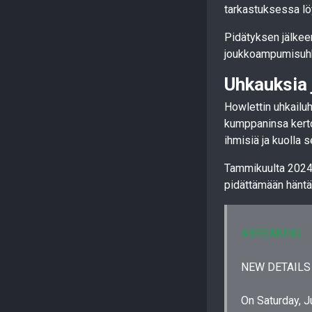
tarkastuksessa löy
Pidätyksen jälkeen
joukkoampumisuhka
Uhkauksia 
Howlettin uhkailu
kumppaninsa kertoi
ihmisiä ja kuolla s
Tammikuulta 2024 p
pidättämään häntä
#BREAKING
NEW DETAILS
On Saturday, J