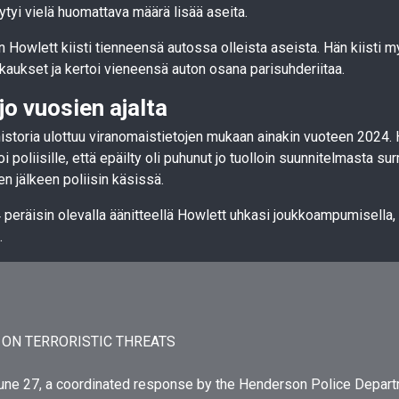
tyi vielä huomattava määrä lisää aseita.
 Howlett kiisti tienneensä autossa olleista aseista. Hän kiisti m
ukset ja kertoi vieneensä auton osana parisuhderiitaa.
jo vuosien ajalta
historia ulottuu viranomaistietojen mukaan ainakin vuoteen 2024.
 poliisille, että epäilty oli puhunut jo tuolloin suunnitelmasta su
en jälkeen poliisin käsissä.
eräisin olevalla äänitteellä Howlett uhkasi joukkoampumisella, mi
.
 ON TERRORISTIC THREATS
une 27, a coordinated response by the Henderson Police Depart