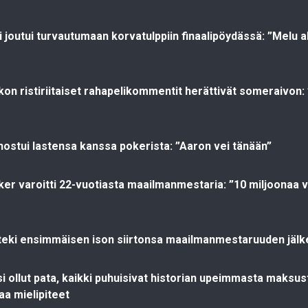
i joutui turvautumaan korvatulppiin finaalipöydässä: ”Melu a
kon ristiriitaiset rahapelikommentit herättivät someraivon
nnostui lastensa kanssa pokerista: ”Aaron vei tänään”
r varoitti 22-vuotiasta maailmanmestaria: ”10 miljoonaa v
teki ensimmäisen ison siirtonsa maailmanmestaruuden jäl
isi ollut pata, kaikki puhuisivat historian upeimmasta maksu
aa mielipiteet