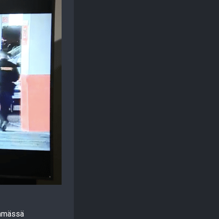
emmässä