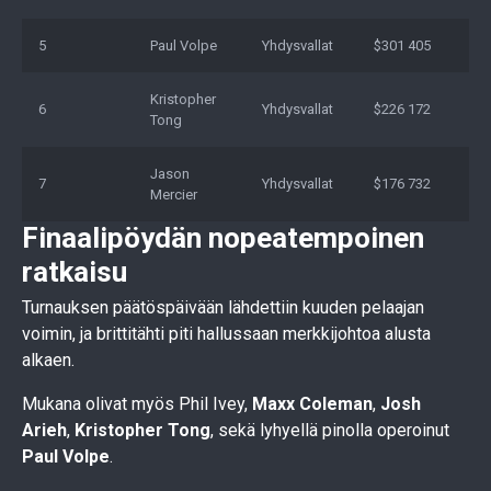
5
Paul Volpe
Yhdysvallat
$301 405
Kristopher
6
Yhdysvallat
$226 172
Tong
Jason
7
Yhdysvallat
$176 732
Mercier
Finaalipöydän nopeatempoinen
ratkaisu
Turnauksen päätöspäivään lähdettiin kuuden pelaajan
voimin, ja brittitähti piti hallussaan merkkijohtoa alusta
alkaen.
Mukana olivat myös Phil Ivey,
Maxx Coleman
,
Josh
Arieh
,
Kristopher Tong
, sekä lyhyellä pinolla operoinut
Paul Volpe
.