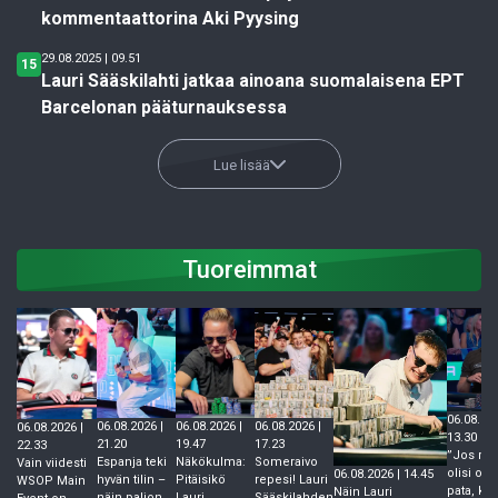
kommentaattorina Aki Pyysing
29.08.2025 | 09.51
15
Lauri Sääskilahti jatkaa ainoana suomalaisena EPT
Barcelonan pääturnauksessa
Lue lisää
Tuoreimmat
06.08.202
06.08.2026 |
06.08.2026 |
06.08.2026 |
06.08.2026 |
13.30
21.20
19.47
17.23
22.33
”Jos rive
Espanja teki
Näkökulma:
Someraivo
Vain viidesti
olisi ollu
06.08.2026 | 14.45
hyvän tilin –
Pitäisikö
repesi! Lauri
WSOP Main
pata, kai
Näin Lauri
näin paljon
Lauri
Sääskilahden