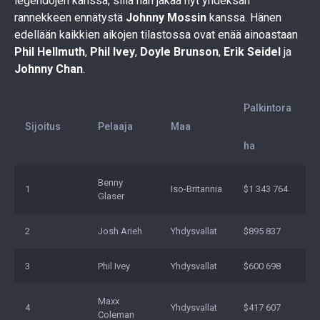
legendojen kanssa, sillä hän jakaa nyt yhdeksän
rannekkeen ennätystä
Johnny Mossin
kanssa. Hänen
edellään kaikkien aikojen tilastossa ovat enää ainoastaan
Phil Hellmuth
,
Phil Ivey
,
Doyle Brunson
,
Erik Seidel
ja
Johnny Chan
.
Palkintora
Sijoitus
Pelaaja
Maa
ha
Benny
1
Iso-Britannia
$1 343 764
Glaser
2
Josh Arieh
Yhdysvallat
$895 837
3
Phil Ivey
Yhdysvallat
$600 698
Maxx
4
Yhdysvallat
$417 607
Coleman