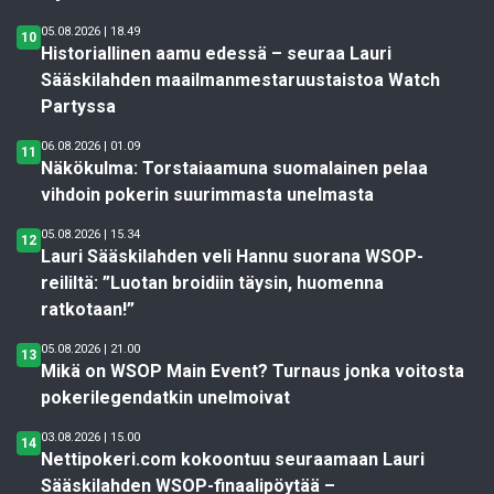
05.08.2026 | 18.49
10
Historiallinen aamu edessä – seuraa Lauri
Sääskilahden maailmanmestaruustaistoa Watch
Partyssa
06.08.2026 | 01.09
11
Näkökulma: Torstaiaamuna suomalainen pelaa
vihdoin pokerin suurimmasta unelmasta
05.08.2026 | 15.34
12
Lauri Sääskilahden veli Hannu suorana WSOP-
reililtä: ”Luotan broidiin täysin, huomenna
ratkotaan!”
05.08.2026 | 21.00
13
Mikä on WSOP Main Event? Turnaus jonka voitosta
pokerilegendatkin unelmoivat
03.08.2026 | 15.00
14
Nettipokeri.com kokoontuu seuraamaan Lauri
Sääskilahden WSOP-finaalipöytää –