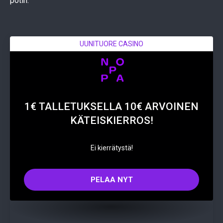
potin.
UUNITUORE CASINO
1€ TALLETUKSELLA 10€ ARVOINEN
KÄTEISKIERROS!
Ei kierrätystä!
PELAA NYT