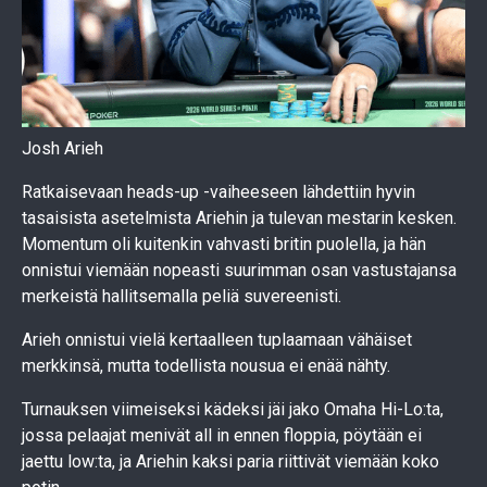
Josh Arieh
Ratkaisevaan heads-up -vaiheeseen lähdettiin hyvin
tasaisista asetelmista Ariehin ja tulevan mestarin kesken.
Momentum oli kuitenkin vahvasti britin puolella, ja hän
onnistui viemään nopeasti suurimman osan vastustajansa
merkeistä hallitsemalla peliä suvereenisti.
Arieh onnistui vielä kertaalleen tuplaamaan vähäiset
merkkinsä, mutta todellista nousua ei enää nähty.
Turnauksen viimeiseksi kädeksi jäi jako Omaha Hi-Lo:ta,
jossa pelaajat menivät all in ennen floppia, pöytään ei
jaettu low:ta, ja Ariehin kaksi paria riittivät viemään koko