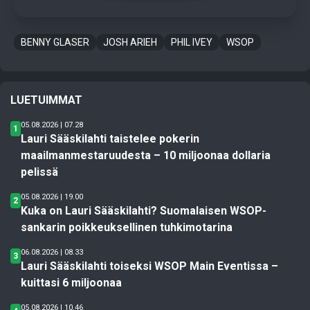
BENNY GLASER
JOSH ARIEH
PHIL IVEY
WSOP
LUETUIMMAT
05.08.2026 | 07.28
1
Lauri Sääskilahti taistelee pokerin
maailmanmestaruudesta – 10 miljoonaa dollaria
pelissä
05.08.2026 | 19.00
2
Kuka on Lauri Sääskilahti? Suomalaisen WSOP-
sankarin poikkeuksellinen tuhkimotarina
06.08.2026 | 08.33
3
Lauri Sääskilahti toiseksi WSOP Main Eventissa –
kuittasi 6 miljoonaa
05.08.2026 | 10.46