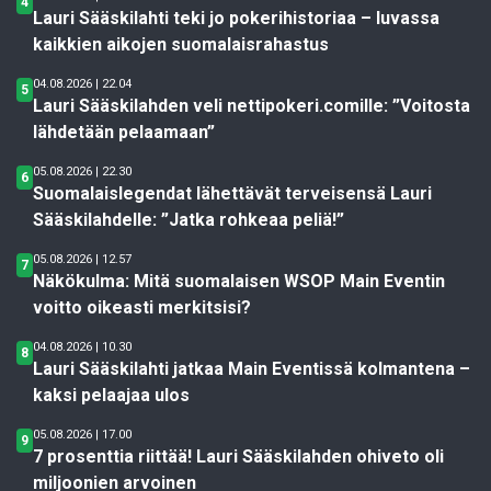
4
Lauri Sääskilahti teki jo pokerihistoriaa – luvassa
kaikkien aikojen suomalaisrahastus
04.08.2026 | 22.04
5
Lauri Sääskilahden veli nettipokeri.comille: ”Voitosta
lähdetään pelaamaan”
05.08.2026 | 22.30
6
Suomalaislegendat lähettävät terveisensä Lauri
Sääskilahdelle: ”Jatka rohkeaa peliä!”
05.08.2026 | 12.57
7
Näkökulma: Mitä suomalaisen WSOP Main Eventin
voitto oikeasti merkitsisi?
04.08.2026 | 10.30
8
Lauri Sääskilahti jatkaa Main Eventissä kolmantena –
kaksi pelaajaa ulos
05.08.2026 | 17.00
9
7 prosenttia riittää! Lauri Sääskilahden ohiveto oli
miljoonien arvoinen