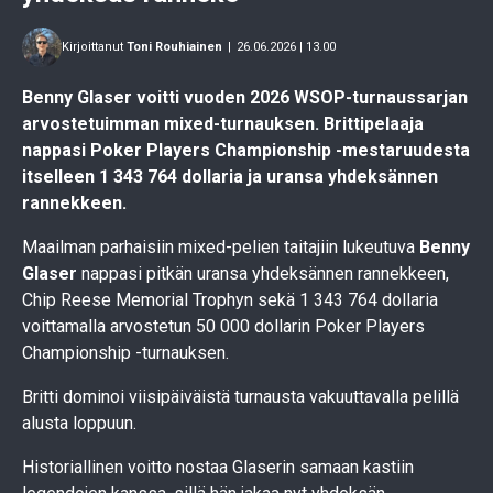
Kirjoittanut
Toni Rouhiainen
|
26.06.2026 | 13.00
Benny Glaser voitti vuoden 2026 WSOP-turnaussarjan
arvostetuimman mixed-turnauksen. Brittipelaaja
nappasi Poker Players Championship -mestaruudesta
itselleen 1 343 764 dollaria ja uransa yhdeksännen
rannekkeen.
Maailman parhaisiin mixed-pelien taitajiin lukeutuva
Benny
Glaser
nappasi pitkän uransa yhdeksännen rannekkeen,
Chip Reese Memorial Trophyn sekä 1 343 764 dollaria
voittamalla arvostetun 50 000 dollarin Poker Players
Championship -turnauksen.
Britti dominoi viisipäiväistä turnausta vakuuttavalla pelillä
alusta loppuun.
Historiallinen voitto nostaa Glaserin samaan kastiin