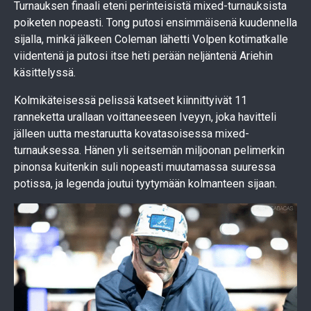
Turnauksen finaali eteni perinteisistä mixed-turnauksista
poiketen nopeasti. Tong putosi ensimmäisenä kuudennella
sijalla, minkä jälkeen Coleman lähetti Volpen kotimatkalle
viidentenä ja putosi itse heti perään neljäntenä Ariehin
käsittelyssä.
Kolmikäteisessä pelissä katseet kiinnittyivät 11
ranneketta urallaan voittaneeseen Iveyyn, joka havitteli
jälleen uutta mestaruutta kovatasoisessa mixed-
turnauksessa. Hänen yli seitsemän miljoonan pelimerkin
pinonsa kuitenkin suli nopeasti muutamassa suuressa
potissa, ja legenda joutui tyytymään kolmanteen sijaan.