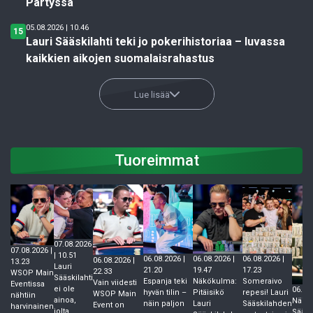
Partyssa
05.08.2026 | 10.46
15
Lauri Sääskilahti teki jo pokerihistoriaa – luvassa
kaikkien aikojen suomalaisrahastus
Lue lisää
Tuoreimmat
07.08.2026
07.08.2026 |
| 10.51
06.08.2026 |
06.08.2026 |
06.08.2026 |
06.08.2026 |
13.23
Lauri
21.20
19.47
17.23
22.33
WSOP Main
Sääskilahti
Espanja teki
Näkökulma:
Someraivo
Vain viidesti
Eventissa
ei ole
06.08.
hyvän tilin –
Pitäisikö
repesi! Lauri
WSOP Main
nähtiin
ainoa,
Näin 
näin paljon
Lauri
Sääskilahden
Event on
harvinainen
jolta
Sääsk