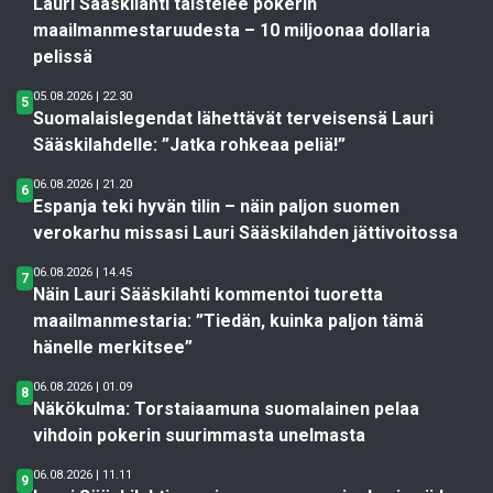
Lauri Sääskilahti taistelee pokerin
maailmanmestaruudesta – 10 miljoonaa dollaria
pelissä
05.08.2026 | 22.30
5
Suomalaislegendat lähettävät terveisensä Lauri
Sääskilahdelle: ”Jatka rohkeaa peliä!”
06.08.2026 | 21.20
6
Espanja teki hyvän tilin – näin paljon suomen
verokarhu missasi Lauri Sääskilahden jättivoitossa
06.08.2026 | 14.45
7
Näin Lauri Sääskilahti kommentoi tuoretta
maailmanmestaria: ”Tiedän, kuinka paljon tämä
hänelle merkitsee”
06.08.2026 | 01.09
8
Näkökulma: Torstaiaamuna suomalainen pelaa
vihdoin pokerin suurimmasta unelmasta
06.08.2026 | 11.11
9