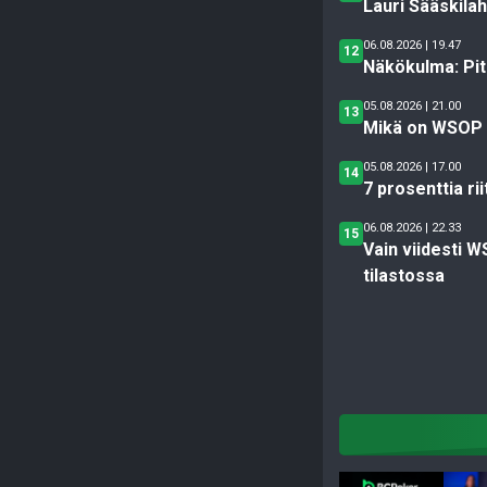
Lauri Sääskila
06.08.2026 | 19.47
12
Näkökulma: Pitä
05.08.2026 | 21.00
13
Mikä on WSOP M
05.08.2026 | 17.00
14
7 prosenttia ri
06.08.2026 | 22.33
15
Vain viidesti 
tilastossa