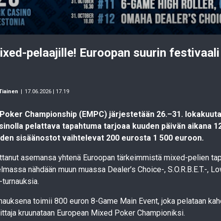
ixed-pelaajille! Euroopan suurin festivaali 
 Tiainen
|
17.06.2026 | 17.19
Poker Championship (EMPC) järjestetään 26.–31. lokakuuta 
inolla pelattava tapahtuma tarjoaa kuuden päivän aikana 1
oiden sisäänostot vaihtelevat 200 eurosta 1 500 euroon.
ttanut asemansa yhtenä Euroopan tärkeimmistä mixed-pelien tap
elmassa nähdään muun muassa Dealer’s Choice-, S.O.R.B.E.T.-, Lo
-turnauksia.
rnauksena toimii 800 euron 8-Game Main Event, joka pelataan kah
Voittaja kruunataan European Mixed Poker Championiksi.