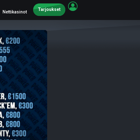
Tarjoukset
Nettikasinot