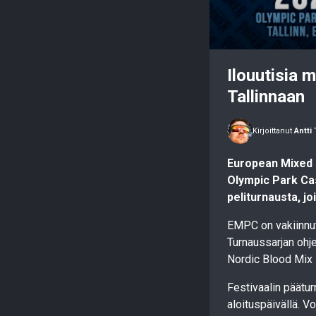
Ilouutisia m
Tallinnaan
Kirjoittanut
Antti
European Mixed 
Olympic Park Cas
peliturnausta, j
EMPC on vakiinnu
Turnaussarjan ohj
Nordic Blood Mix 
Festivaalin päätu
aloituspäivällä. 