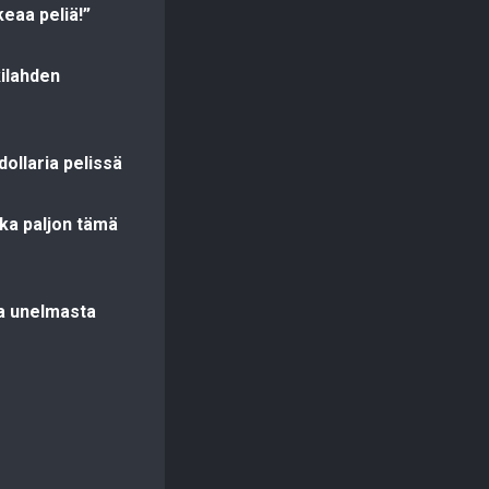
eaa peliä!”
kilahden
ollaria pelissä
ka paljon tämä
a unelmasta