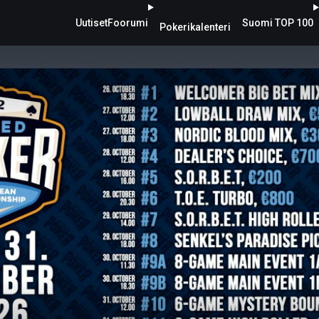
Uutiset
Foorumi
Suomi TOP 100
Pokerikalenteri