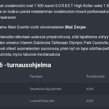
t sisäänostot ovat 1 500 euron S.O.R.B.E.T. High Roller sekä 1
olla on lisäksi useita matalamman sisäänoston mixed-peliturnauks
urnaukseen.
me Main Eventin voitti slovenialainen
Blaž Zerjav
.
aruutta ratkotaan uudessa ympäristössä, sillä tapahtuma siirtyy
n onneksi Irlannin Dublinista Tallinnaan Olympic Park Casinolle.
t olleet suomalaisten suosiossa, joten nyt on lupa odottaa paits
umista, myös lukuisia mestaruuksia.
 -turnausohjelma
Turnaus
Sisäänosto
Tervetuloar Big Bet Mix
€200
Lowball Draw Mix
€555