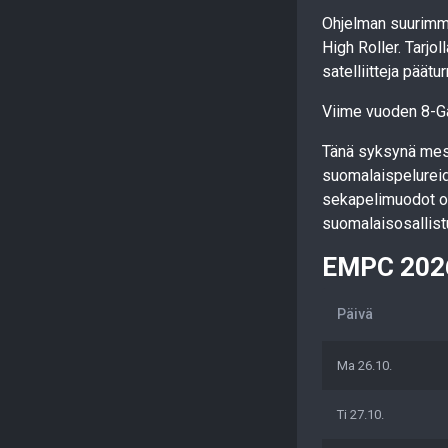
Ohjelman suurimma
High Roller. Tarj
satelliitteja päät
Viime vuoden 8-Ga
Tänä syksynä mest
suomalaispelureide
sekapelimuodot ova
suomalaisosallist
EMPC 2026
Päivä
Ma 26.10.
Ti 27.10.