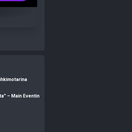
uhkimotarina
sta” – Main Eventin