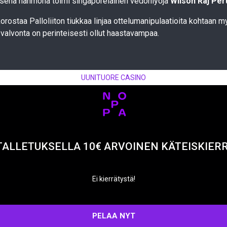
isenä hahmona toimi singaporelainen vedonlyöjä
Wilson Raj Pe
orostaa Palloliiton tiukkaa linjaa ottelumanipulaatioita kohtaan 
la valvonta on perinteisesti ollut haastavampaa.
UUNITUORE CASINO
TALLETUKSELLA 10€ ARVOINEN KÄTEISKIER
Ei kierrätystä!
PELAA NYT