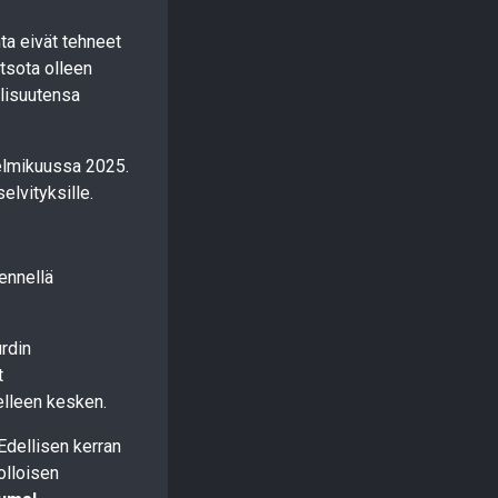
nta eivät tehneet
atsota olleen
llisuutensa
helmikuussa 2025.
elvityksille.
ennellä
urdin
t
elleen kesken.
Edellisen kerran
olloisen