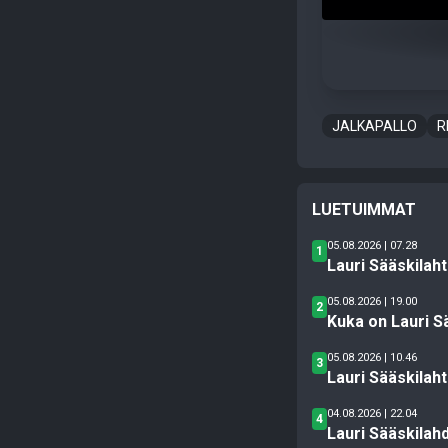
JALKAPALLO
R
LUETUIMMAT
05.08.2026 | 07.28
1
Lauri Sääskilah
05.08.2026 | 19.00
2
Kuka on Lauri S
05.08.2026 | 10.46
3
Lauri Sääskilaht
04.08.2026 | 22.04
4
Lauri Sääskilah