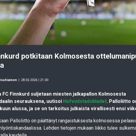
nnkurd potkitaan Kolmosesta ottelumanip
na
Rouhiainen
|
28.02.2026 | 21.00
a FC Finnkurd suljetaan miesten jalkapallon Kolmosesta
daalin seurauksena, uutisoi
Hufvudstadsbladet
. Palloliitto
un alussa, ja se on tarkoitus julkaista virallisesti ensi viiko
kaan Palloliitto on päättänyt rangaistuksesta kolmosessa pelaav
yöntiskandaalissa. Lehden tietojen mukaan liikko tulee sulkem
alla kaudella.