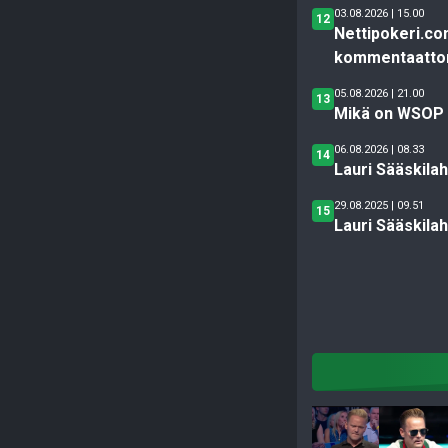
03.08.2026 | 15.00
12
Nettipokeri.c
kommentaattor
05.08.2026 | 21.00
13
Mikä on WSOP M
06.08.2026 | 08.33
14
Lauri Sääskilah
29.08.2025 | 09.51
15
Lauri Sääskila