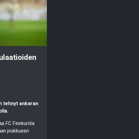
ulaatioiden
 on tehnyt ankaran
lla.
aa FC Finnkurdia
aan joukkueen