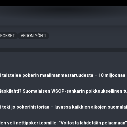
IKOKSET
VEDONLYÖNTI
ti taistelee pokerin maailmanmestaruudesta – 10 miljoonaa d
ääskilahti? Suomalaisen WSOP-sankarin poikkeuksellinen t
i teki jo pokerihistoriaa – luvassa kaikkien aikojen suomal
den veli nettipokeri.comille: ”Voitosta lähdetään pelaamaan”