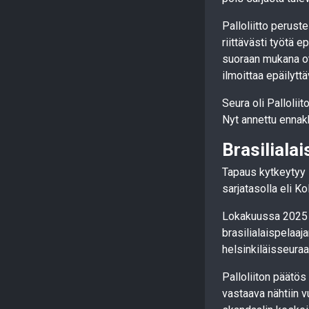
Palloliitto perust
riittävästi työtä 
suoraan mukana ot
ilmoittaa epäilytt
Seura oli Pallolii
Nyt annettu ennakk
Brasilialai
Tapaus kytkeytyy l
sarjatasolla eli K
Lokakuussa 2025 uu
brasilialaispelaaj
helsinkiläisseura
Palloliiton päätös
vastaava nähtiin v