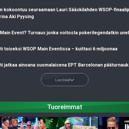
om kokoontuu seuraamaan Lauri Sääskilahden WSOP-finaalip
ina Aki Pyysing
ain Event? Turnaus jonka voitosta pokerilegendatkin une
ti toiseksi WSOP Main Eventissa – kuittasi 6 miljoonaa
hti jatkaa ainoana suomalaisena EPT Barcelonan pääturnau
Lue lisää
Tuoreimmat