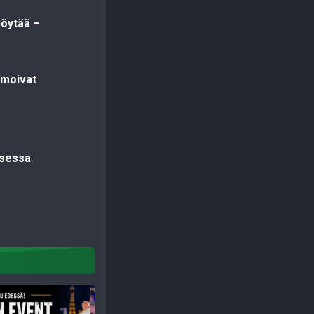
öytää –
lmoivat
ksessa