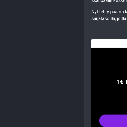
skandaalin keske
Nyt tehty päätös k
sarjatasoilla, joil
1€ 