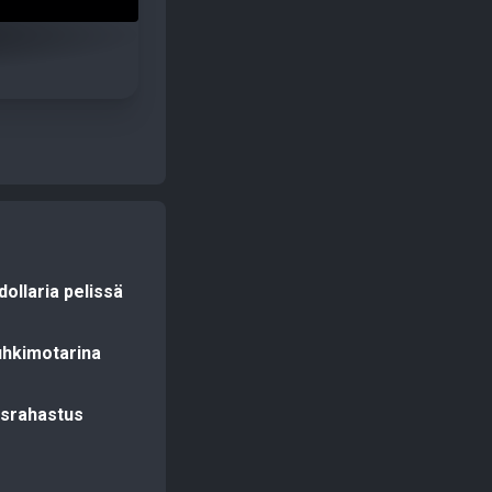
ollaria pelissä
uhkimotarina
aisrahastus