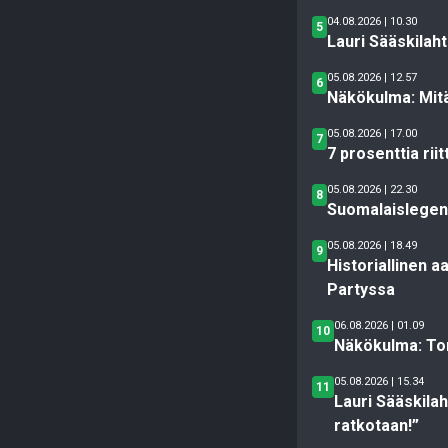
04.08.2026 | 10.30
5
Lauri Sääskilah
05.08.2026 | 12.57
6
Näkökulma: Mitä
05.08.2026 | 17.00
7
7 prosenttia rii
05.08.2026 | 22.30
8
Suomalaislegend
05.08.2026 | 18.49
9
Historiallinen 
Partyssa
06.08.2026 | 01.09
10
Näkökulma: To
05.08.2026 | 15.34
11
Lauri Sääskila
ratkotaan!”