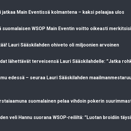
ti jatkaa Main Eventissä kolmantena – kaksi pelaajaa ulos
 suomalaisen WSOP Main Eventin voitto oikeasti merkitsis
ttää! Lauri Sääskilahden ohiveto oli miljoonien arvoinen
at lähettävät terveisensä Lauri Sääskilahdelle: ”Jatka rohk
aamu edessä – seuraa Lauri Sääskilahden maailmanmestaru
rstaiaamuna suomalainen pelaa vihdoin pokerin suurimmas
hden veli Hannu suorana WSOP-reililtä: ”Luotan broidiin täy