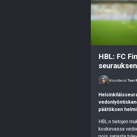
HBL: FC Fi
seuraukse
Kirjoittanut
Toni 
Helsinkiläisseur
vedonlyöntiskan
päätöksen helmiku
HBL:n tietojen mu
koskevassa vedonl
pois sarjasta tulev