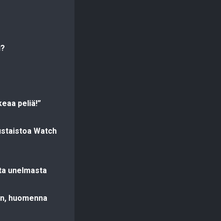
i?
eaa peliä!”
ustaistoa Watch
ta unelmasta
sin, huomenna