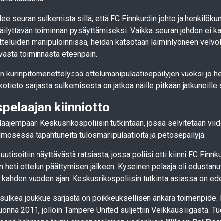
elee seuran sulkemista sillä, että FC Finnkurdin johto ja henkilöku
epäilyttävän toiminnan pysäyttämiseksi. Vaikka seuran johdon ei k
teluiden manipuloinnissa, heidän katsotaan laiminlyöneen velvo
ävästä toiminnasta eteenpäin.
ton kurinpitomenettelyssä ottelumanipulaatioepäilyjen vuoksi jo 
otieto sarjasta sulkemisesta on jatkoa näille pitkään jatkuneille s
spelaajan kiinniotto
aajempaan Keskusrikospoliisin tutkintaan, jossa selvitetään viid
olmosessa tapahtuneita tulosmanipulaatioita ja petosepäilyjä.
tisoitiin näyttävästä ratsiasta, jossa poliisi otti kiinni FC Finnk
an heti ottelun päättymisen jälkeen. Kyseinen pelaaja oli edustanu
a kahden vuoden ajan. Keskusrikospoliisin tutkinta asiassa on ed
 sulkea joukkue sarjasta on poikkeuksellisen ankara toimenpide. 
uonna 2011, jolloin Tampere United suljettiin Veikkausliigasta. Tu