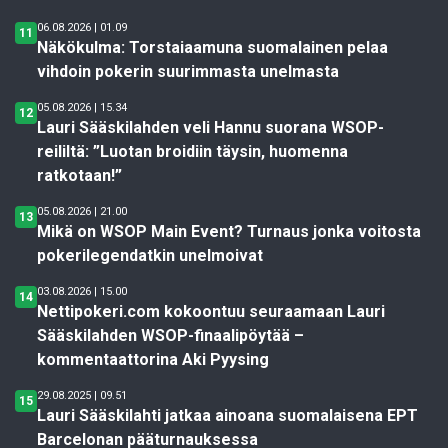
06.08.2026 | 01.09
11
Näkökulma: Torstaiaamuna suomalainen pelaa
vihdoin pokerin suurimmasta unelmasta
05.08.2026 | 15.34
12
Lauri Sääskilahden veli Hannu suorana WSOP-
reililtä: ”Luotan broidiin täysin, huomenna
ratkotaan!”
05.08.2026 | 21.00
13
Mikä on WSOP Main Event? Turnaus jonka voitosta
pokerilegendatkin unelmoivat
03.08.2026 | 15.00
14
Nettipokeri.com kokoontuu seuraamaan Lauri
Sääskilahden WSOP-finaalipöytää –
kommentaattorina Aki Pyysing
29.08.2025 | 09.51
15
Lauri Sääskilahti jatkaa ainoana suomalaisena EPT
Barcelonan pääturnauksessa