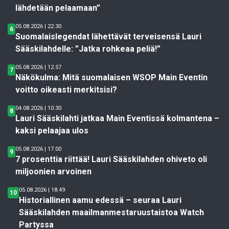
lähdetään pelaamaan”
05.08.2026 | 22.30
6
Suomalaislegendat lähettävät terveisensä Lauri
Sääskilahdelle: ”Jatka rohkeaa peliä!”
05.08.2026 | 12.57
7
Näkökulma: Mitä suomalaisen WSOP Main Eventin
voitto oikeasti merkitsisi?
04.08.2026 | 10.30
8
Lauri Sääskilahti jatkaa Main Eventissä kolmantena –
kaksi pelaajaa ulos
05.08.2026 | 17.00
9
7 prosenttia riittää! Lauri Sääskilahden ohiveto oli
miljoonien arvoinen
05.08.2026 | 18.49
10
Historiallinen aamu edessä – seuraa Lauri
Sääskilahden maailmanmestaruustaistoa Watch
Partyssa