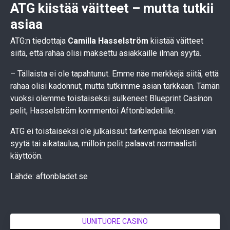
ATG kiistää väitteet – mutta tutkii
asiaa
ATG:n tiedottaja
Camilla Hasselström
kiistää väitteet
siitä, että rahaa olisi maksettu asiakkaille ilman syytä.
– Tällaista ei ole tapahtunut. Emme näe merkkejä siitä, että
rahaa olisi kadonnut, mutta tutkimme asian tarkkaan. Tämän
vuoksi olemme toistaiseksi sulkeneet Blueprint Casinon
pelit, Hasselström kommentoi Aftonbladetille.
ATG ei toistaiseksi ole julkaissut tarkempaa teknisen vian
syytä tai aikataulua, milloin pelit palaavat normaalisti
käyttöön.
Lähde: aftonbladet.se
UUNITUORE CASINO