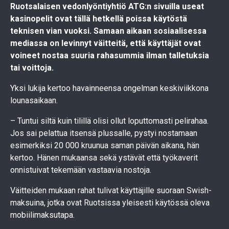
Ruotsalaisen vedonlyöntiyhtiö ATG:n sivuilla useat
kasinopelit ovat tällä hetkellä poissa käytöstä
teknisen vian vuoksi. Samaan aikaan sosiaalisessa
mediassa on levinnyt väitteitä, että käyttäjät ovat
voineet nostaa suuria rahasummia ilman talletuksia
tai voittoja.
Yksi lukija kertoo havainneensa ongelman keskiviikkona
lounasaikaan.
– Tuntui siltä kuin tilillä olisi ollut loputtomasti pelirahaa.
Jos sai pelattua itsensä plussalle, pystyi nostamaan
esimerkiksi 20 000 kruunua saman päivän aikana, hän
kertoo. Hänen mukaansa sekä ystävät että työkaverit
onnistuivat tekemään vastaavia nostoja.
Väitteiden mukaan rahat tulivat käyttäjille suoraan Swish-
maksuina, jotka ovat Ruotsissa yleisesti käytössä oleva
mobiilimaksutapa.