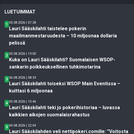
LUETUIMMAT
05.08.2026 | 07.28
1
Lauri Sääskilahti taistelee pokerin
maailmanmestaruudesta – 10 miljoonaa dollaria
pelissä
05.08.2026 | 19.00
2
Kuka on Lauri Sääskilahti? Suomalaisen WSOP-
sankarin poikkeuksellinen tuhkimotarina
06.08.2026 | 08.33
3
Lauri Sääskilahti toiseksi WSOP Main Eventissa –
kuittasi 6 miljoonaa
05.08.2026 | 10.46
4
Lauri Sääskilahti teki jo pokerihistoriaa – luvassa
kaikkien aikojen suomalaisrahastus
04.08.2026 | 22.04
5
Lauri Sääskilahden veli nettipokeri.comille: ”Voitosta