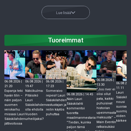
Lue lisää
Tuoreimmat
06.08.2026 |
06.08.2026 |
06.08.2026 |
06.08.2026 |
06.08.2026
13.30
21.20
19.47
17.23
11.11
”Jos river ei
Espanja teki
Näkökulma:
Someraivo
Lauri
olisi ollut
06.08.2026 | 14.45
hyvän tilin –
Pitäisikö
repesi! Lauri
Sääskilaht
pata, kaikki
Näin Lauri
näin paljon
Lauri
Sääskilahden
nousi
puhuisivat
Sääskilahti
suomen
Sääskilahden
vastustajan ja
suoraan
historian
kommentoi
verokarhu
olla ehdolla
reilin käytös
suomipok
upeimmasta
tuoretta
missasi Lauri
Vuoden
puhuttaa
viiden
maksusta” –
maailmanmestaria:
Sääskilahden
urheilijaksi?
kärkeen
Main Eventin
”Tiedän, kuinka
jättivoitossa
ratkaisukäsi
paljon tämä