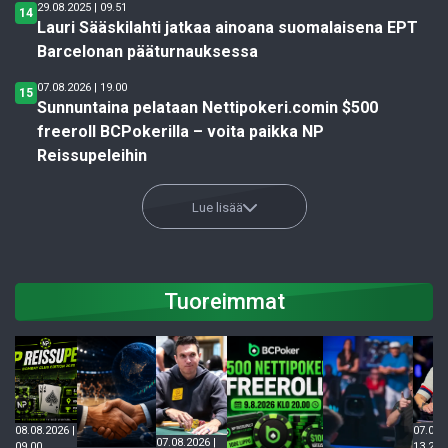
29.08.2025 | 09.51
14
Lauri Sääskilahti jatkaa ainoana suomalaisena EPT
Barcelonan pääturnauksessa
07.08.2026 | 19.00
15
Sunnuntaina pelataan Nettipokeri.comin $500
freeroll BCPokerilla – voita paikka NP
Reissupeleihin
Lue lisää
Tuoreimmat
08.08.2026 |
07.08.2
07.08.2026 |
09.00
13.23