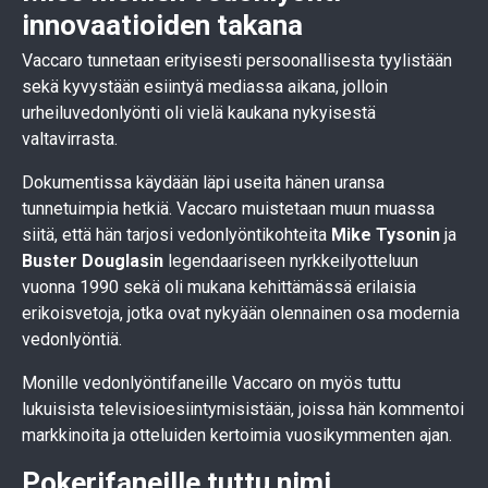
innovaatioiden takana
Vaccaro tunnetaan erityisesti persoonallisesta tyylistään
sekä kyvystään esiintyä mediassa aikana, jolloin
urheiluvedonlyönti oli vielä kaukana nykyisestä
valtavirrasta.
Dokumentissa käydään läpi useita hänen uransa
tunnetuimpia hetkiä. Vaccaro muistetaan muun muassa
siitä, että hän tarjosi vedonlyöntikohteita
Mike Tysonin
ja
Buster Douglasin
legendaariseen nyrkkeilyotteluun
vuonna 1990 sekä oli mukana kehittämässä erilaisia
erikoisvetoja, jotka ovat nykyään olennainen osa modernia
vedonlyöntiä.
Monille vedonlyöntifaneille Vaccaro on myös tuttu
lukuisista televisioesiintymisistään, joissa hän kommentoi
markkinoita ja otteluiden kertoimia vuosikymmenten ajan.
Pokerifaneille tuttu nimi