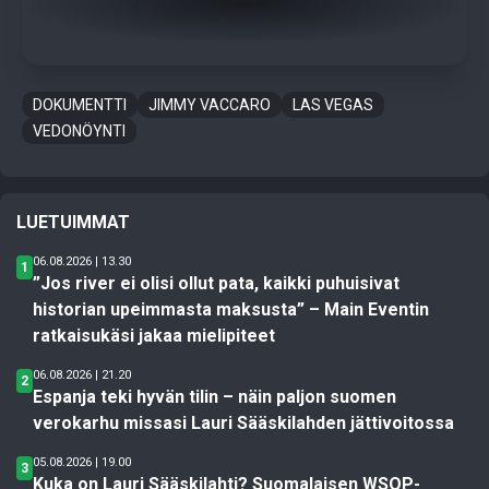
DOKUMENTTI
JIMMY VACCARO
LAS VEGAS
VEDONÖYNTI
LUETUIMMAT
06.08.2026 | 13.30
1
”Jos river ei olisi ollut pata, kaikki puhuisivat
historian upeimmasta maksusta” – Main Eventin
ratkaisukäsi jakaa mielipiteet
06.08.2026 | 21.20
2
Espanja teki hyvän tilin – näin paljon suomen
verokarhu missasi Lauri Sääskilahden jättivoitossa
05.08.2026 | 19.00
3
Kuka on Lauri Sääskilahti? Suomalaisen WSOP-