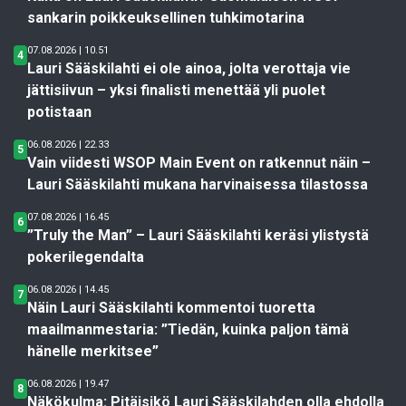
sankarin poikkeuksellinen tuhkimotarina
07.08.2026 | 10.51
4
Lauri Sääskilahti ei ole ainoa, jolta verottaja vie
jättisiivun – yksi finalisti menettää yli puolet
potistaan
06.08.2026 | 22.33
5
Vain viidesti WSOP Main Event on ratkennut näin –
Lauri Sääskilahti mukana harvinaisessa tilastossa
07.08.2026 | 16.45
6
”Truly the Man” – Lauri Sääskilahti keräsi ylistystä
pokerilegendalta
06.08.2026 | 14.45
7
Näin Lauri Sääskilahti kommentoi tuoretta
maailmanmestaria: ”Tiedän, kuinka paljon tämä
hänelle merkitsee”
06.08.2026 | 19.47
8
Näkökulma: Pitäisikö Lauri Sääskilahden olla ehdolla