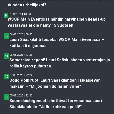
Vuoden urheilijaksi?
07.08.2026 | 13.23
9
WSOP Main Eventissa nähtiin harvinainen heads-up –
vastaavaa ei ole nähty 15 vuoteen
06.08.2026 | 08.33
10
Lauri Sääskilahti toiseksi WSOP Main Eventissa –
kuittasi 6 miljoonaa
06.08.2026 | 17.23
11
Someraivo repesi! Lauri Sääskilahden vastustajan ja
reilin käytös puhuttaa
07.08.2026 | 22.24
12
Doug Polk ruoti Lauri Sääskilahden ratkaisevan
maksun – ”Miljoonien dollarien virhe”
05.08.2026 | 22.30
13
Suomalaislegendat lähettävät terveisensä Lauri
Sääskilahdelle: ”Jatka rohkeaa peliä!”