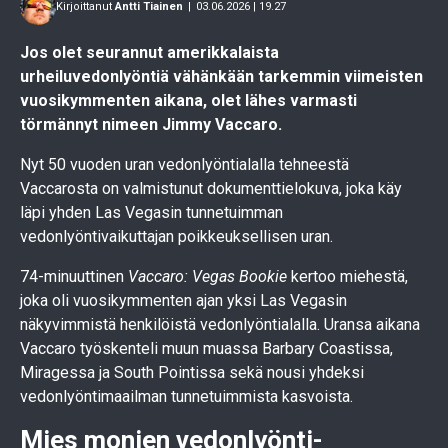
Kirjoittanut
Antti Tiainen
|
03.06.2026 | 19.27
Jos olet seurannut amerikkalaista
urheiluvedonlyöntiä vähänkään tarkemmin viimeisten
vuosikymmenten aikana, olet lähes varmasti
törmännyt nimeen Jimmy Vaccaro.
Nyt 50 vuoden uran vedonlyöntialalla tehneestä
Vaccarosta on valmistunut dokumenttielokuva, joka käy
läpi yhden Las Vegasin tunnetuimman
vedonlyöntivaikuttajan poikkeuksellisen uran.
74-minuuttinen
Vaccaro: Vegas Bookie
kertoo miehestä,
joka oli vuosikymmenten ajan yksi Las Vegasin
näkyvimmistä henkilöistä vedonlyöntialalla. Uransa aikana
Vaccaro työskenteli muun muassa Barbary Coastissa,
Miragessa ja South Pointissa sekä nousi yhdeksi
vedonlyöntimaailman tunnetuimmista kasvoista.
Mies monien vedonlyönti-