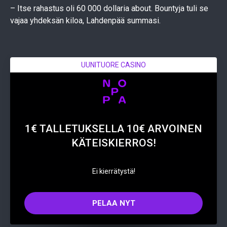
– Itse rahastus oli 60 000 dollaria about. Bountyja tuli se
vajaa yhdeksän kiloa, Lahdenpää summasi.
UUNITUORE CASINO
1€ TALLETUKSELLA 10€ ARVOINEN
KÄTEISKIERROS!
Ei kierrätystä!
PELAA NYT