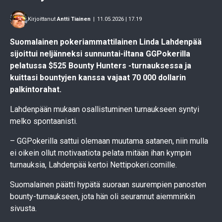
Kirjoittanut
Antti Tiainen
|
11.05.2026 | 17.19
Suomalainen pokeriammattilainen Linda Lahdenpää
sijoittui neljänneksi sunnuntai-iltana GGPokerilla
pelatussa $525 Bounty Hunters -turnauksessa ja
kuittasi bountyjen kanssa vajaat 70 000 dollarin
palkintorahat.
Lahdenpään mukaan osallistuminen turnaukseen syntyi
melko spontaanisti.
– GGPokerilla sattui olemaan muutama satanen, niin mulla
ei oikein ollut motivaatiota pelata mitään ihan kympin
turnauksia, Lahdenpää kertoi Nettipokeri.comille.
Suomalainen päätti hypätä suoraan suurempien panosten
bounty-turnaukseen, jota hän oli seurannut aiemminkin
sivusta.