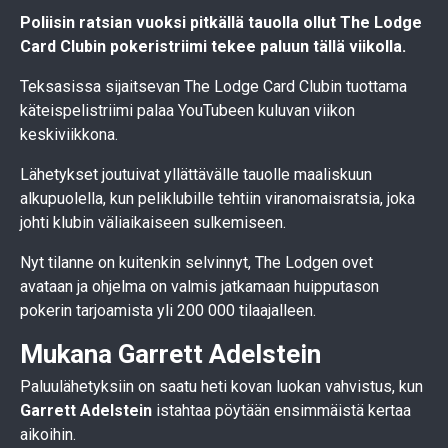
Poliisin ratsian vuoksi pitkällä tauolla ollut The Lodge
Card Clubin pokeristriimi tekee paluun tällä viikolla.
Teksasissa sijaitsevan The Lodge Card Clubin tuottama
käteispelistriimi palaa YouTubeen kuluvan viikon
keskiviikkona.
Lähetykset joutuivat yllättävälle tauolle maaliskuun
alkupuolella, kun peliklubille tehtiin viranomaisratsia, joka
johti klubin väliaikaiseen sulkemiseen.
Nyt tilanne on kuitenkin selvinnyt, The Lodgen ovet
avataan ja ohjelma on valmis jatkamaan huipputason
pokerin tarjoamista yli 200 000 tilaajalleen.
Mukana Garrett Adelstein
Paluulähetyksiin on saatu heti kovan luokan vahvistus, kun
Garrett Adelstein
istahtaa pöytään ensimmäistä kertaa
aikoihin.