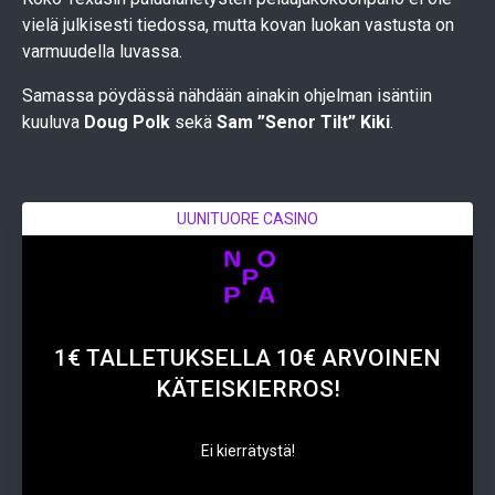
vielä julkisesti tiedossa, mutta kovan luokan vastusta on
varmuudella luvassa.
Samassa pöydässä nähdään ainakin ohjelman isäntiin
kuuluva
Doug Polk
sekä
Sam ”Senor Tilt” Kiki
.
UUNITUORE CASINO
1€ TALLETUKSELLA 10€ ARVOINEN
KÄTEISKIERROS!
Ei kierrätystä!