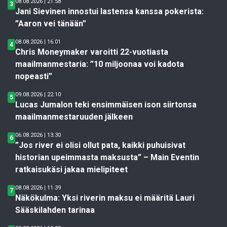
08.08.2026 | 21.58
3
Jani Sievinen innostui lastensa kanssa pokerista:
”Aaron vei tänään”
08.08.2026 | 16.01
4
Chris Moneymaker varoitti 22-vuotiasta
maailmanmestaria: ”10 miljoonaa voi kadota
nopeasti”
09.08.2026 | 22.10
5
Lucas Jumalon teki ensimmäisen ison siirtonsa
maailmanmestaruuden jälkeen
06.08.2026 | 13.30
6
”Jos river ei olisi ollut pata, kaikki puhuisivat
historian upeimmasta maksusta” – Main Eventin
ratkaisukäsi jakaa mielipiteet
08.08.2026 | 11.39
7
Näkökulma: Yksi riverin maksu ei määritä Lauri
Sääskilahden tarinaa