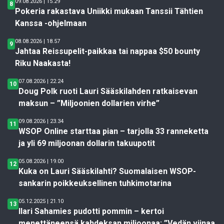
09.08.2026 | 15.29
8
Pokeria rakastava Uniikki mukaan Tanssii Tähtien
Kanssa -ohjelmaan
08.08.2026 | 18.57
9
Jahtaa Reissupelit-paikkaa tai nappaa $50 bounty
Riku Naakasta!
07.08.2026 | 22.24
10
Doug Polk ruoti Lauri Sääskilahden ratkaisevan
maksun – ”Miljoonien dollarien virhe”
09.08.2026 | 23.34
11
WSOP Online starttaa pian – tarjolla 33 ranneketta
ja yli 69 miljoonan dollarin takuupotit
05.08.2026 | 19.00
12
Kuka on Lauri Sääskilahti? Suomalaisen WSOP-
sankarin poikkeuksellinen tuhkimotarina
05.12.2025 | 21.10
13
Ilari Sahamies pudotti pommin – kertoi
menettäneensä kahdeksan miljoonaa: ”Vedän viinaa