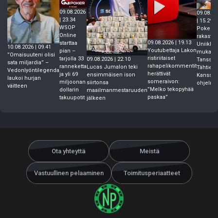
09.08.2026
09.08.20
| 23.34
| 15.29
WSOP
Pokeria
Online
rakastav
09.08.2026 | 19.13
starttaa
Uniikki
10.08.2026 | 09.41
Youtubettaja Lakon
pian –
mukaan
”Omaisuuteni olisi
ristiriitaiset
tarjolla 33
09.08.2026 | 22.10
Tanssii
sata miljardia” –
rahapelikommentit
ranneketta
Lucas Jumalon teki
Tähtien
Vedonlyöntilegenda
herättivät
ja yli 69
ensimmäisen ison
Kanssa -
laukoi hurjan
someraivon:
miljoonan
siirtonsa
ohjelm
väitteen
”Melko tekopyhää
dollarin
maailmanmestaruuden
paskaa”
takuupotit
jälkeen
Ota yhteyttä
Meistä
Vastuullinen pelaaminen
Toimitusperiaatteet