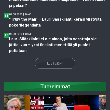
ja pelaan”
07.08.2026 | 16.45
14
”Truly the Man” – Lauri Sääskilahti keräsi ylistystä
pokerilegendalta
07.08.2026 | 10.51
15
Lauri Sääskilahti ei ole ainoa, jolta verottaja vie
jättisiivun – yksi finalisti menettää yli puolet
potistaan
Lue lisää
Tuoreimmat