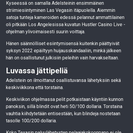
Kyseessä on samalla Adelsteinin ensimmäinen
striimiesiintyminen Las Vegasin itäpuolella. Aiemmin
satoja tunteja kameroiden edessä pelannut ammattilainen
oli pitkään Los Angelesissa kuvatun Hustler Casino Live -
ohjelman ylivoimaisesti suurin voittaja.
Hänen säännölliset esiintymisensä kuitenkin päättyivät
syksyn 2022 epäiltyyn huijausskandaaliin, minkä jälkeen
hän on osallistunut julkisiin peleihin vain harvakseltaan.
Luvassa jättipeliä
Adelstein on ilmoittanut osallistuvansa lähetyksiin sekä
keskiviikkona että torstaina.
Keskiviikon ohjelmassa pelit potkaistaan käyntiin kunnon
panoksin, sillä blindit ovat heti 50/100 dollaria. Torstaina
vauhtia kiihdytetään entisestään, kun blindeja nostetaan
tasolle 100/200 dollaria.
Koko Texasin paluulähetysten pelaajakokoonpano ei ole