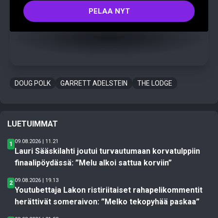
PELAA NYT
DOUG POLK
GARRETT ADELSTEIN
THE LODGE
LUETUIMMAT
09.08.2026 | 11.21
1
Lauri Sääskilahti joutui turvautumaan korvatulppiin
finaalipöydässä: ”Melu alkoi sattua korviin”
09.08.2026 | 19.13
2
Youtubettaja Lakon ristiriitaiset rahapelikommentit
herättivät someraivon: ”Melko tekopyhää paskaa”