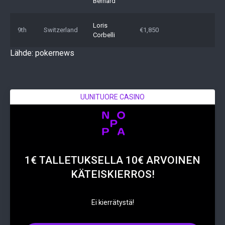
Bernard
Loris
9th
Switzerland
€1,850
Corbelli
Lähde: pokernews
UUNITUORE CASINO
1€ TALLETUKSELLA 10€ ARVOINEN
KÄTEISKIERROS!
Ei kierrätystä!