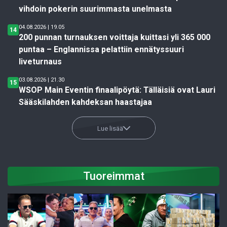
vihdoin pokerin suurimmasta unelmasta
04.08.2026 | 19.05
14
200 punnan turnauksen voittaja kuittasi yli 365 000
puntaa – Englannissa pelattiin ennätyssuuri
liveturnaus
03.08.2026 | 21.30
15
WSOP Main Eventin finaalipöytä: Tälläisiä ovat Lauri
Sääskilahden kahdeksan haastajaa
Lue lisää
Tuoreimmat