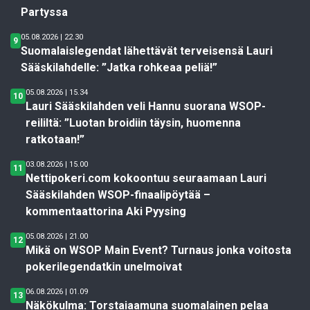
Partyssa
05.08.2026 | 22.30
9
Suomalaislegendat lähettävät terveisensä Lauri
Sääskilahdelle: ”Jatka rohkeaa peliä!”
05.08.2026 | 15.34
10
Lauri Sääskilahden veli Hannu suorana WSOP-
reililtä: ”Luotan broidiin täysin, huomenna
ratkotaan!”
03.08.2026 | 15.00
11
Nettipokeri.com kokoontuu seuraamaan Lauri
Sääskilahden WSOP-finaalipöytää –
kommentaattorina Aki Pyysing
05.08.2026 | 21.00
12
Mikä on WSOP Main Event? Turnaus jonka voitosta
pokerilegendatkin unelmoivat
06.08.2026 | 01.09
13
Näkökulma: Torstaiaamuna suomalainen pelaa