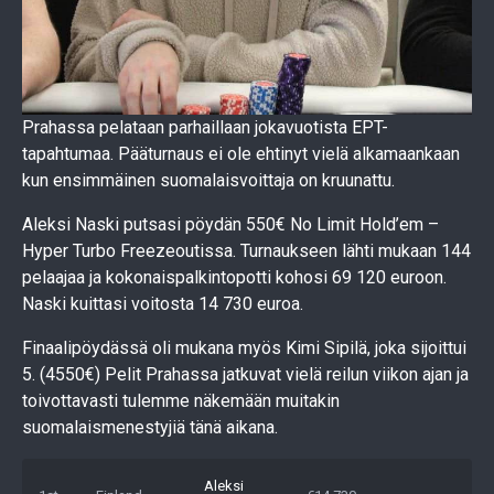
Prahassa pelataan parhaillaan jokavuotista EPT-
tapahtumaa. Pääturnaus ei ole ehtinyt vielä alkamaankaan
kun ensimmäinen suomalaisvoittaja on kruunattu.
Aleksi Naski putsasi pöydän 550€ No Limit Hold’em –
Hyper Turbo Freezeoutissa. Turnaukseen lähti mukaan 144
pelaajaa ja kokonaispalkintopotti kohosi 69 120 euroon.
Naski kuittasi voitosta 14 730 euroa.
Finaalipöydässä oli mukana myös Kimi Sipilä, joka sijoittui
5. (4550€) Pelit Prahassa jatkuvat vielä reilun viikon ajan ja
toivottavasti tulemme näkemään muitakin
suomalaismenestyjiä tänä aikana.
Aleksi