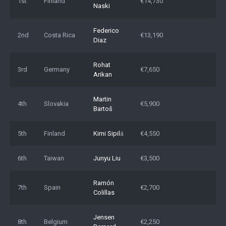
1st
Finland
€14,730
Naski
Federico
2nd
Costa Rica
€13,190
Diaz
Rohat
3rd
Germany
€7,650
Arikan
Martin
4th
Slovakia
€5,900
Bartoš
5th
Finland
Kimi Sipil
ä
€4,550
6th
Taiwan
Junyu Liu
€3,500
Ramón
7th
Spain
€2,700
Colillas
Jensen
8th
Belgium
€2,250