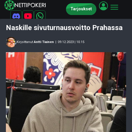
Tarjoukset
Naskille sivuturnausvoitto Prahassa
Kirjoittanut
Antti Tiainen
|
09.12.2023 | 10.15