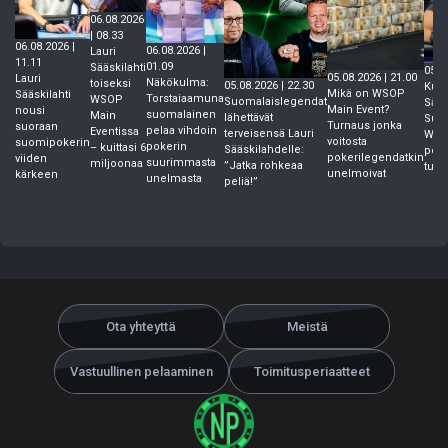
06.08.2026
| 08.33
06.08.2026 |
06.08.2026 |
Lauri
11.11
01.09
Sääskilahti
05.0
05.08.2026 | 21.00
Lauri
Näkökulma:
toiseksi
05.08.2026 | 22.30
Kuka
Mikä on WSOP
Sääskilahti
Torstaiaamuna
WSOP
Suomalaislegendat
Sääs
Main Event?
nousi
suomalainen
Main
lähettävät
Suo
Turnaus jonka
suoraan
pelaa vihdoin
Eventissa
terveisensä Lauri
WSO
voitosta
suomipokerin
pokerin
– kuittasi 6
Sääskilahdelle:
poik
pokerilegendatkin
viiden
suurimmasta
miljoonaa
”Jatka rohkeaa
tuhk
unelmoivat
kärkeen
unelmasta
peliä!”
Ota yhteyttä
Meistä
Vastuullinen pelaaminen
Toimitusperiaatteet