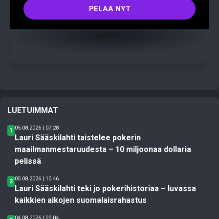
PELAA NYT
LUETUIMMAT
05.08.2026 | 07.28
1
Lauri Sääskilahti taistelee pokerin
maailmanmestaruudesta – 10 miljoonaa dollaria
pelissä
05.08.2026 | 10.46
2
Lauri Sääskilahti teki jo pokerihistoriaa – luvassa
kaikkien aikojen suomalaisrahastus
04.08.2026 | 22.04