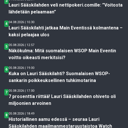
3
Lauri Sääskilahden veli nettipokeri.comille: ”Voitosta
lähdetään pelaamaan”
04.08.2026 | 10.30
4
Lauri Sääskilahti jatkaa Main Eventissä kolmantena –
kaksi pelaajaa ulos
05.08.2026 | 12.57
5
Näkökulma: Mitä suomalaisen WSOP Main Eventin
voitto oikeasti merkitsisi?
05.08.2026 | 19.00
6
Kuka on Lauri Sääskilahti? Suomalaisen WSOP-
sankarin poikkeuksellinen tuhkimotarina
05.08.2026 | 17.00
7
7 prosenttia riittää! Lauri Sääskilahden ohiveto oli
miljoonien arvoinen
05.08.2026 | 18.49
8
Historiallinen aamu edessä – seuraa Lauri
Sääskilahden maailmanmestaruustaistoa Watch