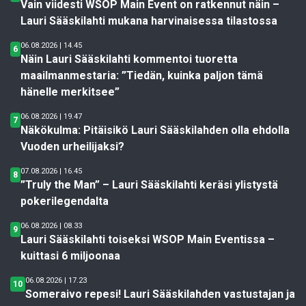
Vain viidesti WSOP Main Event on ratkennut näin –
Lauri Sääskilahti mukana harvinaisessa tilastossa
06.08.2026 | 14.45
6
Näin Lauri Sääskilahti kommentoi tuoretta
maailmanmestaria: ”Tiedän, kuinka paljon tämä
hänelle merkitsee”
06.08.2026 | 19.47
7
Näkökulma: Pitäisikö Lauri Sääskilahden olla ehdolla
Vuoden urheilijaksi?
07.08.2026 | 16.45
8
”Truly the Man” – Lauri Sääskilahti keräsi ylistystä
pokerilegendalta
06.08.2026 | 08.33
9
Lauri Sääskilahti toiseksi WSOP Main Eventissa –
kuittasi 6 miljoonaa
06.08.2026 | 17.23
10
Someraivo repesi! Lauri Sääskilahden vastustajan ja