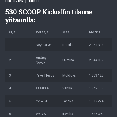
titteli vielä puuttuu.
530 SCOOP Kickoffin tilanne
yötauolla:
Sija
Pelaaja
Maa
Merkit
1
Neymar Jr
Brasilia
2 244 918
Andrey
2
Ukraina
2 044 012
Novak
3
Pavel Plesuv
Moldova
1 883 128
4
assel007
Saksa
1 849 133
5
rbh4970
Tanska
1 817 224
6
WYIYW
Itävalta
1 686 090