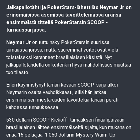
Jalkapallotähti ja PokerStars-lähettiläs Neymar Jr on
erinomaisissa asemissa tavoittelemassa uransa
ensimmäistä titteliä PokerStarsin SCOOP -
turnaussarjassa.
Neymar Jr
on tuttu näky PokerStarsin suurissa
turnaussarjoissa, mutta suuremmat voitot ovat vielä
toistaiseksi karanneet brasilialaisen käsistä. Nyt
jalkapallotähdellä on kuitenkin hyvä mahdollisuus muuttaa
tuo tilasto.
Eilen käynnistynyt tämän kevään SCOOP-sarja alkoi
Neymarin osalta vauhdikkaasti, sillä hän jatkaa
ensimmäisen mestaruuden tavoittelua tänään peräti
kahdessa turnauksessa.
530 dollarin SCOOP Kickoff -turnauksen finaalipäivään
brasilialainen lähtee ensimmäiseltä sijalta, kun mukana on
enää 16 pelaajaa. 1 050 dollarin Mystery Warm-Up