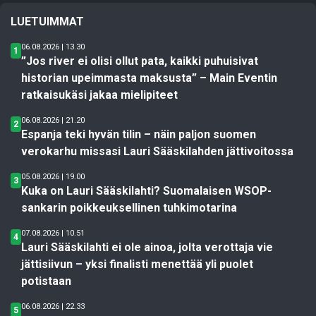
LUETUIMMAT
06.08.2026 | 13.30
1
”Jos river ei olisi ollut pata, kaikki puhuisivat
historian upeimmasta maksusta” – Main Eventin
ratkaisukäsi jakaa mielipiteet
06.08.2026 | 21.20
2
Espanja teki hyvän tilin – näin paljon suomen
verokarhu missasi Lauri Sääskilahden jättivoitossa
05.08.2026 | 19.00
3
Kuka on Lauri Sääskilahti? Suomalaisen WSOP-
sankarin poikkeuksellinen tuhkimotarina
07.08.2026 | 10.51
4
Lauri Sääskilahti ei ole ainoa, jolta verottaja vie
jättisiivun – yksi finalisti menettää yli puolet
potistaan
06.08.2026 | 22.33
5