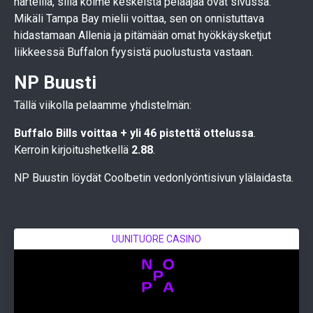
harteilla, sillä kolme keskeistä pelaajaa ovat sivussa.
Mikäli Tampa Bay mielii voittaa, sen on onnistuttava
hidastamaan Allenia ja pitämään omat hyökkäysketjut
liikkeessä Buffalon fyysistä puolustusta vastaan.
NP Buusti
Tällä viikolla pelaamme yhdistelmän:
Buffalo Bills voittaa + yli 46 pistettä
ottelussa
.
Kerroin kirjoitushetkellä
2.88
.
NP Buustin löydät Coolbetin vedonlyöntisivun ylälaidasta.
UUNITUORE CASINO