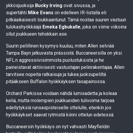
ykkösjuoksija
Bucky Irving
ovat sivussa, ja
supertähti
Mike Evans
on edelleen IR-listalla eli
pitkäaikaisesti loukkaantunut. Tämä nostaa suuren vastuun
tulokashyökkääjä
Emeka Egbukalle
, joka on viime viikoina
ollut joukkueen tehokkain ase.
Suurin pelillinen kysymys kuuluu, miten Allen selviää
Tampa Bayn jatkuvasta prässistä. Buccaneersilla on yksi
NFL:n aggressiivisimmista puolustuksista ja he
paineistavat aktiivisesti vastustajan pelinrakentajaa. Allen
tarvitsee nopeita ratkaisuja ja tukea juoksupeliltä
pitääkseen Buffalon hyökkäyksen tasapainossa.
Orchard Parkissa voidaan nähdä lumisadetta ja koleaa
keliä, mutta molempien joukkueiden tulivoima tarjoaa
edellytyksiä runsaspisteiselle ottelulle, etenkin jos
hyökkäykset saavat rytmistä kiinni ottelun edetessä.
Buccaneersin hyökkäys on nyt vahvasti Mayfieldin