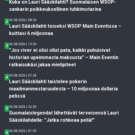
Kuka on Lauri Sääskilahti? Suomalaisen WSOP-
sankarin poikkeuksellinen tuhkimotarina
06.08.2026 | 08.33
2
Lauri Sääskilahti toiseksi WSOP Main Eventissa –
kuittasi 6 miljoonaa
06.08.2026 | 13.30
3
”Jos river ei olisi ollut pata, kaikki puhuisivat
historian upeimmasta maksusta” – Main Eventin
ratkaisukäsi jakaa mielipiteet
05.08.2026 | 07.28
4
Lauri Sääskilahti taistelee pokerin
maailmanmestaruudesta – 10 miljoonaa dollaria
pelissä
05.08.2026 | 22.30
5
Suomalaislegendat lähettävät terveisensä Lauri
Sääskilahdelle: ”Jatka rohkeaa peliä!”
06.08.2026 | 01.09
6