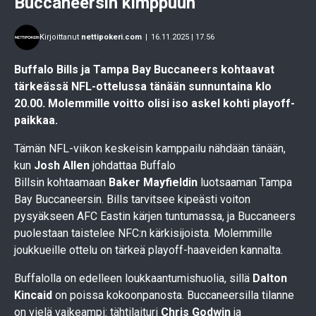
Buccaneersin kimppuun
Kirjoittanut
nettipokeri.com
|
16.11.2025 | 17.56
Buffalo Bills ja Tampa Bay Buccaneers kohtaavat
tärkeässä NFL-ottelussa tänään sunnuntaina klo
20.00. Molemmille voitto olisi iso askel kohti playoff-
paikkaa.
Tämän NFL-viikon keskeisin kamppailu nähdään tänään,
kun
Josh Allen
johdattaa Buffalo
Billsin kohtaamaan
Baker Mayfieldin
luotsaaman Tampa
Bay Buccaneersin. Bills tarvitsee kipeästi voiton
pysyäkseen AFC Eastin kärjen tuntumassa, ja Buccaneers
puolestaan taistelee NFC:n kärkisijoista. Molemmille
joukkueille ottelu on tärkeä playoff-haaveiden kannalta.
Buffalolla on edelleen loukkaantumishuolia, sillä
Dalton
Kincaid
on poissa kokoonpanosta. Buccaneersilla tilanne
on vielä vaikeampi: tähtilaituri
Chris Godwin
ja