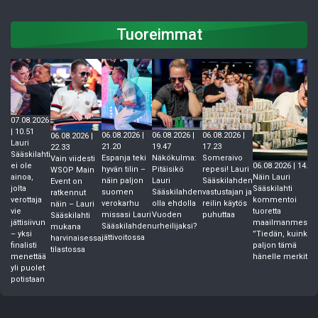
Tuoreimmat
07.08.2026
| 10.51
06.08.2026 |
06.08.2026 |
06.08.2026 |
06.08.2026 |
Lauri
21.20
19.47
17.23
22.33
Sääskilahti
Espanja teki
Näkökulma:
Someraivo
Vain viidesti
ei ole
06.08.2026 | 14.45
hyvän tilin –
Pitäisikö
repesi! Lauri
WSOP Main
ainoa,
Näin Lauri
näin paljon
Lauri
Sääskilahden
Event on
jolta
Sääskilahti
suomen
Sääskilahden
vastustajan ja
ratkennut
verottaja
kommentoi
verokarhu
olla ehdolla
reilin käytös
näin – Lauri
vie
tuoretta
missasi Lauri
Vuoden
puhuttaa
Sääskilahti
jättisiivun
maailmanmestari
Sääskilahden
urheilijaksi?
mukana
– yksi
”Tiedän, kuinka
jättivoitossa
harvinaisessa
finalisti
paljon tämä
tilastossa
menettää
hänelle merkitse
yli puolet
potistaan