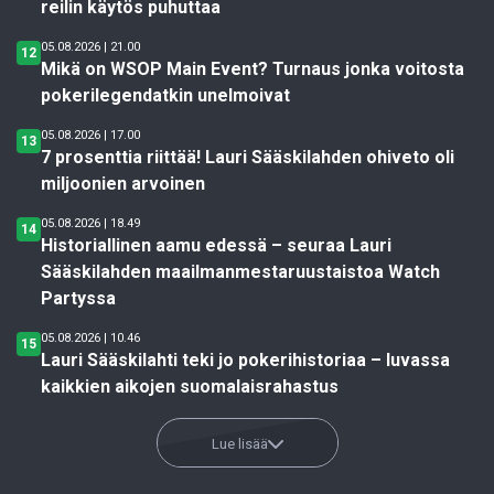
reilin käytös puhuttaa
05.08.2026 | 21.00
12
Mikä on WSOP Main Event? Turnaus jonka voitosta
pokerilegendatkin unelmoivat
05.08.2026 | 17.00
13
7 prosenttia riittää! Lauri Sääskilahden ohiveto oli
miljoonien arvoinen
05.08.2026 | 18.49
14
Historiallinen aamu edessä – seuraa Lauri
Sääskilahden maailmanmestaruustaistoa Watch
Partyssa
05.08.2026 | 10.46
15
Lauri Sääskilahti teki jo pokerihistoriaa – luvassa
kaikkien aikojen suomalaisrahastus
Lue lisää