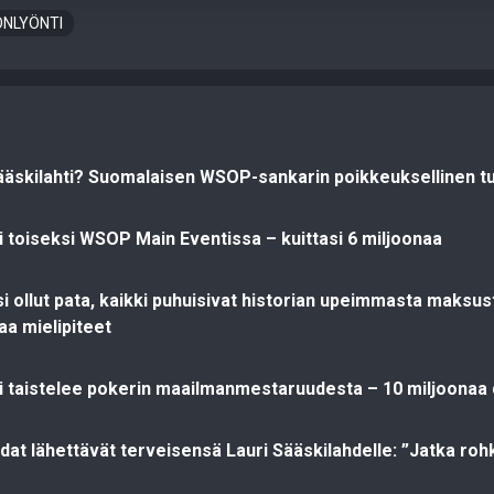
NLYÖNTI
ääskilahti? Suomalaisen WSOP-sankarin poikkeuksellinen t
ti toiseksi WSOP Main Eventissa – kuittasi 6 miljoonaa
isi ollut pata, kaikki puhuisivat historian upeimmasta maksu
aa mielipiteet
ti taistelee pokerin maailmanmestaruudesta – 10 miljoonaa d
at lähettävät terveisensä Lauri Sääskilahdelle: ”Jatka rohk