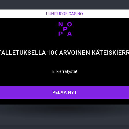
UUNITUORE CASINO
TALLETUKSELLA 10€ ARVOINEN KÄTEISKIER
Ei kierrätystä!
PELAA NYT