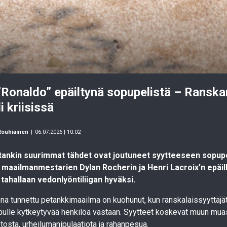
”Ronaldo” epäiltynä sopupelistä – Ranska
i kriisissä
Rouhiainen
|
06.07.2026 | 10.02
tankin suurimmat tähdet ovat joutuneet syytteeseen sopupe
maailmanmestarien Dylan Rocherin ja Henri Lacroix’n epäil
tahallaan vedonlyöntiliigan hyväksi.
na tunnettu petankkimaailma on kuohunut, kun ranskalaissyyttäjät
ipulle kytkeytyvää henkilöä vastaan. Syytteet koskevat muun mu
etosta, urheilumanipulaatiota ja rahanpesua.