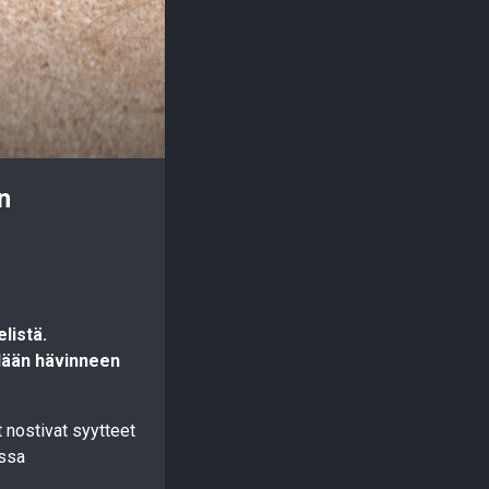
n
listä.
lään hävinneen
 nostivat syytteet
assa