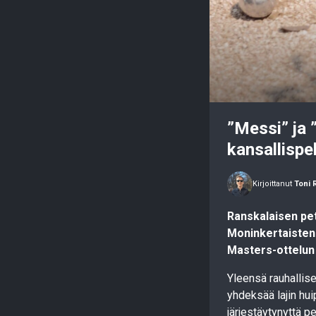
”Messi” ja 
kansallispel
Kirjoittanut
Toni 
Ranskalaisen pe
Moninkertaisten 
Masters-ottelun 
Yleensä rauhallise
yhdeksää lajin hu
järjestäytynyttä p