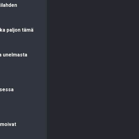
kilahden
ka paljon tämä
a unelmasta
ksessa
lmoivat