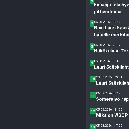
6
Espanja teki hy
jättivoitossa
06.08.2026 | 14.45
7
Näin Lauri Sääs
hänelle merkits
06.08.2026 | 01.09
8
Näkökulma: Tor
06.08.2026 | 11.11
9
Lauri Sääskilah
29.08.2025 | 09.51
10
Lauri Sääskila
06.08.2026 | 17.23
11
Someraivo repes
05.08.2026 | 21.00
12
Mikä on WSOP M
05.08.2026 | 17.00
13