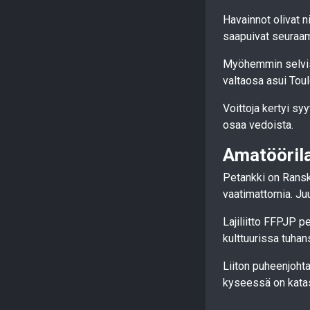
Havainnot olivat ni
saapuivat seuraama
Myöhemmin selvisi,
valtaosa asui Toul
Voittoja kertyi sy
osaa vedoista.
Amatöörila
Petankki on Ranska
vaatimattomia. Juur
Lajiliitto FFPJP p
kulttuurissa tuhan
Liiton puheenjoht
kyseessä on katast