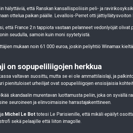
in hälyttäviä, että Ranskan kansallispoliisin peli- ja ravirikosyksik
an ottelua paikan päälle. Levallois-Perret otti jättiyllätysvoito
 että France 2:n tappiota vastaan pelanneet vedonlyöjät olivat p
onin seudulla, samoin kuin moni syytetyistä.
yttäjien mukaan noin 61 000 euroa, joskin peliyhtiö Winamax kiel
ji on sopupeliliigojen herkkua
ssa valtavan suosittu, mutta se ei ole ammattilaislaji, ja palkint
i pienituloiset urheilijat ovat sopupeliliigojen ensisijaisia kohteit
elkää skandaalin murentavan luottamusta peliin, joka on syvällä 
sine seuroineen ja elinvoimaisine harrastajakenttineen.
aja
Michel Le Bot
totesi Le Parisienille, että mikäli epäilyt osoit
rofi sekä pelaajille että liiton imagolle.