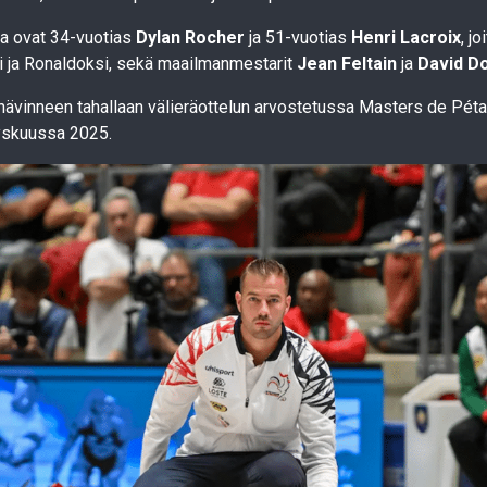
sa ovat 34-vuotias
Dylan Rocher
ja 51-vuotias
Henri Lacroix
, jo
 ja Ronaldoksi, sekä maailmanmestarit
Jean Feltain
ja
David D
 hävinneen tahallaan välieräottelun arvostetussa Masters de Pét
yskuussa 2025.