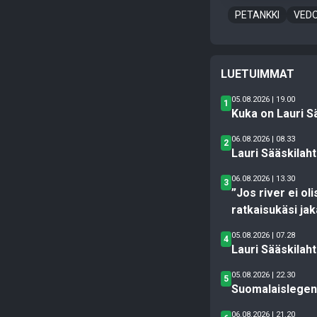
PETANKKI
VEDO
LUETUIMMAT
05.08.2026 | 19.00
1
Kuka on Lauri S
06.08.2026 | 08.33
2
Lauri Sääskilah
06.08.2026 | 13.30
3
”Jos river ei ol
ratkaisukäsi jak
05.08.2026 | 07.28
4
Lauri Sääskilah
05.08.2026 | 22.30
5
Suomalaislegend
06.08.2026 | 21.20