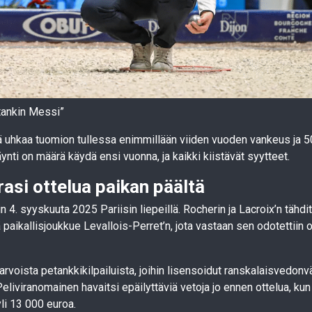
tankin Messi”
ä uhkaa tuomion tullessa enimmillään viiden vuoden vankeus ja 
nti on määrä käydä ensi vuonna, ja kaikki kiistävät syytteet.
rasi ottelua paikan päältä
in 4. syyskuuta 2025 Pariisin liepeillä. Rocherin ja Lacroix’n tähd
 paikallisjoukkue Levallois-Perret’n, jota vastaan sen odotettiin 
rvoista petankkikilpailuista, joihin lisensoidut ranskalaisvedonvä
 Peliviranomainen havaitsi epäilyttäviä vetoja jo ennen ottelua, kun
yli 13 000 euroa.