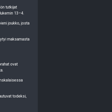
ön tutkijat
n lukemin 13–4.
ieni joukko, josta
täytyi maksamasta
orahat ovat
a.
ranskalaisessa
tautuvat todeksi,