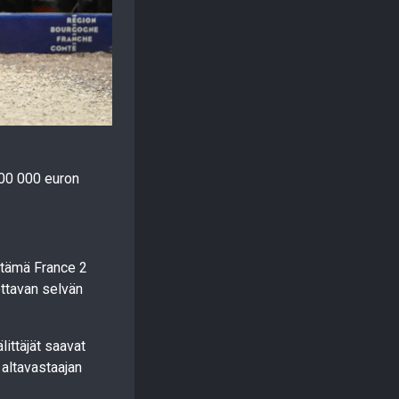
500 000 euron
ittämä France 2
ottavan selvän
littäjät saavat
 altavastaajan