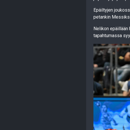
Epäiltyjen joukos
petankin Messiksi
Nelikon epäillään
tapahtumassa sy