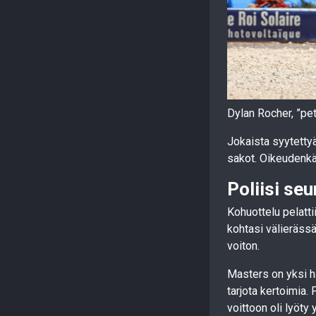
Dylan Rocher, ”pe
Jokaista syytetty
sakot. Oikeudenkäy
Poliisi seu
Kohuottelu pelatti
kohtasi välierässä
voiton.
Masters on yksi ha
tarjota kertoimia.
voittoon oli lyöty 