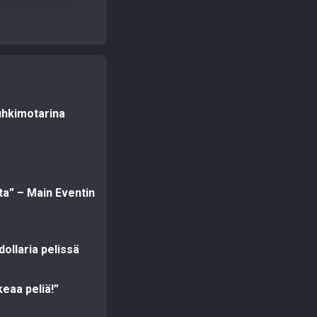
uhkimotarina
sta” – Main Eventin
ollaria pelissä
eaa peliä!”