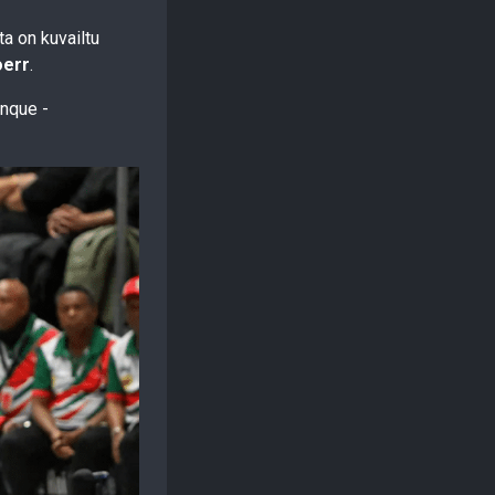
ita on kuvailtu
oerr
.
anque -