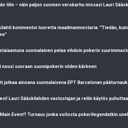
vän tilin – näin paljon suomen verokarhu missasi Lauri Sääs
kilahti kommentoi tuoretta maailmanmestaria: ”Tiedän, kuin
ee”
staiaamuna suomalainen pelaa vihdoin pokerin suurimmast
ti nousi suoraan suomipokerin viiden kärkeen
hti jatkaa ainoana suomalaisena EPT Barcelonan pääturnau
i! Lauri Sääskilahden vastustajan ja reilin käytös puhuttaa
ain Event? Turnaus jonka voitosta pokerilegendatkin une