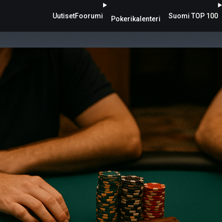
Uutiset
Foorumi
Suomi TOP 100
Pokerikalenteri