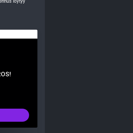
mennus löytyy
🤩 EKSKLU
ROS!
300 ILM
Talleta 50€ 
P