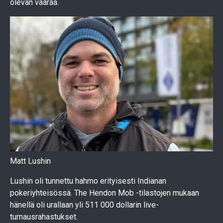
olevan vaaraa.
Matt Lushin
Lushin oli tunnettu hahmo erityisesti Indianan
pokeriyhteisössä. The Hendon Mob -tilastojen mukaan
hänellä oli urallaan yli 511 000 dollarin live-
turnausrahastukset.