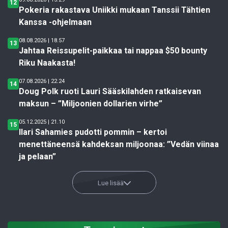
12
Pokeria rakastava Uniikki mukaan Tanssii Tähtien
Kanssa -ohjelmaan
08.08.2026 | 18.57
13
Jahtaa Reissupelit-paikkaa tai nappaa $50 bounty
Riku Naakasta!
07.08.2026 | 22.24
14
Doug Polk ruoti Lauri Sääskilahden ratkaisevan
maksun – ”Miljoonien dollarien virhe”
05.12.2025 | 21.10
15
Ilari Sahamies pudotti pommin – kertoi
menettäneensä kahdeksan miljoonaa: ”Vedän viinaa
ja pelaan”
Lue lisää