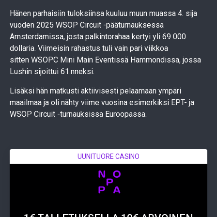
Hänen parhaisiin tuloksiinsa kuuluu muun muassa 4. sija
vuoden 2025 WSOP Circuit -pääturnauksessa
Amsterdamissa, josta palkintorahaa kertyi yli 69 000
dollaria. Viimeisin rahastus tuli vain pari viikkoa
sitten WSOPC Mini Main Eventissä Hammondissa, jossa
Lushin sijoittui 61:nneksi.
Lisäksi hän matkusti aktiivisesti pelaamaan ympäri
maailmaa ja oli nähty viime vuosina esimerkiksi EPT- ja
WSOP Circuit -turnauksissa Euroopassa.
UUNITUORE CASINO