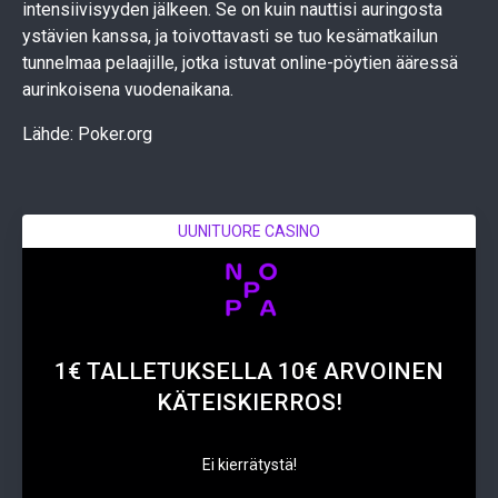
intensiivisyyden jälkeen. Se on kuin nauttisi auringosta
ystävien kanssa, ja toivottavasti se tuo kesämatkailun
tunnelmaa pelaajille, jotka istuvat online-pöytien ääressä
aurinkoisena vuodenaikana.
Lähde: Poker.org
UUNITUORE CASINO
1€ TALLETUKSELLA 10€ ARVOINEN
KÄTEISKIERROS!
Ei kierrätystä!