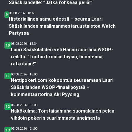
Sääskilahdelle: ”Jatka rohkeaa peliä!”
05.08.2026 | 18.49
9
Historiallinen aamu edessä – seuraa Lauri
Sääskilahden maailmanmestaruustaistoa Watch
Partyssa
05.08.2026 | 15.34
10
Lauri Sääskilahden veli Hannu suorana WSOP-
reililtä: ”Luotan broidiin täysin, huomenna
ratkotaan!”
03.08.2026 | 15.00
11
Nettipokeri.com kokoontuu seuraamaan Lauri
Sääskilahden WSOP-finaalipöytää –
kommentaattorina Aki Pyysing
06.08.2026 | 01.09
12
Näkökulma: Torstaiaamuna suomalainen pelaa
vihdoin pokerin suurimmasta unelmasta
05.08.2026 | 21.00
13