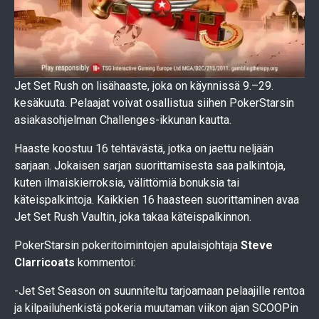
Jet Set Rush on lisähaaste, joka on käynnissä 9.–29.
kesäkuuta. Pelaajat voivat osallistua siihen PokerStarsin
asiakasohjelman Challenges-ikkunan kautta.
Haaste koostuu 16 tehtävästä, jotka on jaettu neljään
sarjaan. Jokaisen sarjan suorittamisesta saa palkintoja,
kuten ilmaiskierroksia, välittömiä bonuksia tai
käteispalkintoja. Kaikkien 16 haasteen suorittaminen avaa
Jet Set Rush Vaultin, joka takaa käteispalkinnon.
PokerStarsin pokeritoimintojen apulaisjohtaja
Steve
Clarricoats
kommentoi:
-Jet Set Season on suunniteltu tarjoamaan pelaajille rentoa
ja kilpailuhenkistä pokeria muutaman viikon ajan SCOOPin