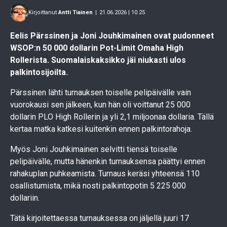
Kirjoittanut
Antti Tiainen
|
21.06.2026 | 10.25
Eelis Pärssinen ja Joni Jouhkimainen ovat pudonneet
WSOP:n 50 000 dollarin Pot-Limit Omaha High
Rollerista. Suomalaiskaksikko jäi niukasti ulos
palkintosijoilta.
Pärssinen lähti turnauksen toiselle pelipäivälle vain
vuorokausi sen jälkeen, kun hän oli voittanut 25 000
dollarin PLO High Rollerin ja yli 2,1 miljoonaa dollaria. Tällä
kertaa matka katkesi kuitenkin ennen palkintorahoja.
Myös Joni Jouhkimainen selvitti tiensä toiselle
pelipäivälle, mutta hänenkin turnauksensa päättyi ennen
rahakuplan puhkeamista. Turnaus keräsi yhteensä 110
osallistumista, mikä nosti palkintopotin 5 225 000
dollariin.
Tätä kirjoitettaessa turnauksessa on jäljellä juuri 17