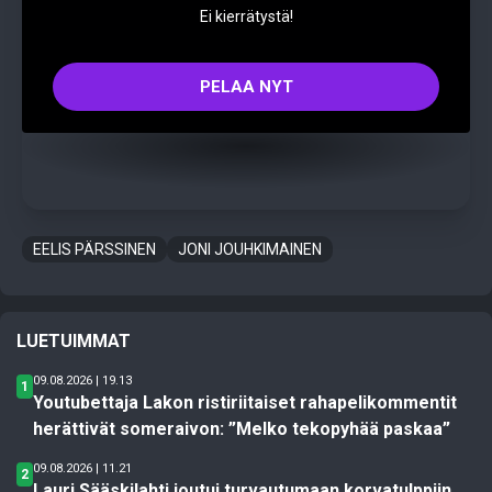
Ei kierrätystä!
PELAA NYT
EELIS PÄRSSINEN
JONI JOUHKIMAINEN
LUETUIMMAT
09.08.2026 | 19.13
1
Youtubettaja Lakon ristiriitaiset rahapelikommentit
herättivät someraivon: ”Melko tekopyhää paskaa”
09.08.2026 | 11.21
2
Lauri Sääskilahti joutui turvautumaan korvatulppiin