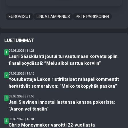
EUROVIISUT
LINDA LAMPENIUS
PETE PARKKONEN
LUETUIMMAT
09.08.2026 | 11.21
1
Lauri Sääskilahti joutui turvautumaan korvatulppiin
finaalipöydässä: ”Melu alkoi sattua korviin”
09.08.2026 | 19.13
2
Youtubettaja Lakon ristiriitaiset rahapelikommentit
herättivät someraivon: ”Melko tekopyhää paskaa”
08.08.2026 | 21.58
3
Jani Sievinen innostui lastensa kanssa pokerista:
”Aaron vei tänään”
08.08.2026 | 16.01
4
Chris Moneymaker varoitti 22-vuotiasta