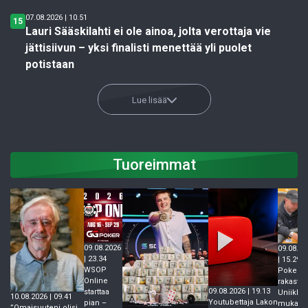
07.08.2026 | 10.51
15
Lauri Sääskilahti ei ole ainoa, jolta verottaja vie
jättisiivun – yksi finalisti menettää yli puolet
potistaan
Lue lisää
Tuoreimmat
09.08.2026
09.08.20
| 23.34
| 15.29
WSOP
Pokeria
Online
rakastav
09.08.2026 | 19.13
starttaa
Uniikki
10.08.2026 | 09.41
Youtubettaja Lakon
pian –
mukaan
”Omaisuuteni olisi