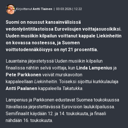
Kirjoittanut
Antti Tiainen
|
03.03.2026 | 12.22
Suomi on noussut kansainvälisissä
vedonlyöntitilastoissa Euroviisujen voittajasuosikiksi.
Uuden musiikin kilpailun voittanut kappale Liekinheitin
on kovassa nosteessa, ja Suomen
voittotodennäköisyys on nyt 21 prosenttia.
Lauantaina järjestetyssä Uuden musiikin kilpailun
finaalissa nähtiin selvä voittaja, kun
Linda Lampenius
ja
Pete Parkkonen
veivät murskavoiton
kappaleellaan
Liekinheitin
. Toiseksi sijoittui kurkkulaulaja
Antti Paalanen
kappaleella
Takatukka
.
Lampenius ja Parkkonen edustavat Suomea toukokuussa
Itävallassa järjestettävässä Eurovision laulukilpailussa.
Semifinaalit käydään 12. ja 14. toukokuuta, ja finaali
nähdään 16. toukokuuta.