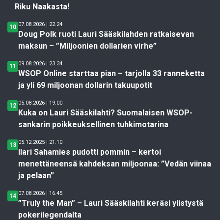
Riku Naakasta!
07.08.2026 | 22.24
10
Doug Polk ruoti Lauri Sääskilahden ratkaisevan
maksun – ”Miljoonien dollarien virhe”
09.08.2026 | 23.34
11
WSOP Online starttaa pian – tarjolla 33 ranneketta
ja yli 69 miljoonan dollarin takuupotit
05.08.2026 | 19.00
12
Kuka on Lauri Sääskilahti? Suomalaisen WSOP-
sankarin poikkeuksellinen tuhkimotarina
05.12.2025 | 21.10
13
Ilari Sahamies pudotti pommin – kertoi
menettäneensä kahdeksan miljoonaa: ”Vedän viinaa
ja pelaan”
07.08.2026 | 16.45
14
”Truly the Man” – Lauri Sääskilahti keräsi ylistystä
pokerilegendalta