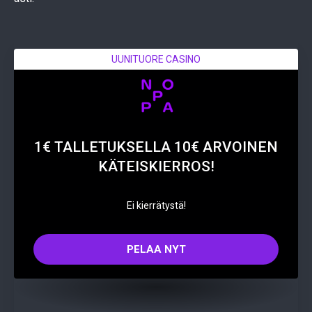
UUNITUORE CASINO
1€ TALLETUKSELLA 10€ ARVOINEN
KÄTEISKIERROS!
Ei kierrätystä!
PELAA NYT