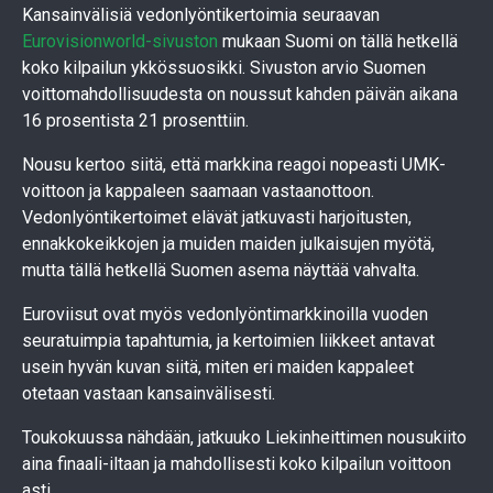
Kansainvälisiä vedonlyöntikertoimia seuraavan
Eurovisionworld-sivuston
mukaan Suomi on tällä hetkellä
koko kilpailun ykkössuosikki. Sivuston arvio Suomen
voittomahdollisuudesta on noussut kahden päivän aikana
16 prosentista 21 prosenttiin.
Nousu kertoo siitä, että markkina reagoi nopeasti UMK-
voittoon ja kappaleen saamaan vastaanottoon.
Vedonlyöntikertoimet elävät jatkuvasti harjoitusten,
ennakkokeikkojen ja muiden maiden julkaisujen myötä,
mutta tällä hetkellä Suomen asema näyttää vahvalta.
Euroviisut ovat myös vedonlyöntimarkkinoilla vuoden
seuratuimpia tapahtumia, ja kertoimien liikkeet antavat
usein hyvän kuvan siitä, miten eri maiden kappaleet
otetaan vastaan kansainvälisesti.
Toukokuussa nähdään, jatkuuko Liekinheittimen nousukiito
aina finaali-iltaan ja mahdollisesti koko kilpailun voittoon
asti.