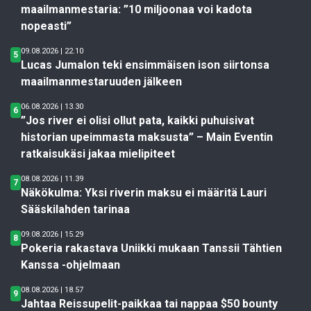
maailmanmestaria: ”10 miljoonaa voi kadota
nopeasti”
09.08.2026 | 22.10
5
Lucas Jumalon teki ensimmäisen ison siirtonsa
maailmanmestaruuden jälkeen
06.08.2026 | 13.30
6
”Jos river ei olisi ollut pata, kaikki puhuisivat
historian upeimmasta maksusta” – Main Eventin
ratkaisukäsi jakaa mielipiteet
08.08.2026 | 11.39
7
Näkökulma: Yksi riverin maksu ei määritä Lauri
Sääskilahden tarinaa
09.08.2026 | 15.29
8
Pokeria rakastava Uniikki mukaan Tanssii Tähtien
Kanssa -ohjelmaan
08.08.2026 | 18.57
9
Jahtaa Reissupelit-paikkaa tai nappaa $50 bounty