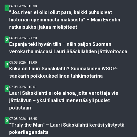
06.08.2026 | 13.30
1
”Jos river ei olisi ollut pata, kaikki puhuisivat
historian upeimmasta maksusta” – Main Eventin
ratkaisukäsi jakaa mielipiteet
06.08.2026 | 21.20
2
Espanja teki hyvän tilin – näin paljon Suomen
verokarhu missasi Lauri Sääskilahden jättivoitossa
05.08.2026 | 19.00
3
Kuka on Lauri Sääskilahti? Suomalaisen WSOP-
sankarin poikkeuksellinen tuhkimotarina
07.08.2026 | 10.51
4
Lauri Sääskilahti ei ole ainoa, jolta verottaja vie
jättisiivun – yksi finalisti menettää yli puolet
potistaan
07.08.2026 | 16.45
5
”Truly the Man” – Lauri Sääskilahti keräsi ylistystä
pokerilegendalta