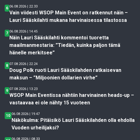
06.08.2026 | 22.33
6
Vain viidesti WSOP Main Event on ratkennut näin –
Lauri Sääskilahti mukana harvinaisessa tilastossa
06.08.2026 | 14.45
7
Näin Lauri Sääskilahti kommentoi tuoretta
maailmanmestaria: ”Tiedän, kuinka paljon tämä
hänelle merkitsee”
07.08.2026 | 22.24
8
Doug Polk ruoti Lauri Sääskilahden ratkaisevan
maksun – ”Miljoonien dollarien virhe”
07.08.2026 | 13.23
9
WSOP Main Eventissa nähtiin harvinainen heads-up –
vastaavaa ei ole nähty 15 vuoteen
06.08.2026 | 19.47
10
Näkökulma: Pitäisikö Lauri Sääskilahden olla ehdolla
Vuoden urheilijaksi?
06.08.2026 | 08.33