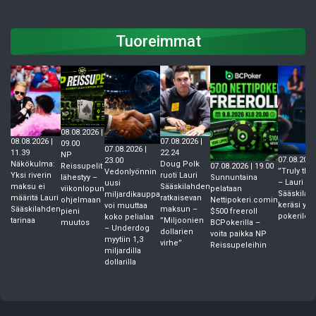
Tuoreimmat
08.08.2026 |
08.08.2026 |
07.08.2026 |
09.00
07.08.2026 |
11.39
22.24
NP
07.08.2026
23.00
Näkökulma:
Doug Polk
07.08.2026 | 19.00
Reissupelit
”Truly the
Vedonlyönnin
Yksi riverin
ruoti Lauri
Sunnuntaina
lähestyy –
– Lauri
uusi
maksu ei
Sääskilahden
pelataan
viikonlopun
Sääskilaht
miljardikauppa
määritä Lauri
ratkaisevan
Nettipokeri.comin
ohjelmaan
keräsi ylis
voi muuttaa
Sääskilahden
maksun –
$500 freeroll
pieni
pokerileg
koko pelialaa
tarinaa
”Miljoonien
BCPokerilla –
muutos
– Underdog
dollarien
voita paikka NP
myytiin 1,3
virhe”
Reissupeleihin
miljardilla
dollarilla