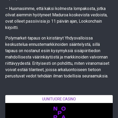
– Huomasimme, että kaksi kolmesta lompakosta, jotka
olivat aiemmin hyötyneet Maduroa koskevista vedoista,
ovat olleet passiivisia jo 11 päivän ajan, Lookonchain
kirjoitti.
Polymarket-tapaus on kiristänyt Yhdysvalloissa
keskustelua ennustemarkkinoiden sääntelystä, sillä
tapaus on nostanut esiin kysymyksiä sisäpiiritiedon
mahdollisesta väärinkäytöstä ja markkinoiden valvonnan
riittävyydestä. Erityisesti on pohdittu, miten viranomaiset
voivat estää tilanteet, joissa arkaluontoiseen tietoon
perustuvat vedot tehdään ilman todellisia seuraamuksia.
UUNITUORE CASINO