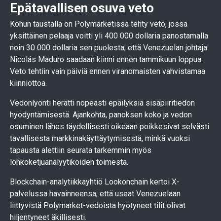
Epätavallisen osuva veto
Kohun taustalla on Polymarketissa tehty veto, jossa
yksittäinen pelaaja voitti yli 400 000 dollaria panostamalla
noin 30 000 dollaria sen puolesta, että Venezuelan johtaja
Nicolás Maduro saadaan kiinni ennen tammikuun loppua.
Veto tehtiin vain päiviä ennen viranomaisten vahvistamaa
kiinniottoa.
Vedonlyönti herätti nopeasti epäilyksiä sisäpiiritiedon
hyödyntämisestä. Ajankohta, panoksen koko ja vedon
osuminen lähes täydellisesti oikeaan poikkesivat selvästi
tavallisesta markkinakäyttäytymisestä, minkä vuoksi
tapausta alettiin seurata tarkemmin myös
lohkoketjuanalyytikoiden toimesta.
Blockchain-analytiikkayhtiö Lookonchain kertoi X-
palvelussa havainneensa, että useat Venezuelaan
liittyvistä Polymarket-vedoista hyötyneet tilit olivat
hiljentyneet äkillisesti.