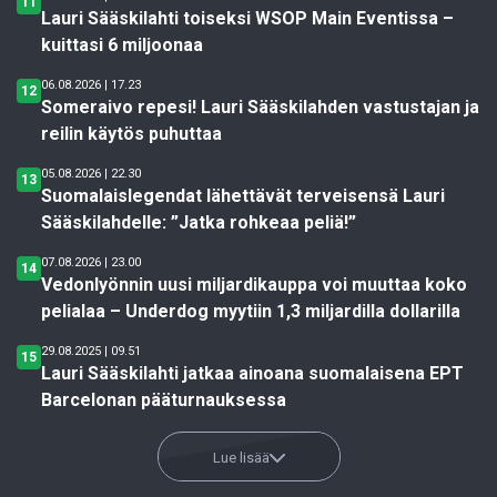
11
Lauri Sääskilahti toiseksi WSOP Main Eventissa –
kuittasi 6 miljoonaa
06.08.2026 | 17.23
12
Someraivo repesi! Lauri Sääskilahden vastustajan ja
reilin käytös puhuttaa
05.08.2026 | 22.30
13
Suomalaislegendat lähettävät terveisensä Lauri
Sääskilahdelle: ”Jatka rohkeaa peliä!”
07.08.2026 | 23.00
14
Vedonlyönnin uusi miljardikauppa voi muuttaa koko
pelialaa – Underdog myytiin 1,3 miljardilla dollarilla
29.08.2025 | 09.51
15
Lauri Sääskilahti jatkaa ainoana suomalaisena EPT
Barcelonan pääturnauksessa
Lue lisää