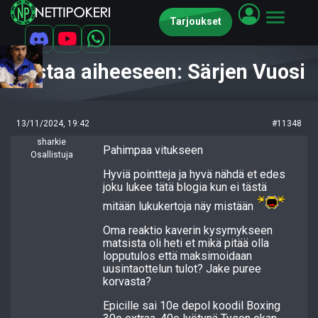
Tarjoukset
Vastaa aiheeseen: Särjen Vuosi
13/11/2024, 19:42
#11348
sharkie
Pahimpaa vitukseen
Osallistuja
Hyviä pointteja ja hyvä nähdä et edes
joku lukee tätä blogia kun ei tästä
mitään lukukertoja näy mistään
Oma reaktio kaverin kysymykseen
matsista oli heti et mikä pitää olla
lopputulos että maksimoidaan
uusintaottelun tulot? Jake puree
korvasta?
Epicille sai 10e depol koodil Boxing