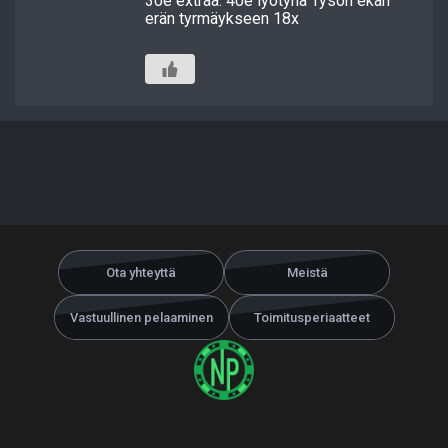
30e extraa. 40e lyötynä Tyson ekan
erän tyrmäykseen 18x
Ota yhteyttä
Meistä
Vastuullinen pelaaminen
Toimitusperiaatteet