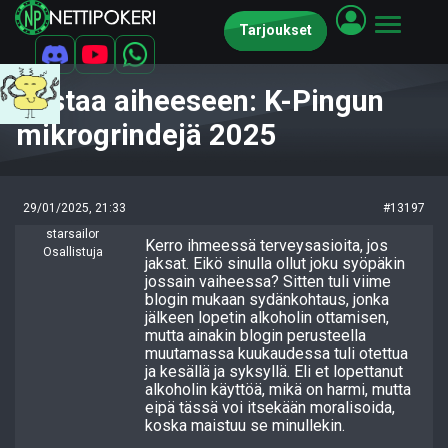
Tarjoukset
Vastaa aiheeseen: K-Pingun
mikrogrindejä 2025
29/01/2025, 21:33
#13197
starsailor
Kerro ihmeessä terveysasioita, jos
Osallistuja
jaksat. Eikö sinulla ollut joku syöpäkin
jossain vaiheessa? Sitten tuli viime
blogin mukaan sydänkohtaus, jonka
jälkeen lopetin alkoholin ottamisen,
mutta ainakin blogin perusteella
muutamassa kuukaudessa tuli otettua
ja kesällä ja syksyllä. Eli et lopettanut
alkoholin käyttöä, mikä on harmi, mutta
eipä tässä voi itsekään moralisoida,
koska maistuu se minullekin.