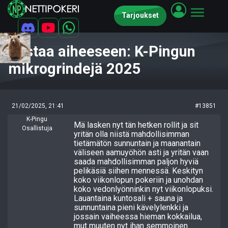
Tarjoukset
Vastaa aiheeseen: K-Pingun
mikrogrindejä 2025
21/02/2025, 21:41
#13851
K-Pingu
Mä lasken nyt tän hetken rollit ja sit
Osallistuja
yritän olla niistä mahdollisimman
tietämätön sunnuntain ja maanantain
väliseen aamuyöhön asti ja yritän vaan
saada mahdollisimman paljon hyviä
pelikäsiä siihen mennessä. Keskityn
koko viikonlopun pokeriin ja unohdan
koko vedonlyönninkin nyt viikonlopuksi.
Lauantaina kuntosali + sauna ja
sunnuntaina pieni kävelylenkki ja
jossain vaiheessa hieman kokkailua,
mut muuten nyt ihan semmoinen