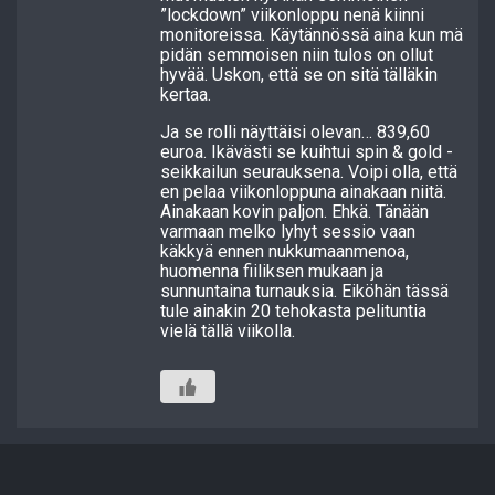
”lockdown” viikonloppu nenä kiinni
monitoreissa. Käytännössä aina kun mä
pidän semmoisen niin tulos on ollut
hyvää. Uskon, että se on sitä tälläkin
kertaa.
Ja se rolli näyttäisi olevan… 839,60
euroa. Ikävästi se kuihtui spin & gold -
seikkailun seurauksena. Voipi olla, että
en pelaa viikonloppuna ainakaan niitä.
Ainakaan kovin paljon. Ehkä. Tänään
varmaan melko lyhyt sessio vaan
käkkyä ennen nukkumaanmenoa,
huomenna fiiliksen mukaan ja
sunnuntaina turnauksia. Eiköhän tässä
tule ainakin 20 tehokasta pelituntia
vielä tällä viikolla.