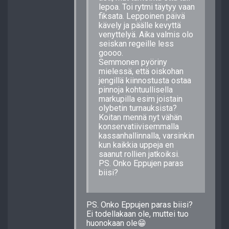
lepoa. Toi rytmi täytyy vaan
fiksata. Leppoinen päivä
kävely ja päälle kevyttä
venyttelyä. Aika valmis olo
seiskan regeille less
goooo.
Semmonen pyöriny
mielessä, että oiskohan
jengillä kiinnostusta ostaa
pinnoja kohtuullisella
markupilla esim joistain
olybetin turnauksista?
Koitan mennä nyt vähän
konservatiivisemmalla
kassanhallinnalla, varsinkin
kun kaikkia uppeja en
saanut rollien jatkoiksi.
PS. Onko Eppujen paras
biisi?
PS. Onko Eppujen paras biisi?
Ei todellakaan ole, muttei tuo
huonokaan ole😁