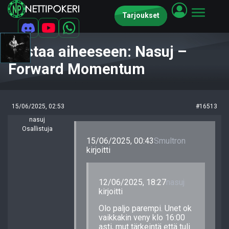
Tarjoukset
Vastaa aiheeseen: Nasuj –
Forward Momentum
15/06/2025, 02:53
#16513
nasuj
Osallistuja
15/06/2025, 00:43
Smultron
kirjoitti
12/06/2025, 18:27
nasuj
kirjoitti
Olo paljo parempi. Unet ok
vaikkakin veny klo 16:00
asti, mut tärkeintä että tuli