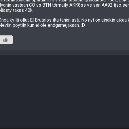
Ilyania vastaan CO vs BTN törmäily AKK8ss vs sen AA92 tjsp sen
päästy takas 40k.
Onpa kyllä ollut El Brutalos ilta tähän asti. No nyt on ainakin aikaa k
oleviin pöytiin kun ei ole endgamejakaan. :D