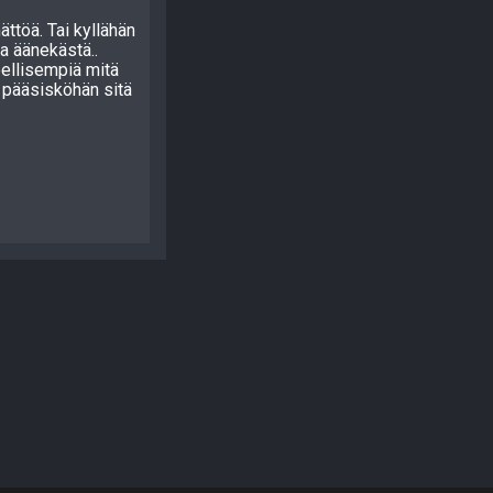
ättöä. Tai kyllähän
a äänekästä..
eellisempiä mitä
 pääsisköhän sitä