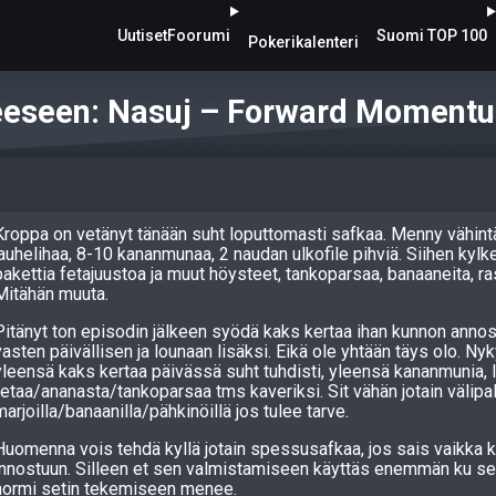
Uutiset
Foorumi
Suomi TOP 100
Pokerikalenteri
eeseen: Nasuj – Forward Moment
Kroppa on vetänyt tänään suht loputtomasti safkaa. Menny vähin
jauhelihaa, 8-10 kananmunaa, 2 naudan ulkofile pihviä. Siihen kylk
pakettia fetajuustoa ja muut höysteet, tankoparsaa, banaaneita, ra
Mitähän muuta.
Pitänyt ton episodin jälkeen syödä kaks kertaa ihan kunnon annos
vasten päivällisen ja lounaan lisäksi. Eikä ole yhtään täys olo. N
yleensä kaks kertaa päivässä suht tuhdisti, yleensä kananmunia, l
fetaa/ananasta/tankoparsaa tms kaveriksi. Sit vähän jotain välipal
marjoilla/banaanilla/pähkinöillä jos tulee tarve.
Huomenna vois tehdä kyllä jotain spessusafkaa, jos sais vaikka k
innostuun. Silleen et sen valmistamiseen käyttäs enemmän ku se
normi setin tekemiseen menee.