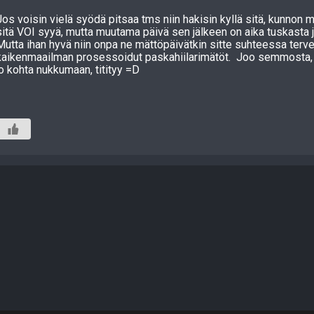
Jos voisin vielä syödä pitsaa tms niin hakisin kyllä sitä, kunnon m
sitä VOI syyä, mutta muutama päivä sen jälkeen on aika tuskasta j
Mutta ihan hyvä niin onpa ne mättöpäivätkin sitte suhteessa terv
kaikenmaailman prosessoidut paskahiilarimätöt. Joo semmosta,
jo kohta nukkumaan, titityy =D