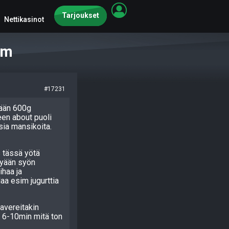
Tarjoukset
Nettikasinot
um
#17231
tään 600g
een about puoli
sia mansikoita.
 tässä yötä
ykyään syön
ihaa ja
aa esim jugurttia
avereitakin
 6-10min mitä ton