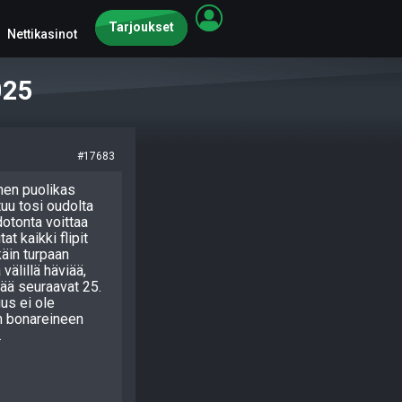
Tarjoukset
Nettikasinot
025
#17683
inen puolikas
tuu tosi oudolta
dotonta voittaa
t kaikki flipit
käin turpaan
 välillä häviää,
iää seuraavat 25.
us ei ole
in bonareineen
.