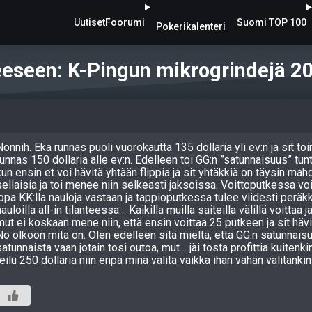
Uutiset
Foorumi
Suomi TOP 100
Pokerikalenteri
eeseen: K-Pingun mikrogrindejä 2
Nonnih. Eka runnas puoli vuorokautta 135 dollaria yli ev:n ja sit to
runnas 150 dollaria alle ev:n. Edelleen toi GG:n ”satunnaisuus” tun
kun ensin et voi hävitä yhtään flippiä ja sit yhtäkkiä on täysin mah
sellaisia ja toi menee niin selkeästi jaksoissa. Voittoputkessa voita
jopa KK:lla nauloja vastaan ja tappioputkessa tulee viidesti peräk
nauloilla all-in tilanteessa… Kaikilla muilla saiteilla välillä voittaa ja
mut ei koskaan mene niin, että ensin voittaa 25 putkeen ja sit häv
No olkoon mitä on. Olen edelleen sitä mieltä, että GG:n satunnaisu
satunnaista vaan jotain tosi outoa, mut… jäi tosta profittia kuitenk
reilu 250 dollaria niin enpä minä valita vaikka ihan vähän valitankin