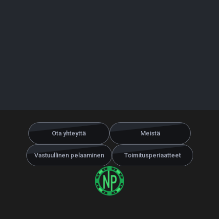
Ota yhteyttä
Meistä
Vastuullinen pelaaminen
Toimitusperiaatteet