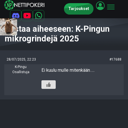
Tarjoukset
Vastaa aiheeseen: K-Pingun
mikrogrindejä 2025
28/07/2025, 22:23
#17688
K-Pingu
Ei kuulu mulle mitenkään…..
Osallistuja