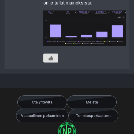
on jo tullut mainoksista:
Ota yhteyttä
Meistä
Vastuullinen pelaaminen
Toimitusperiaatteet