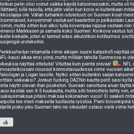
Jonkun pelin olisi voinut vaikka käydä katsomassakin, mutta oli hin
yllättäen) sillä tasolla, että jätin väliin kun koris ei kuitenkaan mit
ykköslajeja ole. Vähän turhankin odotetusti on Suomen kisat menn
Ensimmäiset, kevyemmät vastukset kaadettiin jo pelkästään Lau
voimin, mutta sitten kun alkoi tulla kovempaa nippua vastaan niin 
pimensi Markkasen ja samalla koko Suomen. Kivikova vastus tuli n
ekalle kiekalle, joten ei tainnut edes alkulohkon kotihurmos siivitt
susijengiä urotekoihin.
Penkkiurheilun rintamalla viime aikojen suurin katastrofi näyttää ol
NFL-kausi alkaa ensi yönä, mutta millään taholla Suomessa ei ole
oikeuksia näyttää otteluita! Vituttaa kuin pientä oravaa!
NFL 
arvoasteikossani noussut kiinnostavuudessa viime vuosien aikan
Valioliigan ja Liigan tasolle. Nytkö sitten kuitenkin sarjan katsom
erittäin vaikeaksi? Jonkun fucking DAZNin kautta pelit saisi kyllä 
hinta näytti olevan ihan posketon. Suoraan sanottuna aivan täyttä
kausi kestää sen 4-5 kuukautta, mutta silti hinnoittelu tehty niin, e
kuukausimaksua pitäisi maksaa kokonainen vuosi! Ei saakeli mitä
helpolla tee mieli maksella tuollaista ryöstöä. Pieni toivonkipinä 
jäljellä josko joku Suomen taho ne oikeudet ostaisi vielä viime hetk