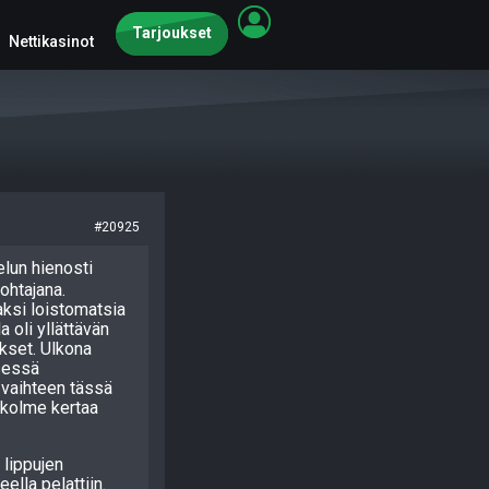
Tarjoukset
Nettikasinot
#20925
elun hienosti
ohtajana.
aksi loistomatsia
a oli yllättävän
ukset. Ulkona
sessä
 vaihteen tässä
a kolme kertaa
 lippujen
ella pelattiin.