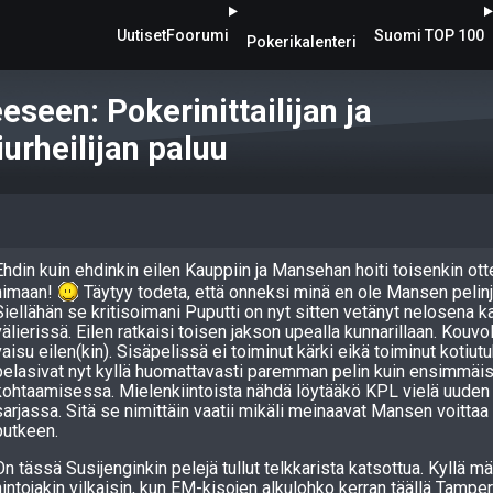
Uutiset
Foorumi
Suomi TOP 100
Pokerikalenteri
eseen: Pokerinittailijan ja
urheilijan paluu
Ehdin kuin ehdinkin eilen Kauppiin ja Mansehan hoiti toisenkin ott
himaan!
Täytyy todeta, että onneksi minä en ole Mansen pelinj
Siellähän se kritisoimani Puputti on nyt sitten vetänyt nelosena k
välierissä. Eilen ratkaisi toisen jakson upealla kunnarillaan. Kouvol
vaisu eilen(kin). Sisäpelissä ei toiminut kärki eikä toiminut kotiut
pelasivat nyt kyllä huomattavasti paremman pelin kuin ensimmäi
kohtaamisessa. Mielenkiintoista nähdä löytääkö KPL vielä uuden
sarjassa. Sitä se nimittäin vaatii mikäli meinaavat Mansen voitta
putkeen.
On tässä Susijenginkin pelejä tullut telkkarista katsottua. Kyllä mä
hintojakin vilkaisin, kun EM-kisojen alkulohko kerran täällä Tampere