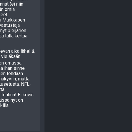
nat (ei niin
ään omia
eet.
ri Markkasen
vastustaja
yt pleijarien
ää tällä kertaa
evan aika lähellä.
 vieläkään
on omassa
a ihan sinne
inen tehdään
näkyviin, mutta
 kusetusta. NFL-
ttä
 touhua! Ei kovin
tässä nyt on
illä.