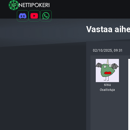
Vastaa aih
02/10/2025, 09:31
sisu
Osallistuja