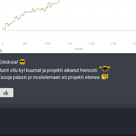
Kiitoksia!
Runit ollu kyl kuumat ja projekti alkanut hienosti
Tasoja pääsin jo nostelemaan eli projekti etenee