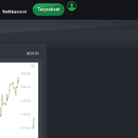
Tarjoukset
Nettikasinot
#23151