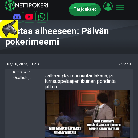
Tarjoukset
Vastaa aiheeseen: Päivän
pokerimeemi
06/10/2025, 11:53
#23550
ReportAasi
Jälleen yksi sunnuntai takana, ja
Osallistuja
turnauspelaajien ikuinen pohdinta
jatkuu: