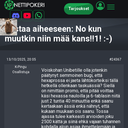
Tarjoukset
Vastaa aiheeseen: No kun
muutkin niin mää kans!!1! :-)
13/10/2025, 20:05
#24367
K-Pingu
Voiskohan Unibetille olla jotenkin
Osallistuja
päätynyt semmoinen bugi, että
hexaprossa ei jaeta lähtökorteiksi tällä
hetkellä ollenkaan taskuässiä? Siellä
on nimittäin promo, että pitää voittaa
käsi hexassa nauloilla ja 6-tablasin niitä
just 2 tuntia 40 minuuttia enkä saanu
kertaakaan ässiä enkä nähnyt, että
kukaan muukaan ois saanu. Tossa
ajassa tulee karkeasti arvioiden joku
2500 kättä ja siinä ehkä vajaan tuhannen
kohdalla aloin asiaa ihmettelemään ja