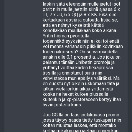
laskin siitä eteenpäin mulle jaetut isot
parit niin mulle jaettiin siinä ajassa 6 x
TT, 7 x JJ, 6 x QQ ja 8 x KK. Eikä siis
kertaakaan ässiä ja outoutta lisää se,
että en nähnyt kyseistä kättää
kenelläkään muullakaan koko aikana.
Yritin hieman pyöritellä
todennäköisyyksiä niin ei kai toi enää
voi mennä varianssin piikkiin kovinkaan
todennäköisesti? On se varmuudella
ainakin alle 0,1 prosenttia. Jos joku on
pelannut tänään Unibetin promoja ja
yrittänyt voittaa käden hexaprossa
ässillä ja onnistunut siinä niin
vahvistakaa mun epäilys vääräksi. Mä
en suostu nyt oikein uskomaan tätä ja
jatkan vielä jonkin aikaa yrittämistä
koska ne hexat kulkee plussalla
kuitenkin ja xp-pisteraceen kertyy ihan
hyvin pisteitä kans.
Jos GG:llä on taas joulukuussa promo
jossa täytyy saada tietty taskupari niin
koitan muistaa laskea, että montako
kertaa mikäkin pari jaetaan ennen kun