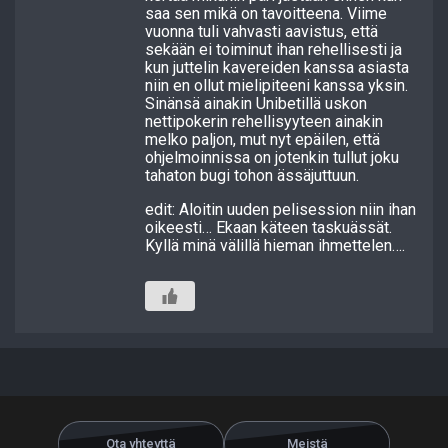
saa sen mikä on tavoitteena. Viime
vuonna tuli vahvasti aavistus, että
sekään ei toiminut ihan rehellisesti ja
kun juttelin kavereiden kanssa asiasta
niin en ollut mielipiteeni kanssa yksin.
Sinänsä ainakin Unibetillä uskon
nettipokerin rehellisyyteen ainakin
melko paljon, mut nyt epäilen, että
ohjelmoinnissa on jotenkin tullut joku
tahaton bugi tohon ässäjuttuun.
edit: Aloitin uuden pelisession niin ihan
oikeesti… Ekaan käteen taskuässät.
Kyllä minä välillä hieman ihmettelen….
Ota yhteyttä
Meistä