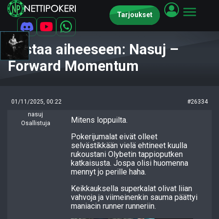
Tarjoukset
Vastaa aiheeseen: Nasuj –
Forward Momentum
01/11/2025, 00:22
#26334
nasuj
Mitens loppuilta.
Osallistuja
Pokerijumalat eivät olleet
selvästikkään vielä ehtineet kuulla
rukoustani Olybetin tappioputken
katkaisusta. Jospa olisi huomenna
mennyt jo perille haha.
Keikkauksella superkalat olivat liian
vahvoja ja viimeinenkin sauma päättyi
maniacin runner runneriin.