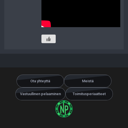
Ota yhteyttä
Meistä
Vastuullinen pelaaminen
Toimitusperiaatteet