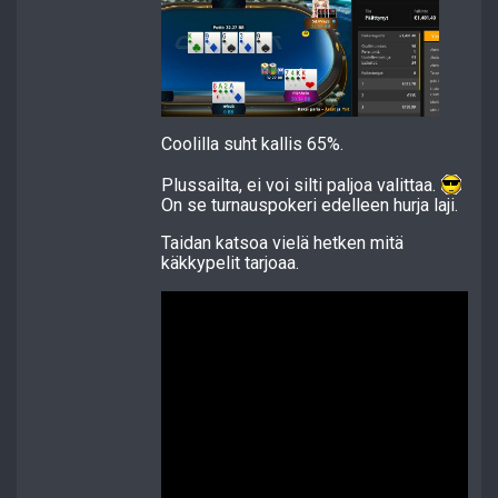
Coolilla suht kallis 65%.
Plussailta, ei voi silti paljoa valittaa.
On se turnauspokeri edelleen hurja laji.
Taidan katsoa vielä hetken mitä
käkkypelit tarjoaa.