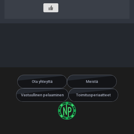
Ota yhteyttä
Meistä
Vastuullinen pelaaminen
Toimitusperiaatteet