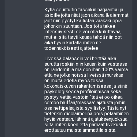
Kyllä se intuitio tässäkin harjaantuu ja
asioille joita näät jaon aikana & aiemmat
jaot niin pystyt kallistaa vaakakuppia
johonkin suuntaan. Jos tota tekee
intensiivisesti se voi olla kuluttavaa,
mut ei sitä tarvii kauaa tehdä niin oot
aika hyvin kartalla miten ne
todennäköisesti ajattelee.
Livessä balanssin voi heittää aika
surutta roskiin niin kauan kuin vastassa
on randomit ja mä oon ihan 100% varma
että ne jotka noissa liveissä murskaa
on muita edellä myös tossa
kokonaiskuvan rakentamisessa ja siinä
psykologisessa profiloinnissa sekä
pystyy vetää vastoin ”tää ei oo oikea
combo bluffaa/maksaa” ajatusta joihin
osa nettipelaajista syyllistyy. Tästä nyt
tietenkin disclaimerina pois pelaaminen
hyviä vastaan, lähinnä ajatuksenjuoksua
siitä miten koen että parhaat livekuskit
erottautuu muista ammattilaisista.