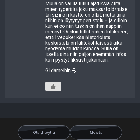
Mulla on välillä tullut ajatuksia siitä
miten typerältä joku maksu/fold/raise
tai sizingin käyttö on ollut, mutta aina
niihin on löytynyt perustelu – ja silloin
kun ei oo niin tuskin on ihan nappiin
mennyt. Oonkin tullut siihen tulokseen,
että livepokerikäsihistorioista
keskustelu on lähtökohtaisesti aika
hyödyntä muiden kanssa. Sulla on
itsellä aina niin paljon enemmän infoa
kuin pystyt fiksusti jakamaan.
Gl dameihin 💪
Ota yhteyttä
Meistä