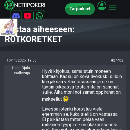
Tarjoukset
Vastaa aiheeseen:
ROTKORETKET
10/11/2025, 19:56
#27402
Henri Ojala
Hyvä kirjoitus, samaistuin moneen
Osallistuja
kohtaan. Kassu on kova livekuski silloin
kun jaksaa vetää tosissaan ja se on
täysin oikeassa tosta mitä on sanonut
sulle. Aika moni noi samat oppirahat on
maksellut
Livessä jotenki korostuu vielä
enemmän se, kuka siellä on vastassa.
Ei pelkästään miten pelaa vaan
millainen tyyppi se on (ikä/presenssi
ym). Itse yritän usein lokeroida pelaajia