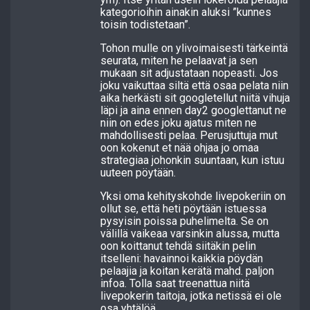
kategorioihin ainakin aluksi ”kunnes
toisin todistetaan”.
Tohon mulle on ylivoimaisesti tärkeintä
seurata, miten he pelaavat ja sen
mukaan sit adjustataan nopeasti. Jos
joku vaikuttaa siltä että osaa pelata niin
aika herkästi sit googletellut niitä vihuja
läpi ja aina ennen day2 googlettanut ne
niin on edes joku ajatus miten ne
mahdollisesti pelaa. Perusjuttuja mut
oon kokenut et nää ohjaa jo omaa
strategiaa johonkin suuntaan, kun istuu
uuteen pöytään.
Yksi oma kehityskohde livepokeriin on
ollut se, että heti pöytään istuessa
pysyisin poissa puhelimelta. Se on
välillä vaikeaa varsinkin alussa, mutta
oon koittanut tehdä siitäkin pelin
itselleni: havainnoi kaikkia pöydän
pelaajia ja koitan kerätä mahd. paljon
infoa. Tolla saat treenattua niitä
livepokerin taitoja, jotka netissä ei ole
osa yhtälöä.