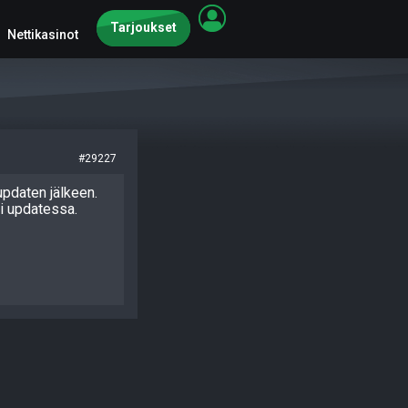
Tarjoukset
Nettikasinot
#29227
pdaten jälkeen.
ni updatessa.