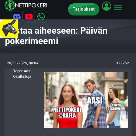
Tarjoukset
Vastaa aiheeseen: Päivän
pokerimeemi
28/11/2025, 00:04
#29252
ReportAasi
Osallistuja