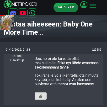
Tarjoukset
Vastaa aiheeseen: Baby One
More Time…
01/12/2025, 21:18
#29585
Farseer
Joo, no ei ole tarvetta ollut
Osallistuja
maksullisille. Enkä nyt lähde avaamaan
seksielämääni tänne.
Toki rahalle voisi kehitellä jotain muuta
käyttöä ja on kehitelty. Ainakin sen
puolesta että menot ovat kasvaneet.