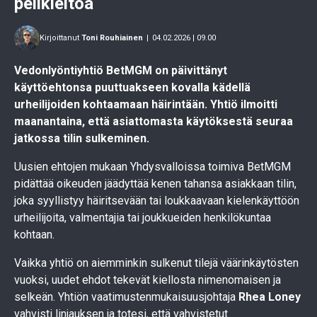
pelikieltoa
Kirjoittanut
Toni Rouhiainen
|
04.02.2026 | 09.00
Vedonlyöntiyhtiö BetMGM on päivittänyt
käyttöehtonsa puuttuakseen kovalla kädellä
urheilijoiden kohtaamaan häirintään. Yhtiö ilmoitti
maanantaina, että asiattomasta käytöksestä seuraa
jatkossa tilin sulkeminen.
Uusien ehtojen mukaan Yhdysvalloissa toimiva BetMGM
pidättää oikeuden jäädyttää kenen tahansa asiakkaan tilin,
joka syyllistyy häiritsevään tai loukkaavaan kielenkäyttöön
urheilijoita, valmentajia tai joukkueiden henkilökuntaa
kohtaan.
Vaikka yhtiö on aiemminkin sulkenut tilejä väärinkäytösten
vuoksi, uudet ehdot tekevät kiellosta nimenomaisen ja
selkeän. Yhtiön vaatimustenmukaisuusjohtaja
Rhea Loney
vahvisti linjauksen ja totesi, että vahvistetut