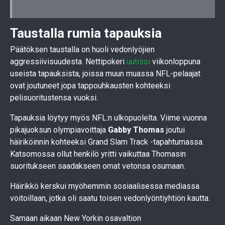
Taustalla rumia tapauksia
Päätöksen taustalla on huoli vedonlyöjien
aggressiivisuudesta. Nettipokeri
uutisoi
viikonloppuna
useista tapauksista, joissa muun muassa NFL-pelaajat
ovat joutuneet jopa tappouhkausten kohteeksi
pelisuoritustensa vuoksi.
Tapauksia löytyy myös NFL:n ulkopuolelta. Viime vuonna
pikajuoksun olympiavoittaja
Gabby Thomas
joutui
häiriköinnin kohteeksi Grand Slam Track -tapahtumassa.
Katsomossa ollut henkilö yritti vaikuttaa Thomasin
suoritukseen saadakseen omat vetonsa osumaan.
Häirikkö kerskui myöhemmin sosiaalisessa mediassa
voitoillaan, jotka oli saatu toisen vedonlyöntiyhtiön kautta.
Samaan aikaan New Yorkin osavaltion