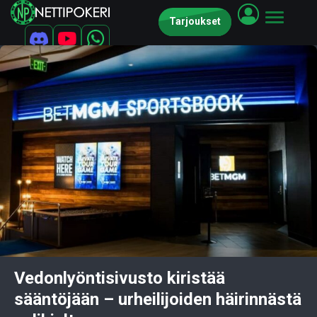
Tarjoukset
Vedonlyöntisivusto kiristää
sääntöjään – urheilijoiden häirinnästä