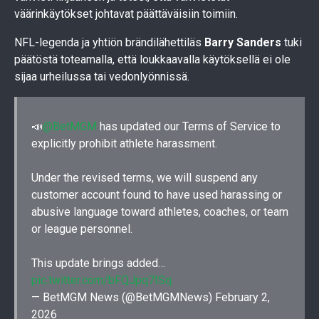
väärinkäytökset johtavat päättäväisiin toimiin.
NFL-legenda ja yhtiön brändilähettiläs
Barry Sanders
tuki
päätöstä toteamalla, että loukkaavalla käytöksellä ei ole
sijaa urheilussa tai vedonlyönnissä.
📣
@BetMGM
has updated our Terms of Service to
explicitly prohibit athlete harassment.
Under the revised terms, we will suspend any
customer account found to have used harassing or
abusive language toward athletes, coaches, or team
or league personnel.
This update brings added…
pic.twitter.com/bFQJpq7ISq
— BetMGM News (@BetMGMNews)
February 2,
2026