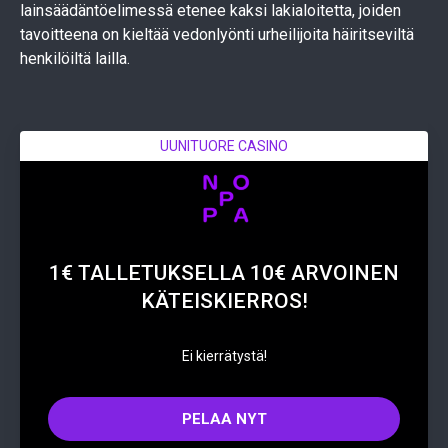
lainsäädäntöelimessä etenee kaksi lakialoitetta, joiden
tavoitteena on kieltää vedonlyönti urheilijoita häiritseviltä
henkilöiltä lailla.
UUNITUORE CASINO
1€ TALLETUKSELLA 10€ ARVOINEN
KÄTEISKIERROS!
Ei kierrätystä!
PELAA NYT