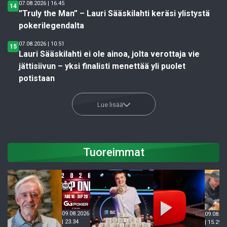
07.08.2026 | 16.45
14
”Truly the Man” – Lauri Sääskilahti keräsi ylistystä
pokerilegendalta
07.08.2026 | 10.51
15
Lauri Sääskilahti ei ole ainoa, jolta verottaja vie
jättisiivun – yksi finalisti menettää yli puolet
potistaan
Lue lisää
Tuoreimmat
09.08.2026
09.08.20
| 23.34
| 15.29