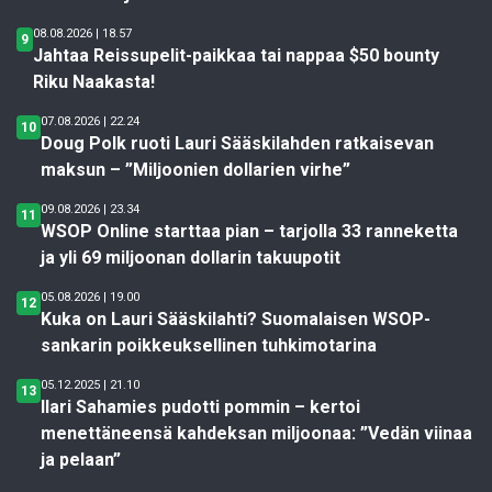
08.08.2026 | 18.57
9
Jahtaa Reissupelit-paikkaa tai nappaa $50 bounty
Riku Naakasta!
07.08.2026 | 22.24
10
Doug Polk ruoti Lauri Sääskilahden ratkaisevan
maksun – ”Miljoonien dollarien virhe”
09.08.2026 | 23.34
11
WSOP Online starttaa pian – tarjolla 33 ranneketta
ja yli 69 miljoonan dollarin takuupotit
05.08.2026 | 19.00
12
Kuka on Lauri Sääskilahti? Suomalaisen WSOP-
sankarin poikkeuksellinen tuhkimotarina
05.12.2025 | 21.10
13
Ilari Sahamies pudotti pommin – kertoi
menettäneensä kahdeksan miljoonaa: ”Vedän viinaa
ja pelaan”