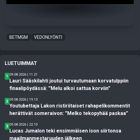
BETMGM
VEDONLYÖNTI
LUETUIMMAT
09.08.2026 | 11.21
1
Lauri Sääskilahti joutui turvautumaan korvatulppiin
finaalipöydässä: ”Melu alkoi sattua korviin”
09.08.2026 | 19.13
2
Youtubettaja Lakon ristiriitaiset rahapelikommentit
herättivät someraivon: ”Melko tekopyhää paskaa”
09.08.2026 | 22.10
3
Lucas Jumalon teki ensimmäisen ison siirtonsa
maailmanmestaruuden jälkeen