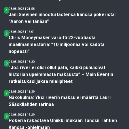
08.08.2026 | 21.58
4
Jani Sievinen innostui lastensa kanssa pokerista:
”Aaron vei tänään”
08.08.2026 | 16.01
5
Chris Moneymaker varoitti 22-vuotiasta
maailmanmestaria: ”10 miljoonaa voi kadota
nopeasti”
06.08.2026 | 13.30
6
”Jos river ei olisi ollut pata, kaikki puhuisivat
historian upeimmasta maksusta” – Main Eventin
ratkaisukäsi jakaa mielipiteet
08.08.2026 | 11.39
7
Näkökulma: Yksi riverin maksu ei määritä Lauri
Sääskilahden tarinaa
09.08.2026 | 15.29
8
Pokeria rakastava Uniikki mukaan Tanssii Tähtien
Kanssa -ohjelmaan