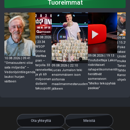
Tuoreimmat
09.08.2026
09.08.20
| 23.34
| 15.29
WSOP
Pokeria
Online
rakastav
09.08.2026 | 19.13
starttaa
Uniikki
10.08.2026 | 09.41
Youtubettaja Lakon
pian –
mukaan
”Omaisuuteni olisi
ristiriitaiset
tarjolla 33
09.08.2026 | 22.10
Tanssii
sata miljardia” –
rahapelikommentit
ranneketta
Lucas Jumalon teki
Tähtien
Vedonlyöntilegenda
herättivät
ja yli 69
ensimmäisen ison
Kanssa -
laukoi hurjan
someraivon:
miljoonan
siirtonsa
ohjelm
väitteen
”Melko tekopyhää
dollarin
maailmanmestaruuden
paskaa”
takuupotit
jälkeen
Ota yhteyttä
Meistä