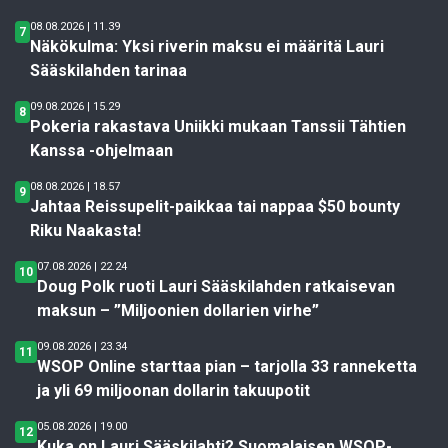
08.08.2026 | 11.39
7
Näkökulma: Yksi riverin maksu ei määritä Lauri
Sääskilahden tarinaa
09.08.2026 | 15.29
8
Pokeria rakastava Uniikki mukaan Tanssii Tähtien
Kanssa -ohjelmaan
08.08.2026 | 18.57
9
Jahtaa Reissupelit-paikkaa tai nappaa $50 bounty
Riku Naakasta!
07.08.2026 | 22.24
10
Doug Polk ruoti Lauri Sääskilahden ratkaisevan
maksun – ”Miljoonien dollarien virhe”
09.08.2026 | 23.34
11
WSOP Online starttaa pian – tarjolla 33 ranneketta
ja yli 69 miljoonan dollarin takuupotit
05.08.2026 | 19.00
12
Kuka on Lauri Sääskilahti? Suomalaisen WSOP-