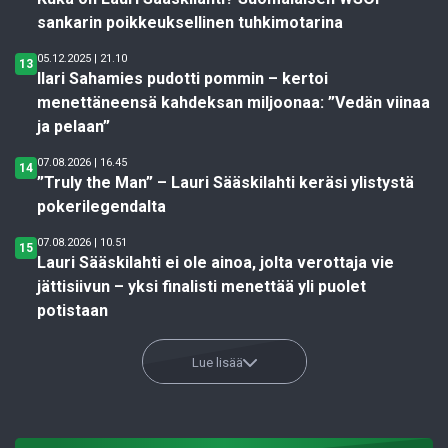
sankarin poikkeuksellinen tuhkimotarina
05.12.2025 | 21.10
13
Ilari Sahamies pudotti pommin – kertoi
menettäneensä kahdeksan miljoonaa: ”Vedän viinaa
ja pelaan”
07.08.2026 | 16.45
14
”Truly the Man” – Lauri Sääskilahti keräsi ylistystä
pokerilegendalta
07.08.2026 | 10.51
15
Lauri Sääskilahti ei ole ainoa, jolta verottaja vie
jättisiivun – yksi finalisti menettää yli puolet
potistaan
Lue lisää