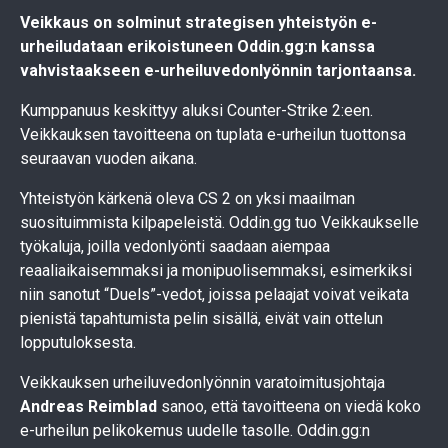
Veikkaus on solminut strategisen yhteistyön e-
urheiludataan erikoistuneen Oddin.gg:n kanssa
vahvistaakseen e-urheiluvedonlyönnin tarjontaansa.
Kumppanuus keskittyy aluksi Counter-Strike 2:een.
Veikkauksen tavoitteena on tuplata e-urheilun tuottonsa
seuraavan vuoden aikana.
Yhteistyön kärkenä oleva CS 2 on yksi maailman
suosituimmista kilpapeleistä. Oddin.gg tuo Veikkaukselle
työkaluja, joilla vedonlyönti saadaan aiempaa
reaaliaikaisemmaksi ja monipuolisemmaksi, esimerkiksi
niin sanotut “Duels”-vedot, joissa pelaajat voivat veikata
pienistä tapahtumista pelin sisällä, eivät vain ottelun
lopputuloksesta.
Veikkauksen urheiluvedonlyönnin varatoimitusjohtaja
Andreas Reimblad
sanoo, että tavoitteena on viedä koko
e-urheilun pelikokemus uudelle tasolle. Oddin.gg:n