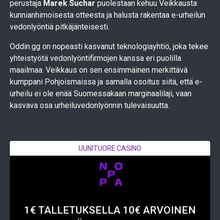
perustaja
Marek Suchar
puolestaan kehuu Veikkausta
kunnianhimoisesta otteesta ja halusta rakentaa e-urheilun
vedonlyöntiä pitkäjänteisesti.
Oddin.gg on nopeasti kasvanut teknologiayhtiö, joka tekee
yhteistyötä vedonlyöntifirmojen kanssa eri puolilla
maailmaa. Veikkaus on sen ensimmäinen merkittävä
kumppani Pohjoismaissa ja samalla osoitus siitä, että e-
urheilu ei ole enää Suomessakaan marginaalilaji, vaan
kasvava osa urheiluvedonlyönnin tulevaisuutta.
UUNITUORE CASINO
1€ TALLETUKSELLA 10€ ARVOINEN