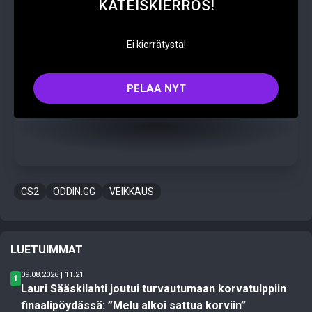
KÄTEISKIERROS!
Ei kierrätystä!
PELAA NYT
CS2
ODDIN.GG
VEIKKAUS
LUETUIMMAT
09.08.2026 | 11.21
1
Lauri Sääskilahti joutui turvautumaan korvatulppiin
finaalipöydässä: ”Melu alkoi sattua korviin”