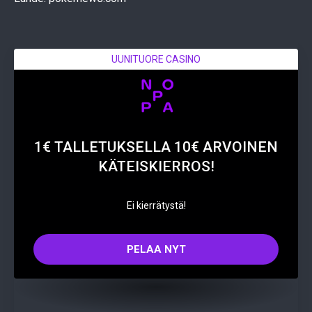
UUNITUORE CASINO
1€ TALLETUKSELLA 10€ ARVOINEN
KÄTEISKIERROS!
Ei kierrätystä!
PELAA NYT