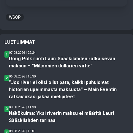
WSOP
LUETUIMMAT
07.08.2026 | 22.24
1
Doug Polk ruoti Lauri Sääskilahden ratkaisevan
maksun – ”Miljoonien dollarien virhe”
06.08.2026 | 13.30
2
”Jos river ei olisi ollut pata, kaikki puhuisivat
historian upeimmasta maksusta” – Main Eventin
ratkaisukäsi jakaa mielipiteet
08.08.2026 | 11.39
3
Näkökulma: Yksi riverin maksu ei määritä Lauri
Sääskilahden tarinaa
08.08.2026 | 16.01
4