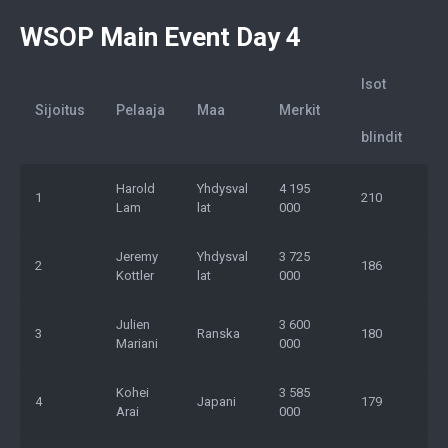
WSOP Main Event Day 4
Isot
Sijoitus
Pelaaja
Maa
Merkit
blindit
Harold
Yhdysval
4 195
1
210
Lam
lat
000
Jeremy
Yhdysval
3 725
2
186
Kottler
lat
000
Julien
3 600
3
Ranska
180
Mariani
000
Kohei
3 585
4
Japani
179
Arai
000