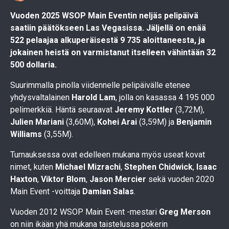
Vuoden 2025 WSOP Main Eventin neljäs pelipäivä
saatiin päätökseen Las Vegasissa. Jäljellä on enää
522 pelaajaa alkuperäisestä 9 735 aloittaneesta, ja
jokainen heistä on varmistanut itselleen vähintään 32
500 dollaria.
Suurimmalla pinolla viidennelle pelipäivälle etenee
yhdysvaltalainen
Harold Lam
, jolla on kasassa 4 195 000
pelimerkkiä. Häntä seuraavat
Jeremy Kottler
(3,72M),
Julien Mariani
(3,60M),
Kohei Arai
(3,59M) ja
Benjamin
Williams
(3,55M).
Turnauksessa ovat edelleen mukana myös useat kovat
nimet, kuten
Michael Mizrachi
,
Stephen Chidwick
,
Isaac
Haxton
,
Viktor Blom
,
Jason Mercier
sekä vuoden 2020
Main Event -voittaja
Damian Salas
.
Vuoden 2012 WSOP Main Event -mestari
Greg Merson
on niin ikään yhä mukana taistelussa pokerin