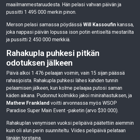
maailmanmestaruudesta. Hän pelasi vahvan päivän ja
pussitti 1 495 000 merkin pinon.
Merson pelasi samassa pöydässä
Will Kassoufin
kanssa,
joka nappasi päivän lopussa ison potin entiseltä mestarilta
ja pussitti 2 450 000 merkkiä.
Rahakupla puhkesi pitkän
odotuksen jälkeen
Päivä alkoi 1 476 pelaajan voimin, vain 15 sijan päässä
rahasijoista. Rahakupla puhkesi lähes kahden tunnin
pelaamisen jälkeen, kun kolme pelaajaa putosi saman
käden aikana. Pudonnut kolmikko jakoi minirahastuksen, ja
Mathew Frankland
voitti arvonnassa myös WSOP
Paradise Super Main Event -paketin (arvo $30 000).
Rahakuplan venymisen vuoksi pelipäivä päätettiin aiemmin
kuin oli alun perin suunniteltu. Viides pelipäivä pelataan
tänään torstaina.