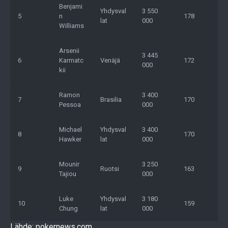
Benjami
Yhdysval
3 550
5
n
178
lat
000
Williams
Arsenii
3 445
6
Karmatc
Venäjä
172
000
kii
Ramon
3 400
7
Brasilia
170
Pessoa
000
Michael
Yhdysval
3 400
8
170
Hawker
lat
000
Mounir
3 250
9
Ruotsi
163
Tajiou
000
Luke
Yhdysval
3 180
10
159
Chung
lat
000
Lähde: pokernews.com