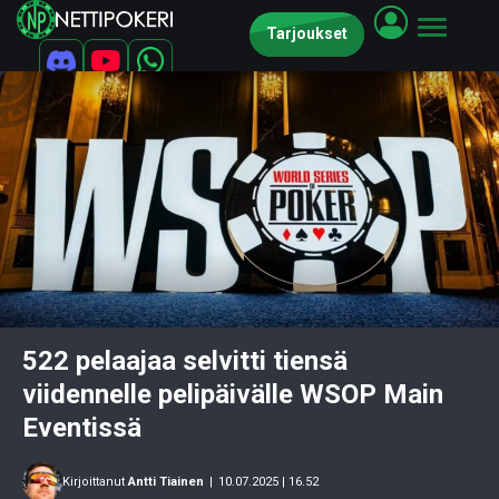
Tarjoukset
522 pelaajaa selvitti tiensä
viidennelle pelipäivälle WSOP Main
Eventissä
Kirjoittanut
Antti Tiainen
|
10.07.2025 | 16.52