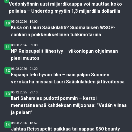
Vedonlyönnin uusi miljardikauppa voi muuttaa koko
pelialaa – Underdog myytiin 1,3 miljardilla dollarilla
05.08.2026 | 19.00
10
Kuka on Lauri Sääskilahti? Suomalaisen WSOP-
sankarin poikkeuksellinen tuhkimotarina
08.08.2026 | 09.00
11
NP Reissupelit lähestyy – viikonlopun ohjelmaan
pieni muutos
06.08.2026 | 21.20
12
Espanja teki hyvän tilin – näin paljon Suomen
verokarhu missasi Lauri Sääskilahden jättivoitossa
05.12.2025 | 21.10
13
Ilari Sahamies pudotti pommin – kertoi
menettäneensä kahdeksan miljoonaa: ”Vedän viinaa
ja pelaan”
08.08.2026 | 18.57
14
Jahtaa Reissupelit-paikkaa tai nappaa $50 bounty