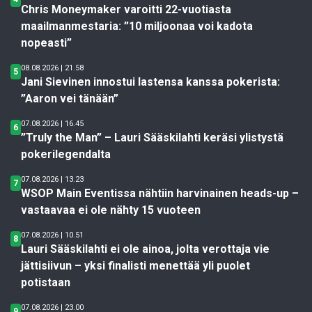
Chris Moneymaker varoitti 22-vuotiasta
maailmanmestaria: ”10 miljoonaa voi kadota
nopeasti”
08.08.2026 | 21.58
5
Jani Sievinen innostui lastensa kanssa pokerista:
”Aaron vei tänään”
07.08.2026 | 16.45
6
”Truly the Man” – Lauri Sääskilahti keräsi ylistystä
pokerilegendalta
07.08.2026 | 13.23
7
WSOP Main Eventissa nähtiin harvinainen heads-up –
vastaavaa ei ole nähty 15 vuoteen
07.08.2026 | 10.51
8
Lauri Sääskilahti ei ole ainoa, jolta verottaja vie
jättisiivun – yksi finalisti menettää yli puolet
potistaan
07.08.2026 | 23.00
9