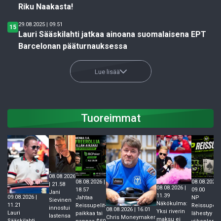
Riku Naakasta!
29.08.2025 | 09.51
15
Lauri Sääskilahti jatkaa ainoana suomalaisena EPT
Barcelonan pääturnauksessa
Lue lisää
Tuoreimmat
08.08.2026
08.08.2026 |
08.08.2026 |
| 21.58
08.08.2026 |
18.57
09.00
Jani
11.39
09.08.2026 |
Jahtaa
NP
Sievinen
Näkökulma:
11.21
Reissupelit-
Reissupelit
innostui
08.08.2026 | 16.01
Yksi riverin
Lauri
paikkaa tai
lähestyy –
lastensa
Chris Moneymaker
maksu ei
Sääskilahti