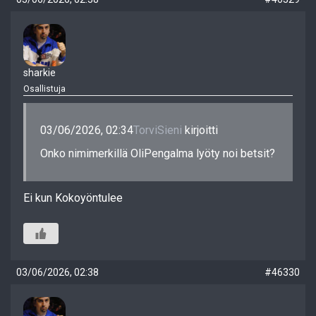
sharkie
Osallistuja
03/06/2026, 02:34
TorviSieni
kirjoitti
Onko nimimerkillä OliPengalma lyöty noi betsit?
Ei kun Kokoyöntulee
03/06/2026, 02:38
#46330