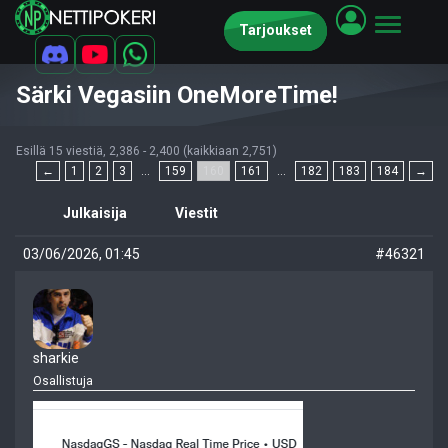
Tarjoukset
Särki Vegasiin OneMoreTime!
Esillä 15 viestiä, 2,386 - 2,400 (kaikkiaan 2,751)
←
1
2
3
…
159
160
161
…
182
183
184
→
Julkaisija
Viestit
03/06/2026, 01:45
#46321
sharkie
Osallistuja