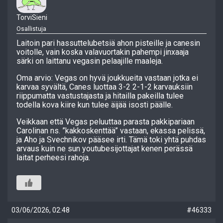
TorviSieni
Osallistuja
Laitoin pari hassuttelubetsiä ahon pisteille ja canesin
voitolle, vain koska valavuortakin pahempi jinxaaja
särki on laittanu vegasin pelaajille maaleja.
Oma arvio: Vegas on hyvä joukkueita vastaan jotka ei
karvaa syvältä, Canes luottaa 3-2 2-1-2 karvauksiin
riippumatta vastustajasta ja hitailla pakeilla tulee
todella kova kiire kun tulee äijää isosti päälle.
Veikkaan että Vegas peluuttaa parasta pakkipariaan
Carolinan ns. ”kakkoskenttää” vastaan, ekassa pelissä,
ja Aho ja Svechnikov pääsee irti. Tämä toki yhtä puhdas
arvaus kuin ne sun youtubesijottajat kenen perässä
laitat perheesi rahoja.
03/06/2026, 02:48
#46333