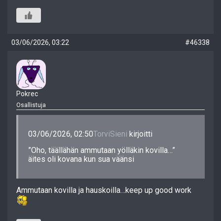
03/06/2026, 03:22
#46338
Pokrec
Osallistuja
03/06/2026, 02:50
TorviSieni
kirjoitti
”Oho, täällähän ammutaan yölläkin kovilla…”
äites oli kovana kun sua väänsi
Ammutaan kovilla ja hauskoilla…keep up good work