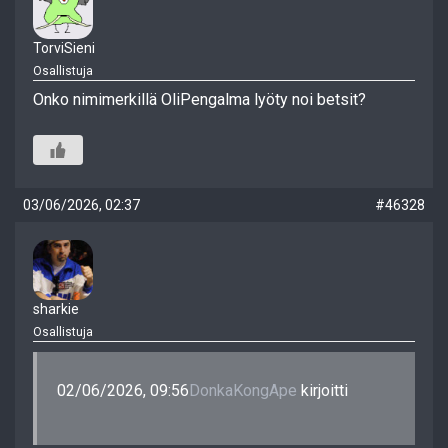
TorviSieni
Osallistuja
Onko nimimerkillä OliPengalma lyöty noi betsit?
03/06/2026, 02:37
#46328
sharkie
Osallistuja
02/06/2026, 09:56
DonkaKongApe
kirjoitti