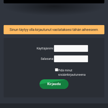
Sinun täytyy olla kirjautunut vastataksesi tähän aiheeseen.
Käyttäjänimi:
Salasana:
Pidä minut
sisäänkirjautuneena
Kirjaudu