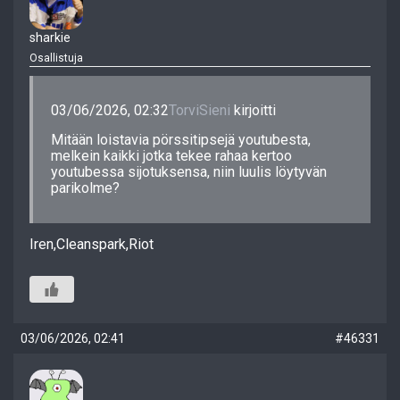
sharkie
Osallistuja
03/06/2026, 02:32
TorviSieni
kirjoitti
Mitään loistavia pörssitipsejä youtubesta,
melkein kaikki jotka tekee rahaa kertoo
youtubessa sijotuksensa, niin luulis löytyvän
parikolme?
Iren,Cleanspark,Riot
03/06/2026, 02:41
#46331