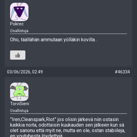
Pokrec
Osallistuja
Oho, täällähän ammutaan yölläkin kovilla…
03/06/2026, 02:49
#46334
TorviSieni
Osallistuja
”Iren,Cleanspark,Riot” jos olisin järkevä niin ostasin
kaikkia noita, odottaisin kuukauden sen jälkeen kun sä
olet sanonu että myit ne, mutta en ole, ostan stabiileja,
en youtubesta löydettyjä.