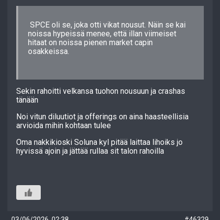
SPCE oli se, joka otti vikat nousut. Näin se kai
noissa hypeissä menee, että illan viimeiset
hitaat on noissa pienen market capin
osakkeissa.
Sekin rahoitti velkansa tuohon nousuun ja crashas
tänään
Noi vitun diluutiot ja offerings on aina haasteellisia
arvioida mihin kohtaan tulee
Oma nakkikioski Soluna kyl pitää laittaa lihoiks jo
hyvissä ajoin ja jättää rullaa sit talon rahoilla
03/06/2026, 02:38
#46329