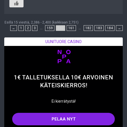
Esillä 15 viestiä, 2,386 - 2,400 (kaikkiaan 2,751)
←
1
2
3
…
159
160
161
…
182
183
184
→
UUNITUORE CASINO
1€ TALLETUKSELLA 10€ ARVOINEN
KÄTEISKIERROS!
Ei kierrätystä!
PELAA NYT