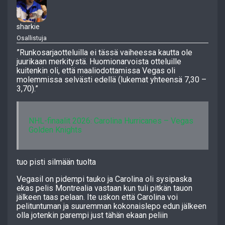
sharkie
Osallistuja
”Runkosarjaotteluilla ei tässä vaiheessa kautta ole
juurikaan merkitystä. Huomionarvoista otteluille
kuitenkin oli, että maaliodottamissa Vegas oli
molemmissa selvästi edellä (lukemat yhteensä 7,30 –
3,70).”
NHL-finaalit 2026: Carolina Hurricanes – Vegas
Golden Knights
tuo pisti silmään tuolta
Vegasil on pidempi tauko ja Carolina oli sysipaska
ekas pelis Montrealia vastaan kun tuli pitkän tauon
jälkeen taas pelaan. Ite uskon että Carolina voi
pelituntuman ja suuremman kokonaislepo edun jälkeen
olla jotenkin parempi just tähän ekaan peliin