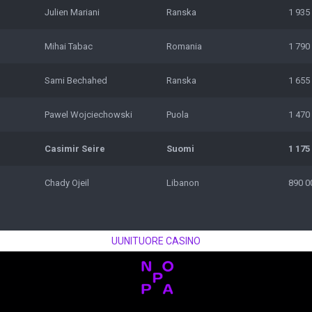
Julien Mariani
Ranska
1 935
Mihai Tabac
Romania
1 790
Sami Bechahed
Ranska
1 655
Pawel Wojciechowski
Puola
1 470
Casimir Seire
Suomi
1 175
Chady Ojeil
Libanon
890 0
UUNITUORE CASINO