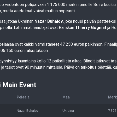
ee viidenteen pelipäivään 1 175 000 merkin pinolla. Seire kuuluu
n, mutta asetelmat voivat muttua nopeasti.
sa jatkaa Ukrainan
Nazar Buhaiov
, joka nousi päivän päätteeks
pinolla. Lähimmät haastajat ovat Ranskan
Thierry Gogniat
ja Ho
 pelaajaa ovat kaikki varmistaneet 47 250 euron palkinnon. Finaal
 106 150 euron rahastuksen.
äynnistyy lauantaina kello 12 paikallista aikaa. Blindit jatkuvat t
ja tasot ovat 90 minuutin mittaisia. Päivä on tarkoitus päättää, ku
i Main Event
Pelaaja
Maa
Merk
Nazar Buhaiov
Ukraina
7 375