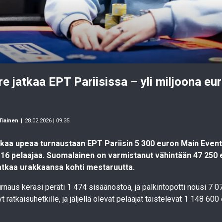
re jatkaa EPT Pariisissa – yli miljoona eu
 Tiainen
|
28.02.2026 | 09.35
tkaa upeaa turnaustaan EPT Pariisin 5 300 euron Main Event
16 pelaajaa. Suomalainen on varmistanut vähintään 47 250
atkaa urakkaansa kohti mestaruutta.
rnaus keräsi peräti 1 474 sisäänostoa, ja palkintopotti nousi 7 
 ratkaisuhetkille, ja jäljellä olevat pelaajat taistelevat 1 148 600