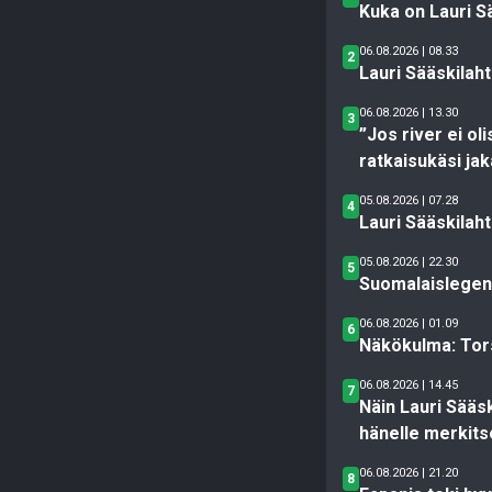
Kuka on Lauri S
06.08.2026 | 08.33
2
Lauri Sääskilah
06.08.2026 | 13.30
3
”Jos river ei ol
ratkaisukäsi jak
05.08.2026 | 07.28
4
Lauri Sääskilah
05.08.2026 | 22.30
5
Suomalaislegend
06.08.2026 | 01.09
6
Näkökulma: Tor
06.08.2026 | 14.45
7
Näin Lauri Sääs
hänelle merkits
06.08.2026 | 21.20
8