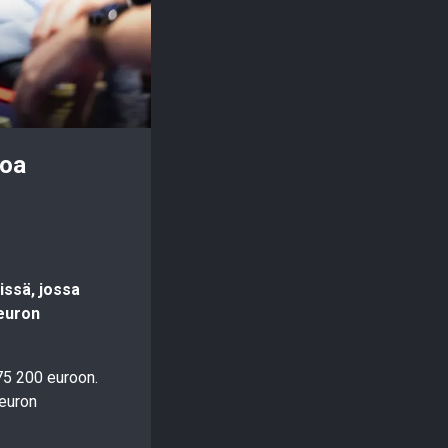
roa
issä, jossa
 euron
075 200 euroon.
 euron