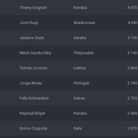
Thierry Gogniat
Ranska
4 475
Joris Ruijs
Alankomaat
4 340
Jessica Teusl
Itävalta
3 150
Mitch Garshofsky
Yhdysvallat
3 140
Tomas Jozonis
Liettua
2 865
Jorge Abreu
Portugali
2 745
Felix Schneiders
Saksa
2 735
Raphael Bilger
Ranska
2 445
Enrico Coppola
Italia
2 070