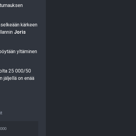
 turnauksen
i selkeään kärkeen
llannin
Joris
ipöytään yltäminen
asolta 25 000/50
n jäljellä on enää
it
 000