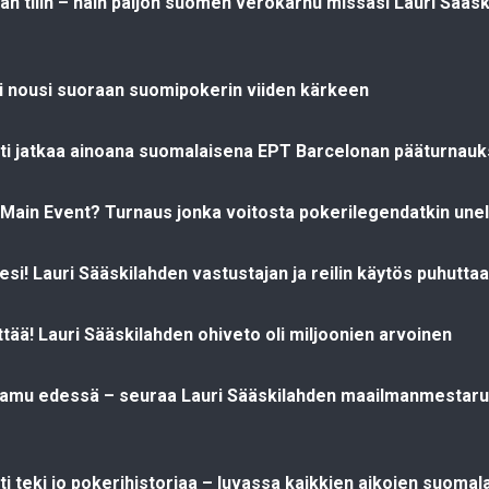
vän tilin – näin paljon suomen verokarhu missasi Lauri Sääs
ti nousi suoraan suomipokerin viiden kärkeen
hti jatkaa ainoana suomalaisena EPT Barcelonan pääturnau
ain Event? Turnaus jonka voitosta pokerilegendatkin une
i! Lauri Sääskilahden vastustajan ja reilin käytös puhuttaa
ittää! Lauri Sääskilahden ohiveto oli miljoonien arvoinen
 aamu edessä – seuraa Lauri Sääskilahden maailmanmestar
ti teki jo pokerihistoriaa – luvassa kaikkien aikojen suoma