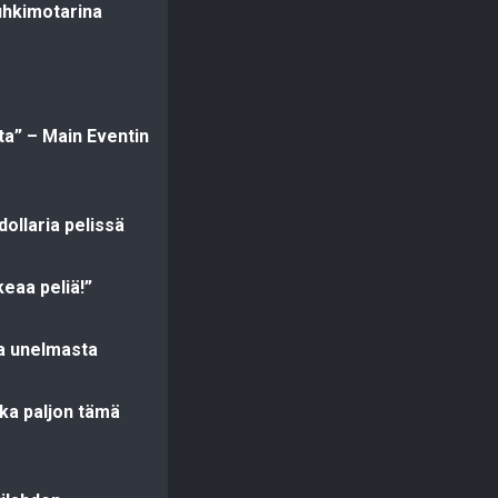
uhkimotarina
sta” – Main Eventin
ollaria pelissä
eaa peliä!”
a unelmasta
ka paljon tämä