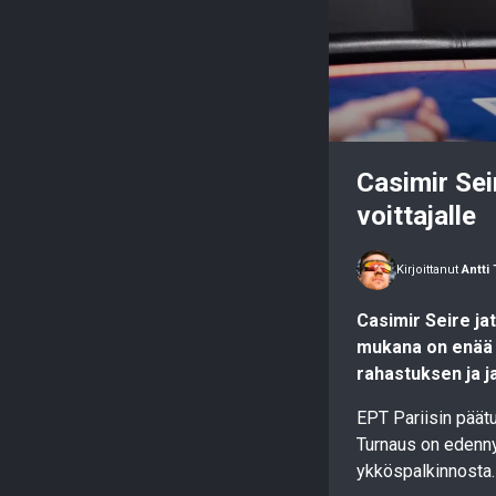
Casimir Sei
voittajalle
Kirjoittanut
Antti
Casimir Seire ja
mukana on enää 
rahastuksen ja j
EPT Pariisin päätu
Turnaus on edennyt
ykköspalkinnosta.