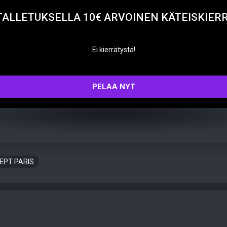
TALLETUKSELLA 10€ ARVOINEN KÄTEISKIER
Ei kierrätystä!
PELAA NYT
EPT PARIS