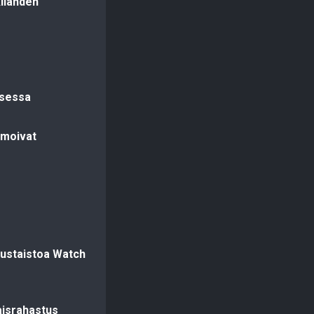
kilahden
ksessa
lmoivat
uustaistoa Watch
laisrahastus