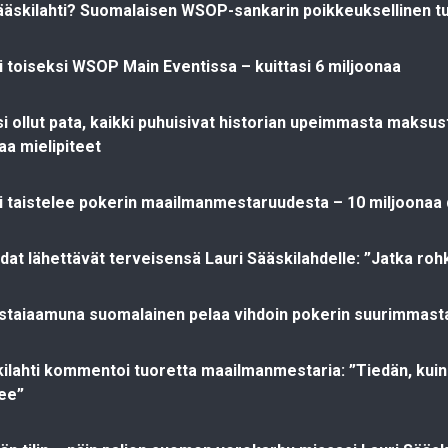
ääskilahti? Suomalaisen WSOP-sankarin poikkeuksellinen t
ti toiseksi WSOP Main Eventissa – kuittasi 6 miljoonaa
isi ollut pata, kaikki puhuisivat historian upeimmasta maksu
aa mielipiteet
ti taistelee pokerin maailmanmestaruudesta – 10 miljoonaa d
at lähettävät terveisensä Lauri Sääskilahdelle: ”Jatka rohk
staiaamuna suomalainen pelaa vihdoin pokerin suurimmast
kilahti kommentoi tuoretta maailmanmestaria: ”Tiedän, kuin
ee”