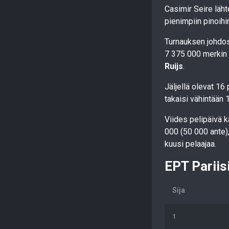
Casimir Seire läht
pienimpiin pinoihi
Turnauksen johdos
7 375 000 merkin 
Ruijs
.
Jäljellä olevat 16
takaisi vähintään
Viides pelipäivä k
000 (50 000 ante), 
kuusi pelaajaa.
EPT Pariis
Sija
1