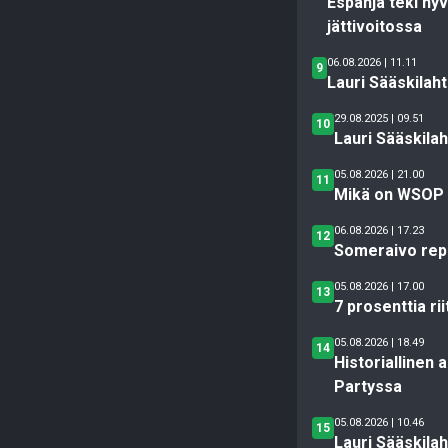
Espanja teki hy
jättivoitossa
06.08.2026 | 11.11
9
Lauri Sääskilah
29.08.2025 | 09.51
10
Lauri Sääskila
05.08.2026 | 21.00
11
Mikä on WSOP M
06.08.2026 | 17.23
12
Someraivo repes
05.08.2026 | 17.00
13
7 prosenttia ri
05.08.2026 | 18.49
14
Historiallinen
Partyssa
05.08.2026 | 10.46
15
Lauri Sääskilah