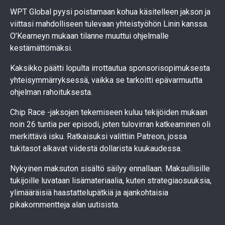
WPT Global pyysi poistamaan kohua käsitelleen jakson ja
viittasi mahdolliseen tulevaan yhteistyöhön Linin kanssa.
O’Kearneyn mukaan tilanne muuttui ohjelmalle
kestämättömäksi.
Kaksikko päätti lopulta irrottautua sponsorisopimuksesta
yhteisymmärryksessä, vaikka se tarkoitti epävarmuutta
ohjelman rahoituksesta.
Chip Race -jaksojen tekemiseen kuluu tekijöiden mukaan
noin 26 tuntia per episodi, joten tulovirran katkeaminen oli
merkittävä isku. Ratkaisuksi valittiin Patreon, jossa
tukitasot alkavat viidestä dollarista kuukaudessa.
Nykyinen maksuton sisältö säilyy ennallaan. Maksullisille
tukijoille luvataan lisämateriaalia, kuten strategiaosuuksia,
ylimääräisiä haastattelupätkiä ja ajankohtaisia
pikakommentteja alan uutisista.