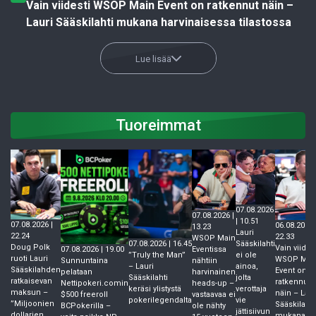
Vain viidesti WSOP Main Event on ratkennut näin –
Lauri Sääskilahti mukana harvinaisessa tilastossa
Lue lisää
Tuoreimmat
07.08.2026
07.08.2026 |
| 10.51
07.08.2026 |
06.08.2026 
13.23
Lauri
22.24
22.33
WSOP Main
07.08.2026 | 16.45
Sääskilahti
Doug Polk
Vain viides
07.08.2026 | 19.00
Eventissa
”Truly the Man”
ei ole
ruoti Lauri
WSOP Mai
Sunnuntaina
nähtiin
– Lauri
ainoa,
Sääskilahden
Event on
pelataan
harvinainen
Sääskilahti
jolta
ratkaisevan
ratkennut
Nettipokeri.comin
heads-up –
keräsi ylistystä
verottaja
maksun –
näin – Laur
$500 freeroll
vastaavaa ei
pokerilegendalta
vie
”Miljoonien
Sääskilahti
BCPokerilla –
ole nähty
jättisiivun
dollarien
mukana