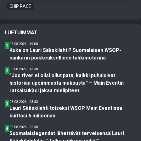
CHIP RACE
LUETUIMMAT
05.08.2026 | 19.00
1
Kuka on Lauri Sääskilahti? Suomalaisen WSOP-
sankarin poikkeuksellinen tuhkimotarina
06.08.2026 | 13.30
2
”Jos river ei olisi ollut pata, kaikki puhuisivat
historian upeimmasta maksusta” – Main Eventin
ratkaisukäsi jakaa mielipiteet
06.08.2026 | 08.33
3
Lauri Sääskilahti toiseksi WSOP Main Eventissa –
kuittasi 6 miljoonaa
05.08.2026 | 22.30
4
Suomalaislegendat lähettävät terveisensä Lauri
Sääskilahdelle: ”Jatka rohkeaa peliä!”