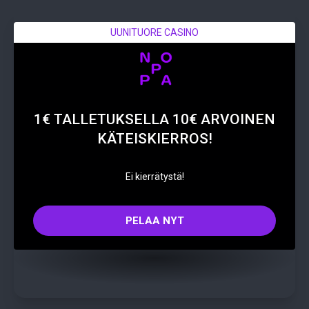
UUNITUORE CASINO
1€ TALLETUKSELLA 10€ ARVOINEN
KÄTEISKIERROS!
Ei kierrätystä!
PELAA NYT