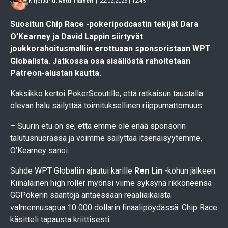
Kirjoittanut
Antti Tiainen
|
22.02.2026 | 12.45
Suositun Chip Race -pokeripodcastin tekijät Dara
O’Kearney ja David Lappin siirtyvät
joukkorahoitusmalliin erottuaan sponsoristaan WPT
Globalista. Jatkossa osa sisällöstä rahoitetaan
Patreon-alustan kautta.
Kaksikko kertoi PokerScoutille, että ratkaisun taustalla
olevan halu säilyttää toimituksellinen riippumattomuus.
– Suurin etu on se, että emme ole enää sponsorin
talutusnuorassa ja voimme säilyttää itsenäisyytemme,
O’Kearney sanoi.
Suhde WPT Globaliin ajautui karille
Ren Lin
-kohun jälkeen.
Kiinalainen high roller myönsi viime syksynä rikkoneensa
GGPokerin sääntöjä antaessaan reaaliaikaista
valmennusapua 10 000 dollarin finaalipöydässä. Chip Race
käsitteli tapausta kriittisesti.