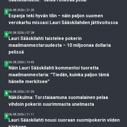
06.08.2026 | 21.20
5
Espanja teki hyvän tilin – näin paljon suomen
verokarhu missasi Lauri Sääskilahden jättivoitossa
05.08.2026 | 07.28
6
Lauri Sääskilahti taistelee pokerin
maailmanmestaruudesta – 10 miljoonaa dollaria
pelissä
06.08.2026 | 14.45
7
Näin Lauri Sääskilahti kommentoi tuoretta
maailmanmestaria: ”Tiedän, kuinka paljon tämä
hänelle merkitsee”
06.08.2026 | 01.09
8
Näkökulma: Torstaiaamuna suomalainen pelaa
vihdoin pokerin suurimmasta unelmasta
06.08.2026 | 11.11
9
Lauri Sääskilahti nousi suoraan suomipokerin viiden
kärkeen