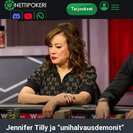
Tarjoukset
Jennifer Tilly ja “unihalvausdemonit”