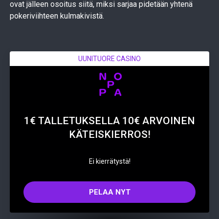
ovat jälleen osoitus siitä, miksi sarjaa pidetään yhtenä
pokeriviihteen kulmakivistä.
UUNITUORE CASINO
1€ TALLETUKSELLA 10€ ARVOINEN
KÄTEISKIERROS!
Ei kierrätystä!
PELAA NYT