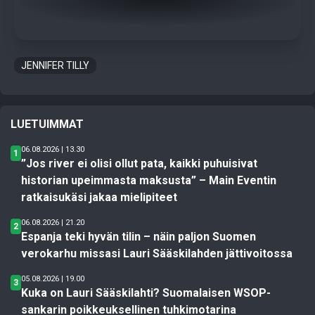
JENNIFER TILLY
LUETUIMMAT
06.08.2026 | 13.30
1
”Jos river ei olisi ollut pata, kaikki puhuisivat
historian upeimmasta maksusta” – Main Eventin
ratkaisukäsi jakaa mielipiteet
06.08.2026 | 21.20
2
Espanja teki hyvän tilin – näin paljon Suomen
verokarhu missasi Lauri Sääskilahden jättivoitossa
05.08.2026 | 19.00
3
Kuka on Lauri Sääskilahti? Suomalaisen WSOP-
sankarin poikkeuksellinen tuhkimotarina