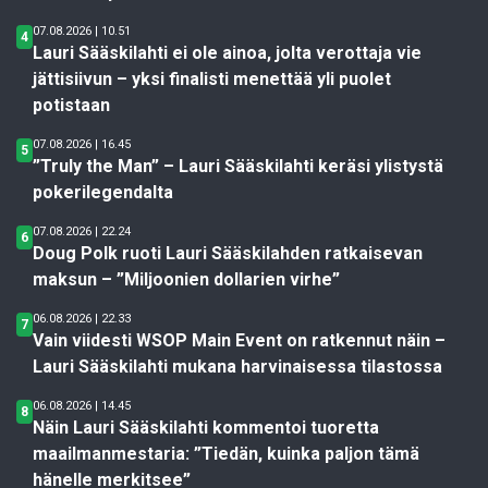
07.08.2026 | 10.51
4
Lauri Sääskilahti ei ole ainoa, jolta verottaja vie
jättisiivun – yksi finalisti menettää yli puolet
potistaan
07.08.2026 | 16.45
5
”Truly the Man” – Lauri Sääskilahti keräsi ylistystä
pokerilegendalta
07.08.2026 | 22.24
6
Doug Polk ruoti Lauri Sääskilahden ratkaisevan
maksun – ”Miljoonien dollarien virhe”
06.08.2026 | 22.33
7
Vain viidesti WSOP Main Event on ratkennut näin –
Lauri Sääskilahti mukana harvinaisessa tilastossa
06.08.2026 | 14.45
8
Näin Lauri Sääskilahti kommentoi tuoretta
maailmanmestaria: ”Tiedän, kuinka paljon tämä
hänelle merkitsee”